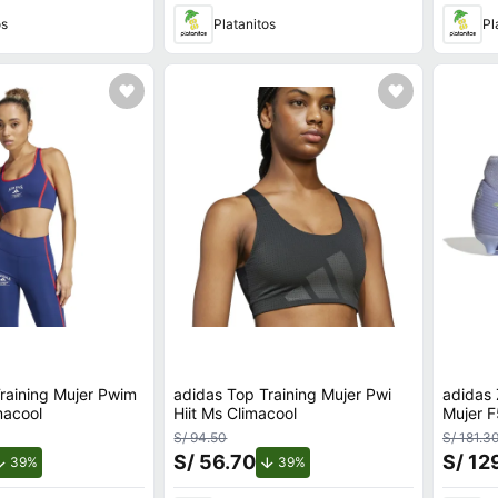
os
Platanitos
Pl
raining Mujer Pwim
adidas Top Training Mujer Pwi
adidas 
macool
Hiit Ms Climacool
Mujer F
Fg/Ag
S/ 94.50
S/ 181.3
S/ 56.70
S/ 12
de descuento.
de descuento.
39%
39%