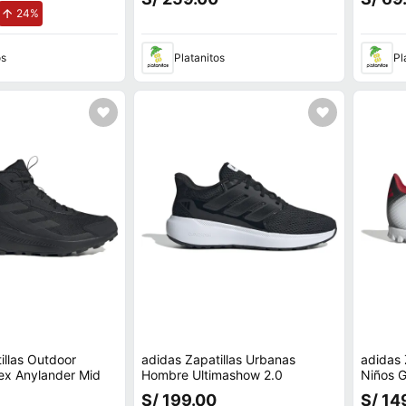
de aumento.
24%
os
Platanitos
Pl
illas Outdoor
adidas Zapatillas Urbanas
adidas 
ex Anylander Mid
Hombre Ultimashow 2.0
Niños G
S/ 199.00
S/ 14