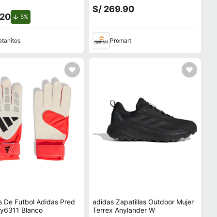
Azul 8OZ
S/ 269.90
.20
de descuento.
5%
atanitos
Promart
 De Futbol Adidas Pred
adidas Zapatillas Outdoor Mujer
Jy6311 Blanco
Terrex Anylander W