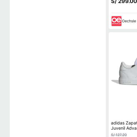
S/ 299.00
Oechsle
adidas Zapat
Juvenil Adva
S/ 127.20