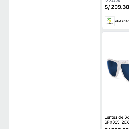
S/ 299.00
S/ 209.3
Platanit
Lentes de So
SP0025-26X 
Transparente