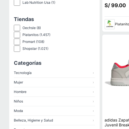
Lab Nutrition Usa
(1)
S/ 99.00
Tiendas
Platanit
Oechsle
(8)
Platanitos
(1.457)
Promart
(108)
Shopstar
(1.021)
Categorías
Tecnología
›
Mujer
›
Hombre
›
Niños
›
Moda
›
adidas Zapat
Belleza, Higiene y Salud
›
Juvenil Break