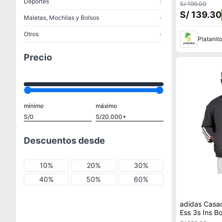
Deportes
›
S/ 199.00
S/ 139.30
Maletas, Mochilas y Bolsos
›
Otros
›
Platanit
Precio
mínimo
máximo
Descuentos desde
10%
20%
30%
40%
50%
60%
adidas Casa
Ess 3s Ins 