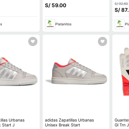
S/ 92.60
S/ 59.00
S/ 87
os
Platanitos
Pl
illas Urbanas
adidas Zapatillas Urbanas
Guantes
 Start J
Unisex Break Start
Gl Trn 