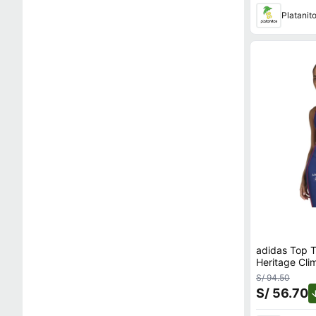
Platanit
adidas Top T
Heritage Cli
S/ 94.50
S/ 56.70