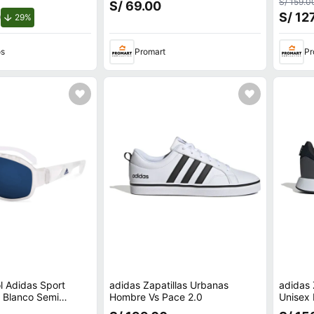
S/ 159.0
S/ 69.00
0
S/ 12
de descuento.
29%
os
Promart
Pr
l Adidas Sport
adidas Zapatillas Urbanas
adidas 
Blanco Semi
Hombre Vs Pace 2.0
Unisex
 Azul