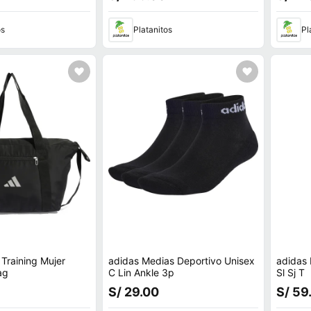
os
Platanitos
Pl
 Training Mujer
adidas Medias Deportivo Unisex
adidas 
ag
C Lin Ankle 3p
Sl Sj T
S/ 29.00
S/ 59