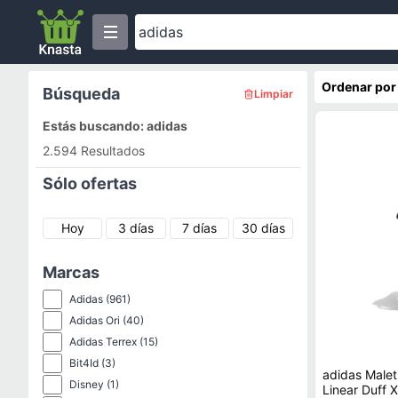
Ordenar por
Búsqueda
Limpiar
Estás buscando: adidas
2.594 Resultados
Sólo ofertas
Hoy
3 días
7 días
30 días
Marcas
Adidas
(961)
Adidas Ori
(40)
Adidas Terrex
(15)
Bit4Id
(3)
adidas Malet
Disney
(1)
Linear Duff 