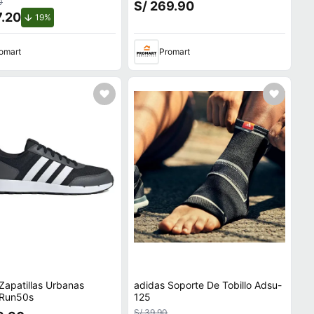
0
S/ 269.90
7.20
de descuento.
19%
omart
Promart
Zapatillas Urbanas
adidas Soporte De Tobillo Adsu-
 Run50s
125
S/ 39.90