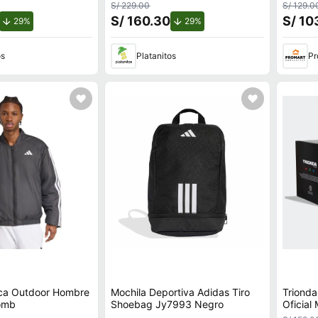
S/ 229.00
S/ 129.0
S/ 160.30
S/ 10
de descuento.
de descuento.
29%
29%
os
Platanitos
Pr
ca Outdoor Hombre
Mochila Deportiva Adidas Tiro
Trionda
Bomb
Shoebag Jy7993 Negro
Oficial