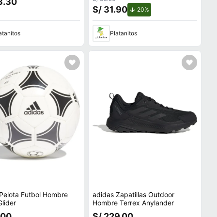
3.30
S/ 31.90
de descuento.
20%
atanitos
Platanitos
Pelota Futbol Hombre
adidas Zapatillas Outdoor
lider
Hombre Terrex Anylander
.00
S/ 229.00