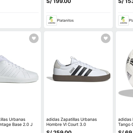
S/ 199.00
S/ 15
Platanitos
Pl
illas Urbanas
adidas Zapatillas Urbanas
adidas 
ntage Base 2.0 J
Hombre Vl Court 3.0
Tango G
S/ 259.00
S/ 69