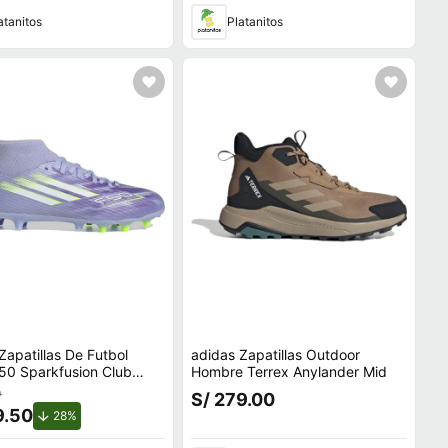
atanitos
Platanitos
Zapatillas De Futbol
adidas Zapatillas Outdoor
50 Sparkfusion Club
Hombre Terrex Anylander Mid
0
S/ 279.00
9.50
de descuento.
28%