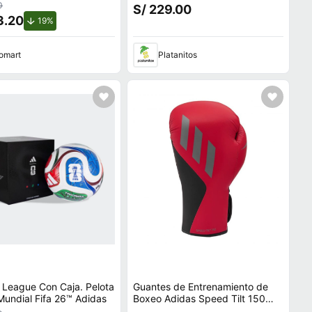
0
S/ 229.00
3.20
de descuento.
19%
omart
Platanitos
 League Con Caja. Pelota
Guantes de Entrenamiento de
 Mundial Fifa 26™ Adidas
Boxeo Adidas Speed Tilt 150
Rojo 16OZ