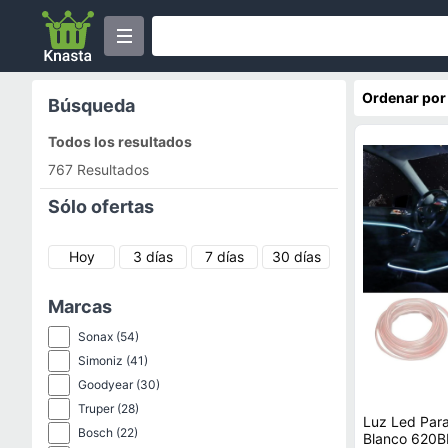
Ordenar por
Búsqueda
Todos los resultados
767 Resultados
Sólo ofertas
Hoy
3 días
7 días
30 días
Marcas
Sonax
(54)
Simoniz
(41)
Goodyear
(30)
Truper
(28)
Luz Led Para 
Bosch
(22)
Blanco 6