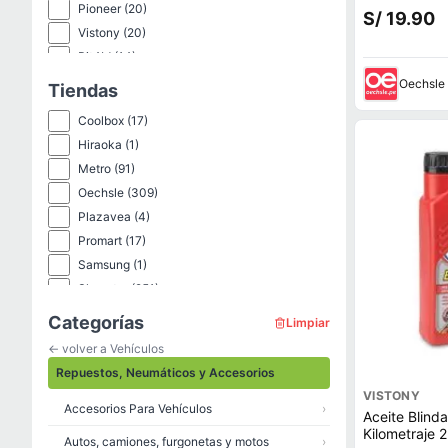
Pioneer
(20)
S/ 19.90
Vistony
(20)
Bit4Id
(14)
Abro
(12)
Oechsle
Tiendas
Genérico
(10)
Coolbox
(17)
Little Trees
(10)
Hiraoka
(1)
Nexus
(7)
Metro
(91)
Start Fg
(7)
Oechsle
(309)
Car Freshner
(6)
Plazavea
(4)
Electrolux
(6)
Promart
(17)
Etna
(6)
Samsung
(1)
Motor Extreme
(6)
Shopstar
(251)
Paradise Air
(6)
Wong
(76)
Categorías
Total
(6)
Limpiar
Kit
(5)
← volver a Vehículos
Repuestos, Neumáticos y Accesorios
VISTONY
Accesorios Para Vehículos
›
Aceite Blinda
Kilometraje 
Autos, camiones, furgonetas y motos
›