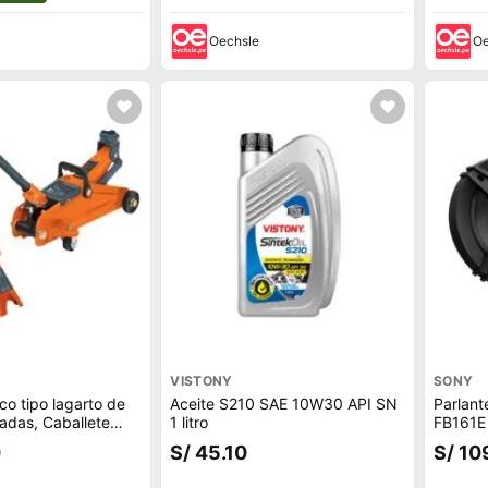
Oechsle
Oe
VISTONY
SONY
co tipo lagarto de
Aceite S210 SAE 10W30 API SN
Parlant
ladas, Caballete
1 litro
FB161E 
toneladas / 2
260W, 
0
S/ 45.10
S/ 10
e