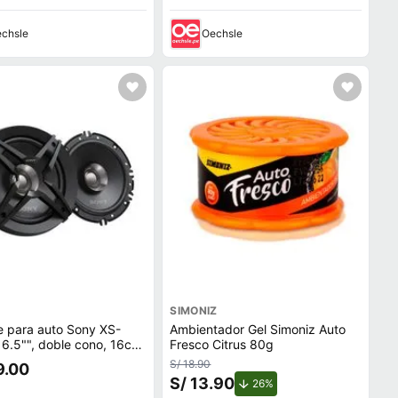
chsle
Oechsle
SIMONIZ
e para auto Sony XS-
Ambientador Gel Simoniz Auto
6.5"", doble cono, 16cm,
Fresco Citrus 80g
negro
S/ 18.90
9.00
S/ 13.90
de descuento.
26%