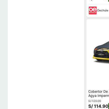
Oechsle
Cobertor De 
Agya Imper
S/ 129.90
S/ 114.90