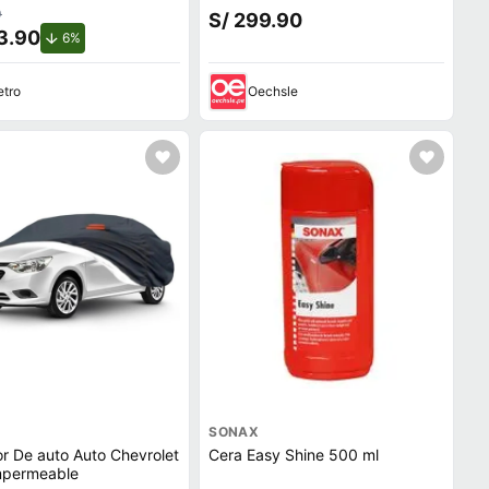
14845
0
S/ 299.90
3.90
de descuento.
6%
tro
Oechsle
SONAX
r De auto Auto Chevrolet
Cera Easy Shine 500 ml
eo Impermeable