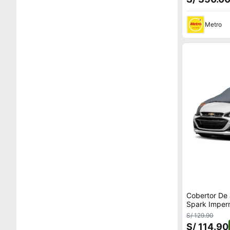
Metro
Cobertor De 
Spark Imper
S/ 129.90
S/ 114.90