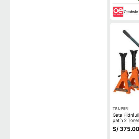
Oechsle
TRUPER
Gata Hidráuli
patín 2 Tone
para auto 3 
S/ 375.0
piezas, trup