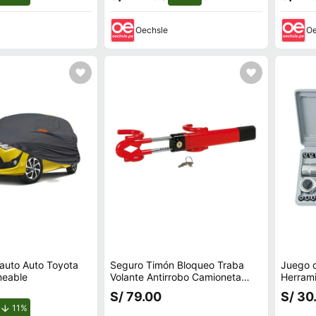
Oechsle
Oe
auto Auto Toyota
Seguro Timón Bloqueo Traba
Juego 
meable
Volante Antirrobo Camioneta
Herram
Auto
de Auto
S/ 79.00
S/ 30
de descuento.
11%