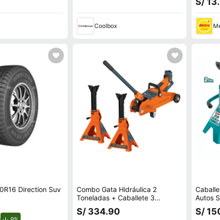
S/ 13
negro
Coolbox
Me
0R16 Direction Suv
Combo Gata Hidráulica 2
Caballe
Toneladas + Caballete 3
Autos S
Toneladas Truper 14944-14843
Thjs02
S/ 334.90
S/ 15
0
de descuento.
9%