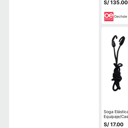
S/ 135.00
Oechsle
Soga Elástic
Equipaje/Ca
Cm
S/ 17.00