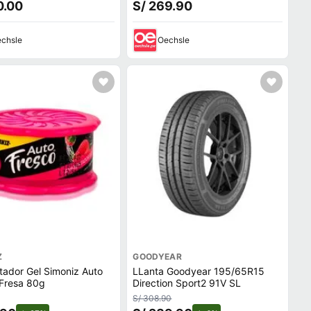
0.00
S/ 269.90
chsle
Oechsle
Z
GOODYEAR
ador Gel Simoniz Auto
LLanta Goodyear 195/65R15
 Fresa 80g
Direction Sport2 91V SL
S/ 308.90