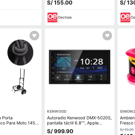
S/ 155.00
S/ 13
Oechsle
Oe
KENWOOD
SIMONI
a Porta
Autoradio Kenwood DMX-5020S,
Ambient
sco Para Moto 145
pantalla táctil 6.8"", Apple
Fresco
CarPlay, Android Auto,
S/ 19.20
S/ 999.90
bluetooth, USB, cámara trasera,