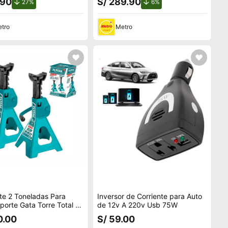
.90
S/ 289.90
de descuento.
de descuento.
27%
6%
tro
Metro
te 2 Toneladas Para
Inversor de Corriente para Auto
porte Gata Torre Total -
de 12v A 220v Usb 75W
01
0.00
S/ 59.00