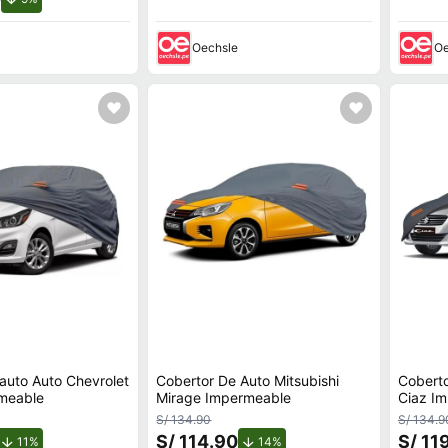
Oechsle
Oe
auto Auto Chevrolet
Cobertor De Auto Mitsubishi
Coberto
meable
Mirage Impermeable
Ciaz I
S/ 134.90
S/ 134.9
S/ 114.90
S/ 11
de descuento.
de descuento.
11%
14%