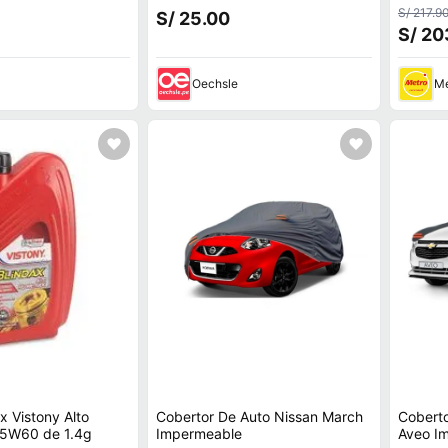
S/ 217.9
S/ 25.00
S/ 20
Oechsle
Me
x Vistony Alto
Cobertor De Auto Nissan March
Coberto
25W60 de 1.4g
Impermeable
Av