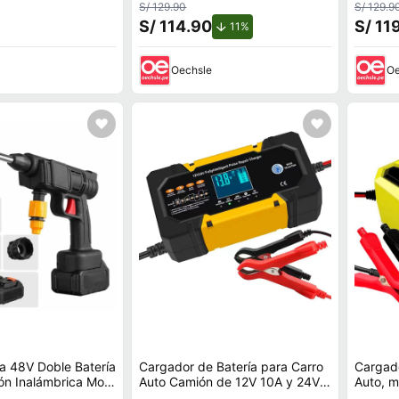
S/ 129.90
S/ 129.9
S/ 114.90
S/ 11
de descuento.
11%
Oechsle
Oe
a 48V Doble Batería
Cargador de Batería para Carro
Cargado
ión Inalámbrica Moto
Auto Camión de 12V 10A y 24V
Auto, m
5A Inteligente.