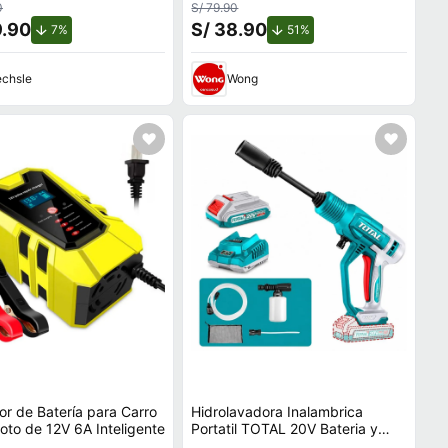
0
S/ 79.90
9.90
S/ 38.90
de descuento.
de descuento.
7%
51%
chsle
Wong
r de Batería para Carro
Hidrolavadora Inalambrica
oto de 12V 6A Inteligente
Portatil TOTAL 20V Bateria y
Cargador TPWLI20362