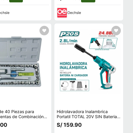
chsle
Oechsle
de 40 Piezas para
Hidrolavadora Inalambrica
ientas de Combinación
Portatil TOTAL 20V SIN Bateria
móviles y Motocicletas
NI Cargador TPWLI2036
.00
S/ 159.90