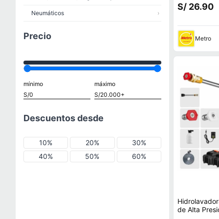
S/ 26.90
Neumáticos
›
Precio
Metro
mínimo
máximo
Descuentos desde
10%
20%
30%
40%
50%
60%
Hidrolavador
de Alta Pres
Carro Auto