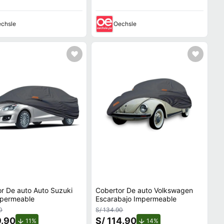
chsle
Oechsle
r De auto Auto Suzuki
Cobertor De auto Volkswagen
mpermeable
Escarabajo Impermeable
0
S/ 134.90
9.90
S/ 114.90
de descuento.
de descuento.
11%
14%