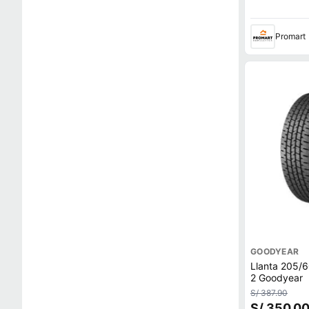
Promart
GOODYEAR
Llanta 205/6
2 Goodyear
S/ 387.90
S/ 350.0