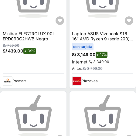
Minibar ELECTROLUX 90L
Laptop ASUS Vivobook S16
ERD090G2HWB Negro
16'' AMD Ryzen 9 (serie 200)
16GB 512GB SSD M3607HA-
S/ 729.00
con tarjeta
RP082W
S/ 439.00
de descuento.
39%
S/ 3,149.00
de descuento.
17%
Internet:
S/ 3,349.00
Antes:
S/ 3,799.00
Promart
Plazavea