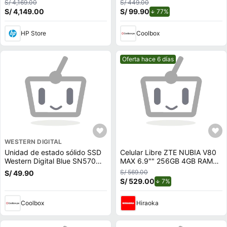
S/ 4,169.00
S/ 449.00
512 GB SSD, A24Z2LT
S/ 4,149.00
S/ 99.90
de descuento.
77%
HP Store
Coolbox
Mejor precio.
Oferta hace 6 días
WESTERN DIGITAL
Unidad de estado sólido SSD
Celular Libre ZTE NUBIA V80
Western Digital Blue SN570
MAX 6.9"" 256GB 4GB RAM
500GB, M.2, NVMe, PCIe 3.0
STELLAR SILVER
S/ 569.00
S/ 49.90
S/ 529.00
de descuento.
7%
Coolbox
Hiraoka