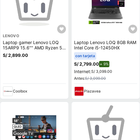
LENOVO
Laptop gamer Lenovo LOQ
Laptop Lenovo LOQ 8GB RAM
15ARP9 15.6"" AMD Ryzen 5-
Intel Core i5-12450HX
7235HS, 512GB SSD, 12GB
S/ 2,899.00
con tarjeta
RAM, GeForce RTX 3050,
Win11, gris
S/ 2,799.00
de descuento.
9%
Internet:
S/ 3,099.00
Antes:
S/ 3,099.00
Coolbox
Plazavea