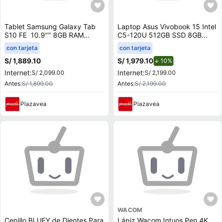
Tablet Samsung Galaxy Tab
Laptop Asus Vivobook 15 Intel
S10 FE 10.9"" 8GB RAM
C5-120U 512GB SSD 8GB
128GB Gris
RAM 15.6"" Mochila + Mouse
con tarjeta
con tarjeta
X1504VA-BQ4454W
S/ 1,889.10
S/ 1,979.10
de descuento.
10%
Internet:
Internet:
S/ 2,099.00
S/ 2,199.00
Antes:
S/ 1,899.00
Antes:
S/ 2,199.00
Plazavea
Plazavea
WACOM
Cepillo BLUEY de Dientes Para
Lápiz Wacom Intuos Pen 4K,