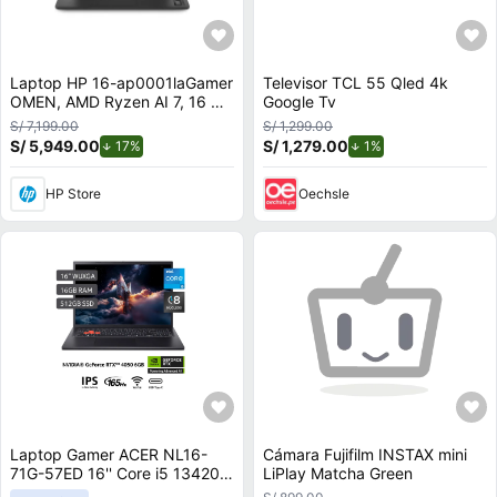
Laptop HP 16-ap0001laGamer
Televisor TCL 55 Qled 4k
OMEN, AMD Ryzen AI 7, 16 GB
Google Tv
RAM, NVIDIA GeForce RTX
S/ 7,199.00
S/ 1,299.00
5050, 1 TB SSD, 16"" 2K 144
S/ 5,949.00
de descuento.
S/ 1,279.00
de descuento.
17%
1%
Hz, Windows 11 Home
HP Store
Oechsle
Laptop Gamer ACER NL16-
Cámara Fujifilm INSTAX mini
71G-57ED 16'' Core i5 13420H
LiPlay Matcha Green
16GB 512GB SSD RTX 4050