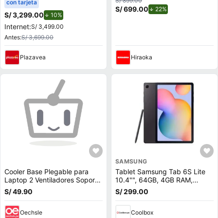
S/ 899.00
con tarjeta
6GB
S/ 699.00
de descuento.
22%
S/ 3,299.00
de descuento.
10%
Internet:
S/ 3,499.00
Antes:
S/ 3,699.00
Plazavea
Hiraoka
SAMSUNG
Cooler Base Plegable para
Tablet Samsung Tab 6S Lite
Laptop 2 Ventiladores Soporta
10.4"", 64GB, 4GB RAM,
hasta 17
cámara principal 8MP y frontal
S/ 49.90
S/ 299.00
5MP, Octa-Core, 7040 mAh,
negro
Oechsle
Coolbox