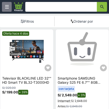
Filtros
Ordenar por
Mejor precio.
Oferta hace 4 días
Televisor BLACKLINE LED 32""
Smartphone SAMSUNG
HD Smart TV BL32-T3000HD
Galaxy S25 FE 6.7"" 8GB
128GB 50.0 MP + 12.0 MP +
S/ 329.00
con tarjeta
8.0 MP Negro
S/ 199.00
de descuento.
39%
S/ 2,549.00
de descuento.
3%
Internet:
S/ 2,648.00
Antes:
S/ 2,648.00