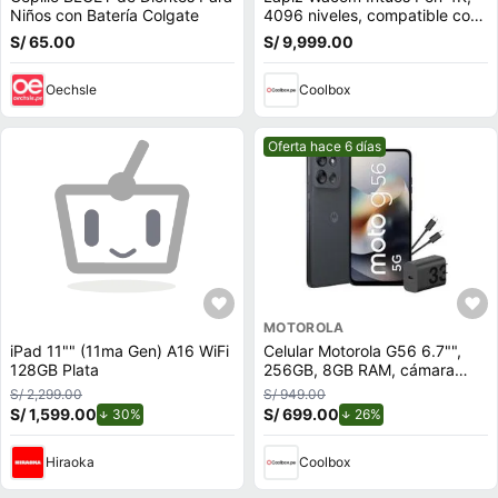
Niños con Batería Colgate
4096 niveles, compatible con
Wacom Intuos, One Pen
S/ 65.00
S/ 9,999.00
Oechsle
Coolbox
Mejor precio.
Oferta hace 6 días
MOTOROLA
iPad 11"" (11ma Gen) A16 WiFi
Celular Motorola G56 6.7"",
128GB Plata
256GB, 8GB RAM, cámara
trasera 50MP y frontal 32MP,
S/ 2,299.00
S/ 949.00
azul marino
S/ 1,599.00
de descuento.
S/ 699.00
de descuento.
30%
26%
Hiraoka
Coolbox