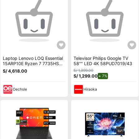
Laptop Lenovo LOQ Essential
Televisor Philips Google TV
15ARP10E Ryzen 7 7735HS
58"" LED 4K 58PUD7019/43
16GB RAM 512GB SSD RTX
S/ 1,399.00
S/ 4,618.00
4050 15.6 83S00000US
S/ 1,299.00
de descuento.
7%
Oechsle
Hiraoka