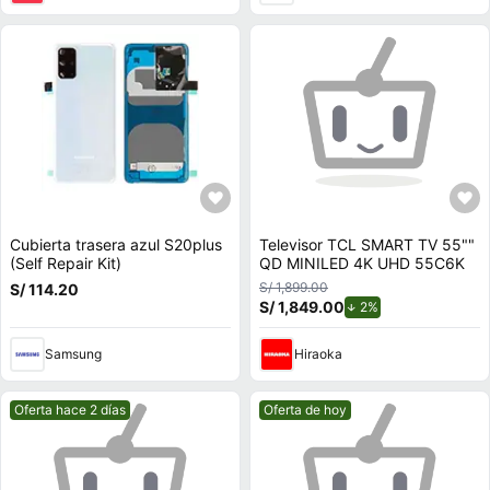
Cubierta trasera azul S20plus
Televisor TCL SMART TV 55""
(Self Repair Kit)
QD MINILED 4K UHD 55C6K
S/ 1,899.00
S/ 114.20
S/ 1,849.00
de descuento.
2%
Samsung
Hiraoka
Mejor precio.
Mejor precio.
Oferta hace 2 días
Oferta de hoy