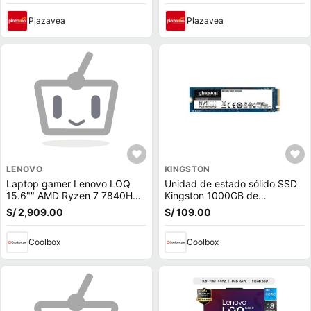
Plazavea
Plazavea
LENOVO
KINGSTON
Laptop gamer Lenovo LOQ
Unidad de estado sólido SSD
15.6"" AMD Ryzen 7 7840HS,
Kingston 1000GB de
512GB SSD, 16GB RAM, RTX
capacidad, M.2, NVMe, PCIe
S/ 2,909.00
S/ 109.00
4050 6GB, Win11 Home, gris
3.0
Coolbox
Coolbox