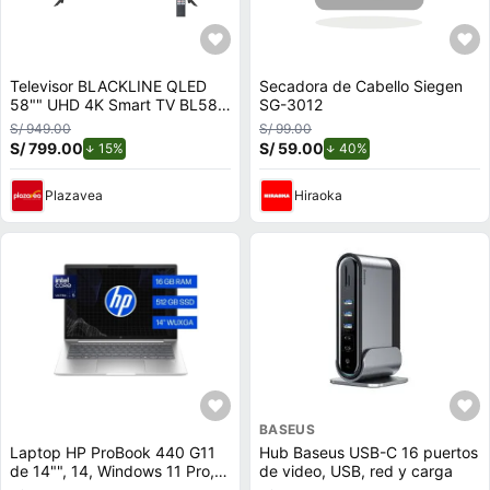
Televisor BLACKLINE QLED
Secadora de Cabello Siegen
58"" UHD 4K Smart TV BL58-
SG-3012
T8000QD
S/ 949.00
S/ 99.00
S/ 799.00
de descuento.
S/ 59.00
de descuento.
15%
40%
Plazavea
Hiraoka
BASEUS
Laptop HP ProBook 440 G11
Hub Baseus USB-C 16 puertos
de 14"", 14, Windows 11 Pro,
de video, USB, red y carga
Intel Core Ultra 5, 16 GB RAM,