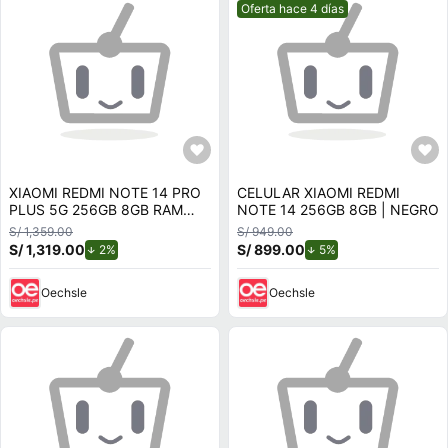
Mejor precio.
Oferta hace 4 días
XIAOMI REDMI NOTE 14 PRO
CELULAR XIAOMI REDMI
PLUS 5G 256GB 8GB RAM
NOTE 14 256GB 8GB | NEGRO
NEGRO
S/ 1,359.00
S/ 949.00
S/ 1,319.00
de descuento.
S/ 899.00
de descuento.
2%
5%
Oechsle
Oechsle