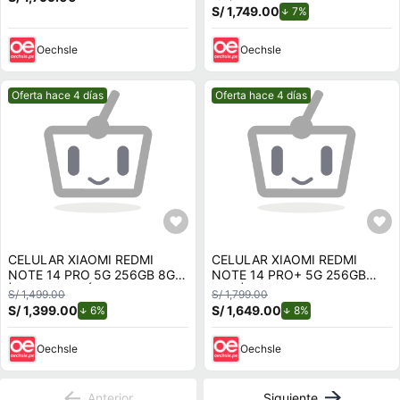
S/ 1,749.00
de descuento.
7%
Oechsle
Oechsle
Mejor precio.
Mejor precio.
Oferta hace 4 días
Oferta hace 4 días
CELULAR XIAOMI REDMI
CELULAR XIAOMI REDMI
NOTE 14 PRO 5G 256GB 8GB
NOTE 14 PRO+ 5G 256GB
| LAVANDA PÚRPURA
8GB | AZUL ESCARCHA
S/ 1,499.00
S/ 1,799.00
S/ 1,399.00
de descuento.
S/ 1,649.00
de descuento.
6%
8%
Oechsle
Oechsle
Anterior
Siguiente