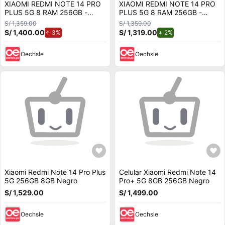
XIAOMI REDMI NOTE 14 PRO
XIAOMI REDMI NOTE 14 PRO
PLUS 5G 8 RAM 256GB -
PLUS 5G 8 RAM 256GB -
DORADO
NEGRO
S/ 1,359.00
S/ 1,359.00
S/ 1,400.00
de aumento.
S/ 1,319.00
de descuento.
3%
2%
Oechsle
Oechsle
Xiaomi Redmi Note 14 Pro Plus
Celular Xiaomi Redmi Note 14
5G 256GB 8GB Negro
Pro+ 5G 8GB 256GB Negro
S/ 1,529.00
S/ 1,499.00
Oechsle
Oechsle