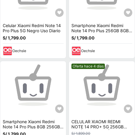
Celular Xiaomi Redmi Note 14
Smartphone Xiaomi Redmi
Pro Plus 5G Negro Uso Diario
Note 14 Pro Plus 256GB 8GB
Negro
S/ 1,799.00
S/ 1,799.00
Oechsle
Oechsle
Mejor precio.
Oferta hace 4 días
Smartphone Xiaomi Redmi
CELULAR XIAOMI REDMI
Note 14 Pro Plus 8GB 256GB
NOTE 14 PRO+ 5G 256GB
5G Negro
8GB | LAVANDA PÚRPURA
S/ 1,899.00
S/ 1,799.00