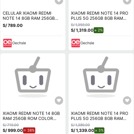
CELULAR XIAOMI REDMI
XIAOMI REDMI NOTE 14 PRO
NOTE 14 8GB RAM 256GB
PLUS 5G 256GB 8GB RAM
ROM VERDE LIMA
AZUL
S/ 1,359.00
S/ 789.00
S/ 1,319.00
de descuento.
2%
Oechsle
Oechsle
XIAOMI REDMI NOTE 14 8GB
XIAOMI REDMI NOTE 14 PRO
RAM 256GB ROM COLOR
PLUS 5G 256GB 8GB RAM
VERDE LIMON
PURPLE
S/ 719.00
S/ 1,389.00
S/ 999.00
de aumento.
S/ 1,339.00
de descuento.
38%
3%