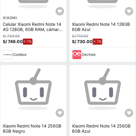
XIAOMI
Celular Xiaomi Redmi Note 14
Xiaomi Redmi Note 14 128GB
4G 128GB, 6GB RAM, cámara
6GB Azul
trasera 108MP y frontal 20MP,
S/ 739.00
S/ 719.00
6.67"", azul
S/ 749.00
de aumento.
S/ 730.00
de aumento.
1%
1%
Coolbox
Oechsle
Xiaomi Redmi Note 14 256GB
Xiaomi Redmi Note 14 256GB
8GB Negro
8GB Azul