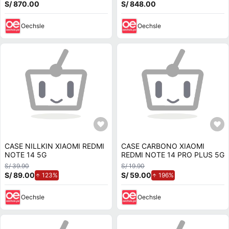
S/ 870.00
S/ 848.00
Oechsle
Oechsle
CASE NILLKIN XIAOMI REDMI
CASE CARBONO XIAOMI
NOTE 14 5G
REDMI NOTE 14 PRO PLUS 5G
S/ 39.90
S/ 19.90
S/ 89.00
de aumento.
S/ 59.00
de aumento.
123%
196%
Oechsle
Oechsle