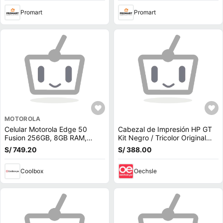
Promart
Promart
MOTOROLA
Celular Motorola Edge 50
Cabezal de Impresión HP GT
Fusion 256GB, 8GB RAM,
Kit Negro / Tricolor Original
cámara trasera 50MP y frontal
3YP86AL
S/ 749.20
S/ 388.00
32MP, 6.7"", verde azulado
(reempacado)
Coolbox
Oechsle