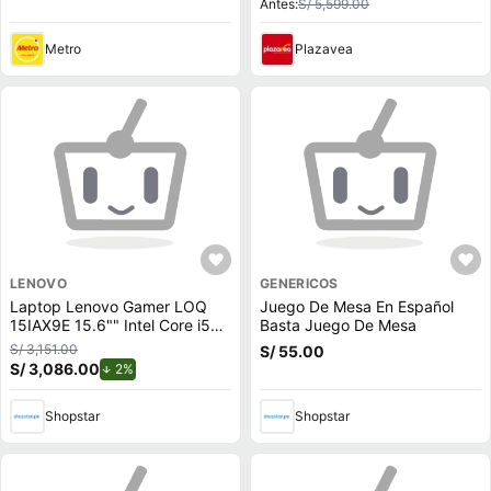
Antes:
S/ 5,599.00
Metro
Plazavea
LENOVO
GENERICOS
Laptop Lenovo Gamer LOQ
Juego De Mesa En Español
15IAX9E 15.6"" Intel Core i5
Basta Juego De Mesa
512GB SSD 8GB NVIDIA
S/ 3,151.00
S/ 55.00
RTX2050
S/ 3,086.00
de descuento.
2%
Shopstar
Shopstar