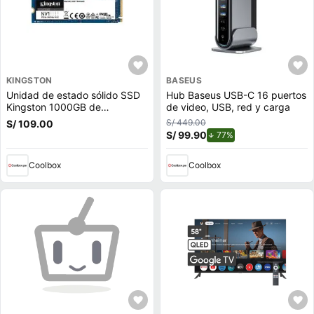
KINGSTON
BASEUS
Unidad de estado sólido SSD
Hub Baseus USB-C 16 puertos
Kingston 1000GB de
de video, USB, red y carga
capacidad, M.2, NVMe, PCIe
S/ 449.00
S/ 109.00
3.0
S/ 99.90
de descuento.
77%
Coolbox
Coolbox