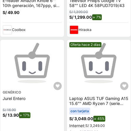
E-reader Amazon Kindle 6""
Televisor Philips Google TV
10th generación, 167ppp, sin
58"" LED 4K 58PUD7019/43
reflejos, 8GB, 512MB ram,
S/ 1,399.00
S/ 49.90
negro
S/ 1,299.00
de descuento.
7%
Coolbox
Hiraoka
Mejor precio.
Oferta hace 2 días
GENÉRICO
Jurel Entero
Laptop ASUS TUF Gaming A15
15.6"" AMD Ryzen 7 (serie
100) 8GB 512GB SSD
S/ 16.90
con tarjeta
RTX3050 FA506NCQ-
S/ 13.90
de descuento.
17%
HN012W
S/ 3,049.00
de descuento.
45%
Internet:
S/ 3,249.00