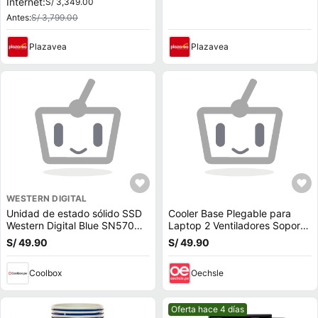
Internet:
S/ 3,349.00
Antes:
S/ 3,799.00
Plazavea
Plazavea
WESTERN DIGITAL
Unidad de estado sólido SSD
Cooler Base Plegable para
Western Digital Blue SN570
Laptop 2 Ventiladores Soporta
500GB, M.2, NVMe, PCIe 3.0
hasta 17
S/ 49.90
S/ 49.90
Coolbox
Oechsle
Mejor precio.
Oferta hace 4 días