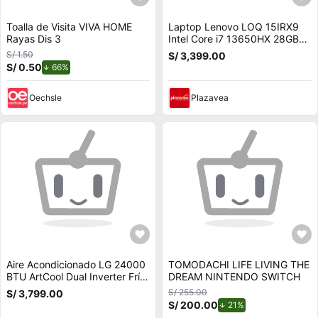
Toalla de Visita VIVA HOME
Laptop Lenovo LOQ 15IRX9
Rayas Dis 3
Intel Core i7 13650HX 28GB
RAM 512GB SSD 6GB RTX
S/ 1.50
S/ 3,399.00
3050 15.6 FHD
S/ 0.50
de descuento.
66%
83DV00FHLM28
Oechsle
Plazavea
Aire Acondicionado LG 24000
TOMODACHI LIFE LIVING THE
BTU ArtCool Dual Inverter Frío
DREAM NINTENDO SWITCH
Calor
S/ 255.00
S/ 3,799.00
S/ 200.00
de descuento.
21%