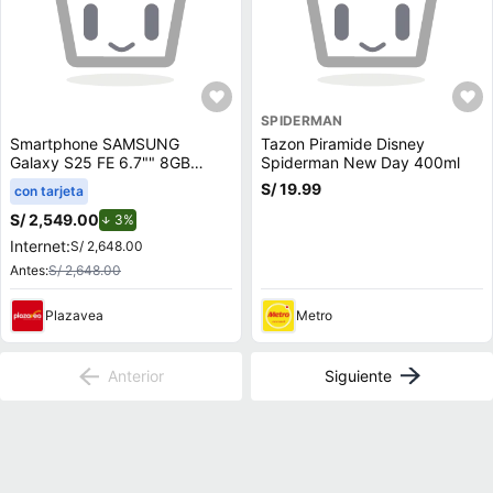
SPIDERMAN
Smartphone SAMSUNG
Tazon Piramide Disney
Galaxy S25 FE 6.7"" 8GB
Spiderman New Day 400ml
128GB 50.0 MP + 12.0 MP +
S/ 19.99
con tarjeta
8.0 MP Negro
S/ 2,549.00
de descuento.
3%
Internet:
S/ 2,648.00
Antes:
S/ 2,648.00
Plazavea
Metro
Anterior
Siguiente