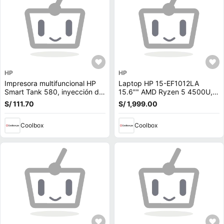
HP
HP
Impresora multifuncional HP
Laptop HP 15-EF1012LA
Smart Tank 580, inyección de
15.6"" AMD Ryzen 5 4500U,
tinta, inalámbrica, Wi-Fi, con
256GB SSD, 8GB RAM, AMD
S/ 111.70
S/ 1,999.00
tanques de tinta
Radeon, Win10 Home, azul
(reempacado)
Coolbox
Coolbox