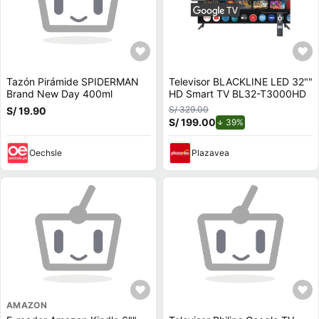
Tazón Pirámide SPIDERMAN
Televisor BLACKLINE LED 32""
Brand New Day 400ml
HD Smart TV BL32-T3000HD
S/ 329.00
S/ 19.90
S/ 199.00
de descuento.
39%
Oechsle
Plazavea
AMAZON