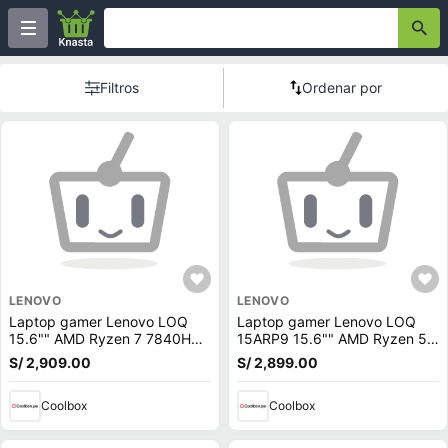
Filtros
Ordenar por
LENOVO
LENOVO
Laptop gamer Lenovo LOQ
Laptop gamer Lenovo LOQ
15.6"" AMD Ryzen 7 7840HS,
15ARP9 15.6"" AMD Ryzen 5-
512GB SSD, 16GB RAM, RTX
7235HS, 512GB SSD, 12GB
S/ 2,909.00
S/ 2,899.00
4050 6GB, Win11 Home, gris
RAM, GeForce RTX 3050,
Win11, gris
Coolbox
Coolbox