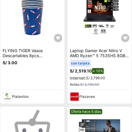
FLYING TIGER Vasos
Laptop Gamer Acer Nitro V
Descartables 8pcs
AMD Ryzen™ 5 7535HS 8GB
P/Cumpleaños 3014013
RAM 512GB SSD 15.6"" RTX
S/ 3.00
con tarjeta
3050
S/ 2,519.10
de descuento.
10%
Internet:
S/ 2,799.00
Antes:
S/ 2,799.00
Platanitos
Plazavea
Mejor precio.
Oferta hace 5 días