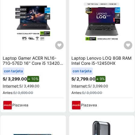
Laptop Gamer ACER NL16-
Laptop Lenovo LOQ 8GB RAM
71G-57ED 16'' Core i5 13420H
Intel Core i5-12450HX
16GB 512GB SSD RTX 4050
con tarjeta
con tarjeta
6GB
S/ 3,299.00
de descuento.
S/ 2,799.00
de descuento.
10%
9%
Internet:
Internet:
S/ 3,499.00
S/ 3,099.00
Antes:
S/ 3,699.00
Antes:
S/ 3,099.00
Plazavea
Plazavea