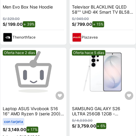
Men Evo Box Nse Hoodie
Televisor BLACKLINE QLED
58"" UHD 4K Smart TV BL58-
T8000QD
S/ 329.00
S/ 949.00
S/ 199.00
de descuento.
S/ 799.00
de descuento.
39%
15%
Thenorthface
Plazavea
Mejor precio.
Mejor precio.
Oferta hace 2 días
Oferta hace 5 días
Laptop ASUS Vivobook S16
SAMSUNG GALAXY S26
16'' AMD Ryzen 9 (serie 200)
ULTRA 256GB 12GB -
16GB 512GB SSD M3607HA-
BLANCO
S/ 4,039.00
con tarjeta
RP082W
S/ 3,759.00
de descuento.
6%
S/ 3,149.00
de descuento.
17%