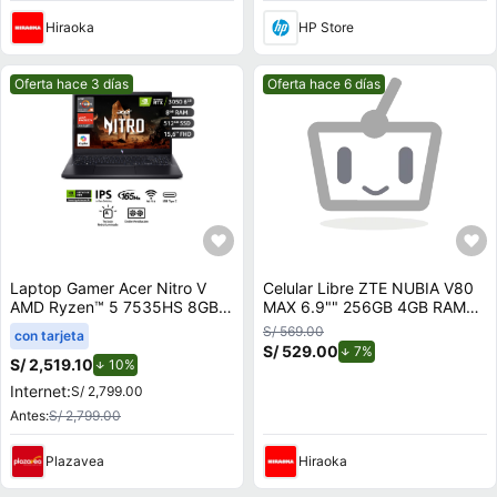
Hiraoka
HP Store
Mejor precio.
Mejor precio.
Oferta hace 3 días
Oferta hace 6 días
Laptop Gamer Acer Nitro V
Celular Libre ZTE NUBIA V80
AMD Ryzen™ 5 7535HS 8GB
MAX 6.9"" 256GB 4GB RAM
RAM 512GB SSD 15.6"" RTX
STELLAR SILVER
S/ 569.00
con tarjeta
3050
S/ 529.00
de descuento.
7%
S/ 2,519.10
de descuento.
10%
Internet:
S/ 2,799.00
Antes:
S/ 2,799.00
Plazavea
Hiraoka