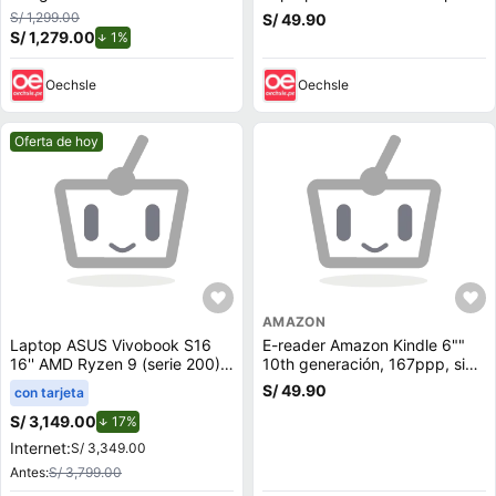
hasta 17
S/ 1,299.00
S/ 49.90
S/ 1,279.00
de descuento.
1%
Oechsle
Oechsle
Mejor precio.
Oferta de hoy
AMAZON
Laptop ASUS Vivobook S16
E-reader Amazon Kindle 6""
16'' AMD Ryzen 9 (serie 200)
10th generación, 167ppp, sin
16GB 512GB SSD M3607HA-
reflejos, 8GB, 512MB ram,
S/ 49.90
con tarjeta
RP082W
negro
S/ 3,149.00
de descuento.
17%
Internet:
S/ 3,349.00
Antes:
S/ 3,799.00