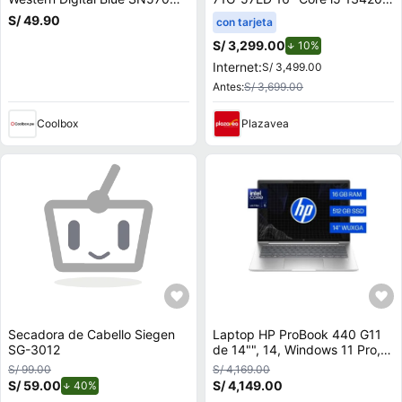
500GB, M.2, NVMe, PCIe 3.0
16GB 512GB SSD RTX 4050
S/ 49.90
con tarjeta
6GB
S/ 3,299.00
de descuento.
10%
Internet:
S/ 3,499.00
Antes:
S/ 3,699.00
Coolbox
Plazavea
Secadora de Cabello Siegen
Laptop HP ProBook 440 G11
SG-3012
de 14"", 14, Windows 11 Pro,
Intel Core Ultra 5, 16 GB RAM,
S/ 99.00
S/ 4,169.00
512 GB SSD, A24Z2LT
S/ 59.00
de descuento.
S/ 4,149.00
40%