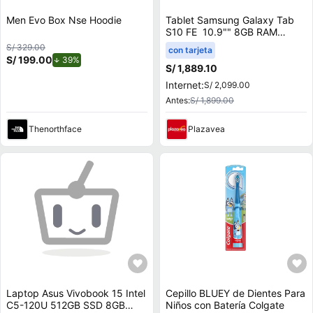
Men Evo Box Nse Hoodie
Tablet Samsung Galaxy Tab
S10 FE 10.9"" 8GB RAM
128GB Gris
S/ 329.00
con tarjeta
S/ 199.00
de descuento.
39%
S/ 1,889.10
Internet:
S/ 2,099.00
Antes:
S/ 1,899.00
Thenorthface
Plazavea
Laptop Asus Vivobook 15 Intel
Cepillo BLUEY de Dientes Para
C5-120U 512GB SSD 8GB
Niños con Batería Colgate