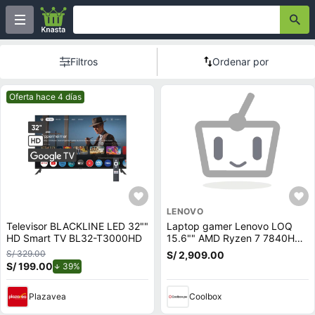
Filtros
Ordenar por
Mejor precio.
Oferta hace 4 días
LENOVO
Televisor BLACKLINE LED 32""
Laptop gamer Lenovo LOQ
HD Smart TV BL32-T3000HD
15.6"" AMD Ryzen 7 7840HS,
512GB SSD, 16GB RAM, RTX
S/ 329.00
S/ 2,909.00
4050 6GB, Win11 Home, gris
S/ 199.00
de descuento.
39%
Plazavea
Coolbox