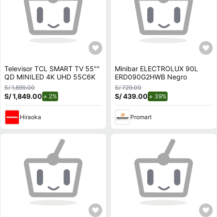
Televisor TCL SMART TV 55""
Minibar ELECTROLUX 90L
QD MINILED 4K UHD 55C6K
ERD090G2HWB Negro
S/ 1,899.00
S/ 729.00
S/ 1,849.00
de descuento.
S/ 439.00
de descuento.
2%
39%
Hiraoka
Promart