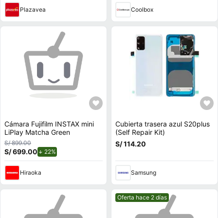
Plazavea
Coolbox
Cámara Fujifilm INSTAX mini
Cubierta trasera azul S20plus
LiPlay Matcha Green
(Self Repair Kit)
S/ 899.00
S/ 114.20
S/ 699.00
de descuento.
22%
Hiraoka
Samsung
Mejor precio.
Oferta hace 2 días