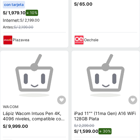
RAM 15.6"" Mochila + Mouse
S/ 65.00
con tarjeta
X1504VA-BQ4454W
S/ 1,979.10
de descuento.
10%
Internet:
S/ 2,199.00
Antes:
S/ 2,199.00
Plazavea
Oechsle
WACOM
Lápiz Wacom Intuos Pen 4K,
iPad 11"" (11ma Gen) A16 WiFi
4096 niveles, compatible con
128GB Plata
Wacom Intuos, One Pen
S/ 2,299.00
S/ 9,999.00
S/ 1,599.00
de descuento.
30%