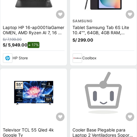
SAMSUNG
Laptop HP 16-ap0001laGamer
Tablet Samsung Tab 6S Lite
OMEN, AMD Ryzen AI 7, 16 GB
10.4"", 64GB, 4GB RAM,
RAM, NVIDIA GeForce RTX
cámara principal 8MP y frontal
S/ 7,199.00
S/ 299.00
5050, 1 TB SSD, 16"" 2K 144
5MP, Octa-Core, 7040 mAh,
S/ 5,949.00
de descuento.
17%
Hz, Windows 11 Home
negro
HP Store
Coolbox
Televisor TCL 55 Qled 4k
Cooler Base Plegable para
Google Tv
Laptop 2 Ventiladores Soporta