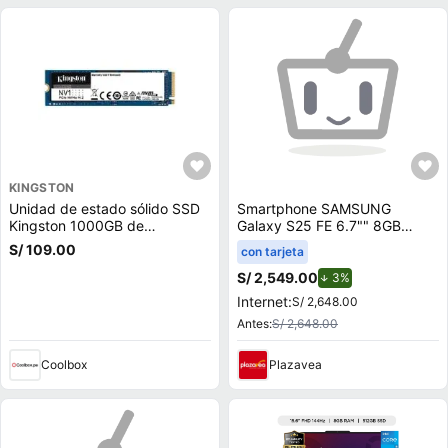
KINGSTON
Unidad de estado sólido SSD
Smartphone SAMSUNG
Kingston 1000GB de
Galaxy S25 FE 6.7"" 8GB
capacidad, M.2, NVMe, PCIe
128GB 50.0 MP + 12.0 MP +
S/ 109.00
con tarjeta
3.0
8.0 MP Negro
S/ 2,549.00
de descuento.
3%
Internet:
S/ 2,648.00
Antes:
S/ 2,648.00
Coolbox
Plazavea