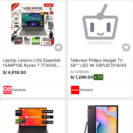
Laptop Lenovo LOQ Essential
Televisor Philips Google TV
15ARP10E Ryzen 7 7735HS
58"" LED 4K 58PUD7019/43
16GB RAM 512GB SSD RTX
S/ 1,399.00
S/ 4,618.00
4050 15.6 83S00000US
S/ 1,299.00
de descuento.
7%
Oechsle
Hiraoka