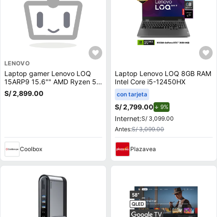
LENOVO
Laptop gamer Lenovo LOQ
Laptop Lenovo LOQ 8GB RAM
15ARP9 15.6"" AMD Ryzen 5-
Intel Core i5-12450HX
7235HS, 512GB SSD, 12GB
S/ 2,899.00
con tarjeta
RAM, GeForce RTX 3050,
Win11, gris
S/ 2,799.00
de descuento.
9%
Internet:
S/ 3,099.00
Antes:
S/ 3,099.00
Coolbox
Plazavea