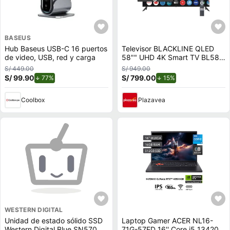
BASEUS
Hub Baseus USB-C 16 puertos
Televisor BLACKLINE QLED
de video, USB, red y carga
58"" UHD 4K Smart TV BL58-
T8000QD
S/ 449.00
S/ 949.00
S/ 99.90
de descuento.
S/ 799.00
de descuento.
77%
15%
Coolbox
Plazavea
WESTERN DIGITAL
Unidad de estado sólido SSD
Laptop Gamer ACER NL16-
Western Digital Blue SN570
71G-57ED 16'' Core i5 13420H