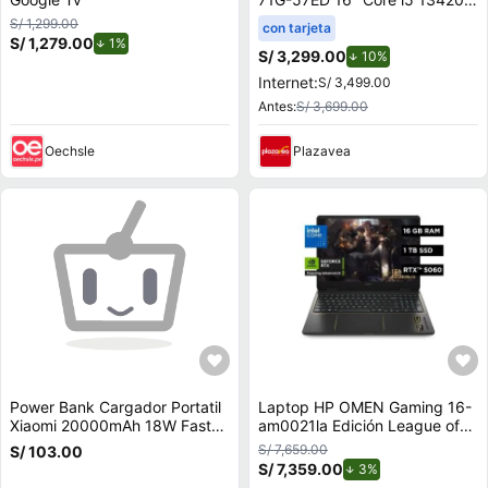
16GB 512GB SSD RTX 4050
S/ 1,299.00
con tarjeta
6GB
S/ 1,279.00
de descuento.
1%
S/ 3,299.00
de descuento.
10%
Internet:
S/ 3,499.00
Antes:
S/ 3,699.00
Oechsle
Plazavea
Power Bank Cargador Portatil
Laptop HP OMEN Gaming 16-
Xiaomi 20000mAh 18W Fast
am0021la Edición League of
Charger
Legends, Intel Core i7, 16 GB
S/ 7,659.00
S/ 103.00
RAM, GPU NVIDIA GeForce
S/ 7,359.00
de descuento.
3%
RTX™ 5060 , 1 TB SSD, 16"" a