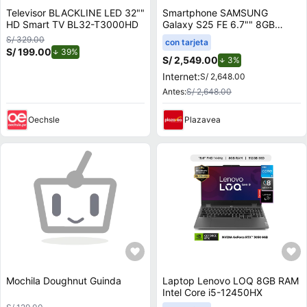
Televisor BLACKLINE LED 32""
Smartphone SAMSUNG
HD Smart TV BL32-T3000HD
Galaxy S25 FE 6.7"" 8GB
128GB 50.0 MP + 12.0 MP +
S/ 329.00
con tarjeta
8.0 MP Negro
S/ 199.00
de descuento.
39%
S/ 2,549.00
de descuento.
3%
Internet:
S/ 2,648.00
Antes:
S/ 2,648.00
Oechsle
Plazavea
Mochila Doughnut Guinda
Laptop Lenovo LOQ 8GB RAM
Intel Core i5-12450HX