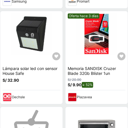
Samsung
Promart
Mejor precio.
Oferta hace 3 días
Lámpara solar led con sensor
Memoria SANDISK Cruzer
House Safe
Blade 32Gb Blíster 1un
S/ 20.90
S/ 32.90
S/ 9.90
de descuento.
52%
Oechsle
Plazavea