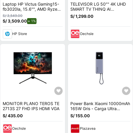
Laptop HP Victus Gaming15-
TELEVISOR LG 50"" 4K UHD
fb3020la, 15.6"", AMD Ryzen™
SMART TV THINQ AI
7, 16GB RAM, 512GB
50UA7300PSB
S/ 3,549.00
S/ 1,299.00
SSD, NVIDIA® GeForce RTX™
S/ 3,509.00
de descuento.
1%
3050, FHD, Plata mica,
Windows 11 Home.
HP Store
Oechsle
MONITOR PLANO TEROS TE
Power Bank Xiaomi 10000mAh
2713S 27 FHD IPS HDMI VGA
165W Gris - Carga Ultra
Rápida y con cable integrado
S/ 435.00
S/ 155.00
Oechsle
Plazavea