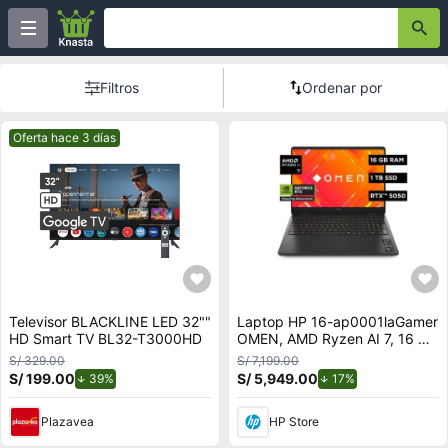
Filtros
Ordenar por
Mejor precio.
Oferta hace 3 días
Televisor BLACKLINE LED 32""
Laptop HP 16-ap0001laGamer
HD Smart TV BL32-T3000HD
OMEN, AMD Ryzen AI 7, 16 GB
RAM, NVIDIA GeForce RTX
S/ 329.00
S/ 7,199.00
5050, 1 TB SSD, 16"" 2K 144
S/ 199.00
de descuento.
S/ 5,949.00
de descuento.
39%
17%
Hz, Windows 11 Home
Plazavea
HP Store