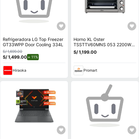
Refrigeradora LG Top Freezer
Horno XL Oster
GT33WPP Door Cooling 334L
TSSTTV60MNS 053 2200W
con Temporizador de 120
S/ 1,699.00
S/ 1,199.00
Minutos
S/ 1,499.00
de descuento.
11%
Hiraoka
Promart