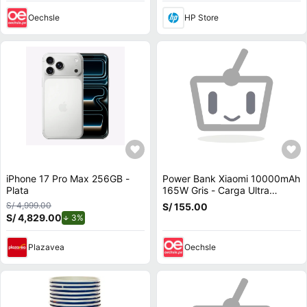
240 Hz, Windows 11 Home
Oechsle
HP Store
con teclado en Inglés
iPhone 17 Pro Max 256GB -
Power Bank Xiaomi 10000mAh
Plata
165W Gris - Carga Ultra
Rápida y con cable integrado
S/ 4,999.00
S/ 155.00
S/ 4,829.00
de descuento.
3%
Plazavea
Oechsle