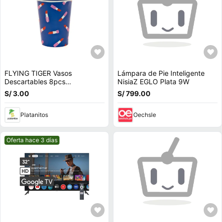
FLYING TIGER Vasos
Lámpara de Pie Inteligente
Descartables 8pcs
NisiaZ EGLO Plata 9W
P/Cumpleaños 3014013
S/ 3.00
S/ 799.00
Platanitos
Oechsle
Mejor precio.
Oferta hace 3 días