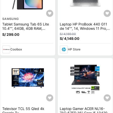
SAMSUNG
Tablet Samsung Tab 6S Lite
Laptop HP ProBook 440 G11
10.4"", 64GB, 4GB RAM,
de 14"", 14, Windows 11 Pro,
cámara principal 8MP y frontal
Intel Core Ultra 5, 16 GB RAM,
S/ 4,169.00
S/ 299.00
5MP, Octa-Core, 7040 mAh,
512 GB SSD, A24Z2LT
S/ 4,149.00
negro
Coolbox
HP Store
Televisor TCL 55 Qled 4k
Laptop Gamer ACER NL16-
Google Tv
71G-57ED 16'' Core i5 13420H