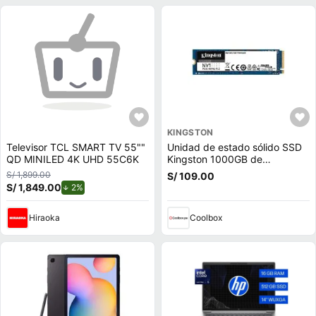
KINGSTON
Televisor TCL SMART TV 55""
Unidad de estado sólido SSD
QD MINILED 4K UHD 55C6K
Kingston 1000GB de
capacidad, M.2, NVMe, PCIe
S/ 1,899.00
S/ 109.00
3.0
S/ 1,849.00
de descuento.
2%
Hiraoka
Coolbox