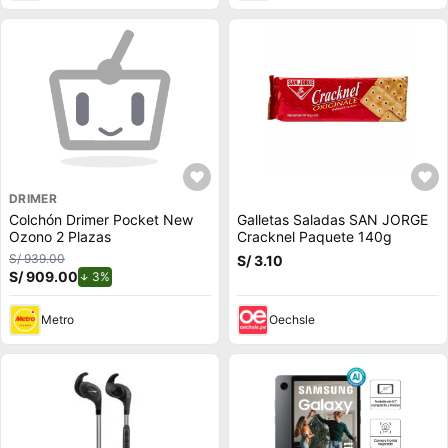
DRIMER
Colchón Drimer Pocket New
Galletas Saladas SAN JORGE
Ozono 2 Plazas
Cracknel Paquete 140g
S/ 939.00
S/ 3.10
S/ 909.00
de descuento.
3%
Metro
Oechsle