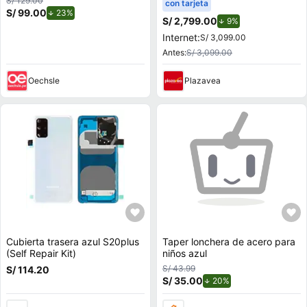
S/ 129.00
con tarjeta
S/ 99.00
de descuento.
23%
S/ 2,799.00
de descuento.
9%
Internet:
S/ 3,099.00
Antes:
S/ 3,099.00
Oechsle
Plazavea
Cubierta trasera azul S20plus
Taper lonchera de acero para
(Self Repair Kit)
niños azul
S/ 43.99
S/ 114.20
S/ 35.00
de descuento.
20%