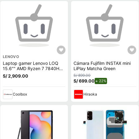
LENOVO
Laptop gamer Lenovo LOQ
Cámara Fujifilm INSTAX mini
15.6"" AMD Ryzen 7 7840HS,
LiPlay Matcha Green
512GB SSD, 16GB RAM, RTX
S/ 899.00
S/ 2,909.00
4050 6GB, Win11 Home, gris
S/ 699.00
de descuento.
22%
Coolbox
Hiraoka