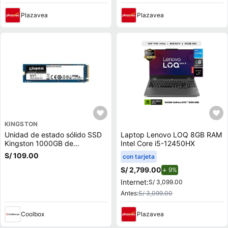
Plazavea
Plazavea
KINGSTON
Unidad de estado sólido SSD
Laptop Lenovo LOQ 8GB RAM
Kingston 1000GB de
Intel Core i5-12450HX
capacidad, M.2, NVMe, PCIe
S/ 109.00
con tarjeta
3.0
S/ 2,799.00
de descuento.
9%
Internet:
S/ 3,099.00
Antes:
S/ 3,099.00
Coolbox
Plazavea