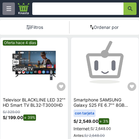
Filtros
Ordenar por
Mejor precio.
Oferta hace 4 días
Televisor BLACKLINE LED 32""
Smartphone SAMSUNG
HD Smart TV BL32-T3000HD
Galaxy S25 FE 6.7"" 8GB
128GB 50.0 MP + 12.0 MP +
S/ 329.00
con tarjeta
8.0 MP Negro
S/ 199.00
de descuento.
39%
S/ 2,549.00
de descuento.
3%
Internet:
S/ 2,648.00
Antes:
S/ 2,648.00