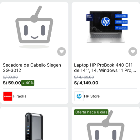
Secadora de Cabello Siegen
Laptop HP ProBook 440 G11
SG-3012
de 14"", 14, Windows 11 Pro,
Intel Core Ultra 5, 16 GB RAM,
S/ 99.00
S/ 4,169.00
512 GB SSD, A24Z2LT
S/ 59.00
de descuento.
S/ 4,149.00
40%
Hiraoka
HP Store
Mejor precio.
Oferta hace 6 días