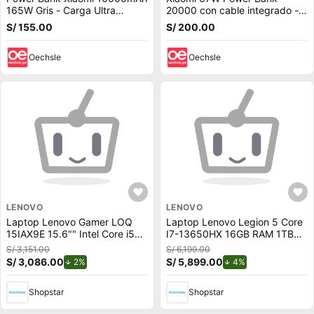
165W Gris - Carga Ultra
20000 con cable integrado -
Rápida y con cable integrado
Azul
S/ 155.00
S/ 200.00
Oechsle
Oechsle
LENOVO
LENOVO
Laptop Lenovo Gamer LOQ
Laptop Lenovo Legion 5 Core
15IAX9E 15.6"" Intel Core i5
I7-13650HX 16GB RAM 1TB
512GB SSD 8GB NVIDIA
NVIDIA GeForce RTX 5060
S/ 3,151.00
S/ 6,199.00
RTX2050
S/ 3,086.00
de descuento.
S/ 5,899.00
de descuento.
2%
4%
Shopstar
Shopstar