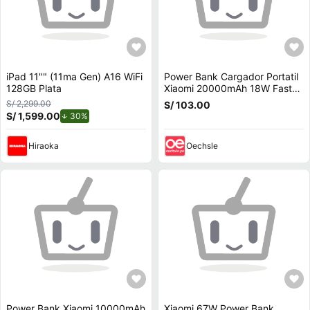
iPad 11"" (11ma Gen) A16 WiFi
Power Bank Cargador Portatil
128GB Plata
Xiaomi 20000mAh 18W Fast
Charger
S/ 2,299.00
S/ 103.00
S/ 1,599.00
de descuento.
30%
Hiraoka
Oechsle
Power Bank Xiaomi 10000mAh
Xiaomi 67W Power Bank