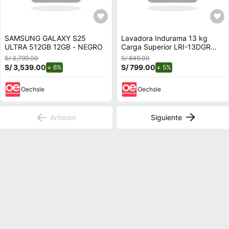
SAMSUNG GALAXY S25
Lavadora Indurama 13 kg
ULTRA 512GB 12GB - NEGRO
Carga Superior LRI-13DGR
Gris Oscuro
S/ 3,799.00
S/ 849.00
S/ 3,539.00
de descuento.
S/ 799.00
de descuento.
6%
5%
Oechsle
Oechsle
Anterior
Siguiente