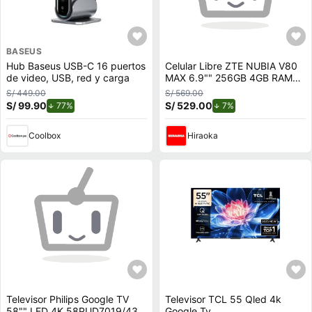
BASEUS
Hub Baseus USB-C 16 puertos
Celular Libre ZTE NUBIA V80
de video, USB, red y carga
MAX 6.9"" 256GB 4GB RAM
STELLAR SILVER
S/ 449.00
S/ 569.00
S/ 99.90
de descuento.
S/ 529.00
de descuento.
77%
7%
Coolbox
Hiraoka
Televisor Philips Google TV
Televisor TCL 55 Qled 4k
58"" LED 4K 58PUD7019/43
Google Tv