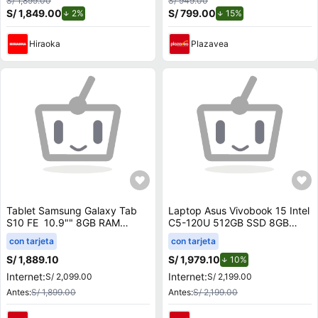
S/ 1,899.00
S/ 949.00
S/ 1,849.00
de descuento.
S/ 799.00
de descuento.
2%
15%
Hiraoka
Plazavea
Tablet Samsung Galaxy Tab
Laptop Asus Vivobook 15 Intel
S10 FE 10.9"" 8GB RAM
C5-120U 512GB SSD 8GB
128GB Gris
RAM 15.6"" Mochila + Mouse
con tarjeta
con tarjeta
X1504VA-BQ4454W
S/ 1,889.10
S/ 1,979.10
de descuento.
10%
Internet:
Internet:
S/ 2,099.00
S/ 2,199.00
Antes:
S/ 1,899.00
Antes:
S/ 2,199.00