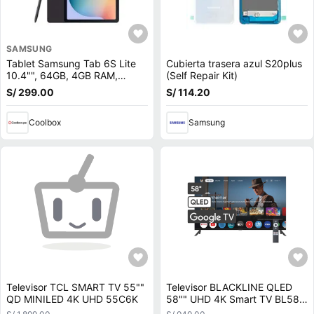
SAMSUNG
Tablet Samsung Tab 6S Lite
Cubierta trasera azul S20plus
10.4"", 64GB, 4GB RAM,
(Self Repair Kit)
cámara principal 8MP y frontal
S/ 299.00
S/ 114.20
5MP, Octa-Core, 7040 mAh,
negro
Coolbox
Samsung
Televisor TCL SMART TV 55""
Televisor BLACKLINE QLED
QD MINILED 4K UHD 55C6K
58"" UHD 4K Smart TV BL58-
T8000QD