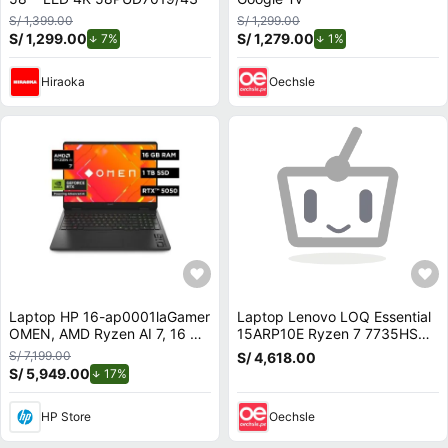
S/ 1,399.00
S/ 1,299.00
S/ 1,299.00
de descuento.
S/ 1,279.00
de descuento.
7%
1%
Hiraoka
Oechsle
Laptop HP 16-ap0001laGamer
Laptop Lenovo LOQ Essential
OMEN, AMD Ryzen AI 7, 16 GB
15ARP10E Ryzen 7 7735HS
RAM, NVIDIA GeForce RTX
16GB RAM 512GB SSD RTX
S/ 7,199.00
S/ 4,618.00
5050, 1 TB SSD, 16"" 2K 144
4050 15.6 83S00000US
S/ 5,949.00
de descuento.
17%
Hz, Windows 11 Home
HP Store
Oechsle