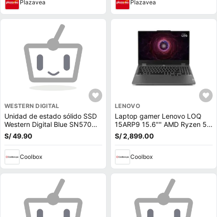
Plazavea
Plazavea
WESTERN DIGITAL
LENOVO
Unidad de estado sólido SSD
Laptop gamer Lenovo LOQ
Western Digital Blue SN570
15ARP9 15.6"" AMD Ryzen 5-
500GB, M.2, NVMe, PCIe 3.0
7235HS, 512GB SSD, 12GB
S/ 49.90
S/ 2,899.00
RAM, GeForce RTX 3050,
Win11, gris
Coolbox
Coolbox