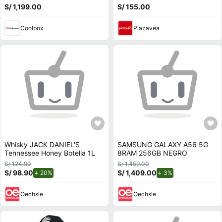
PS5/PS4/PC, volante de cuero
Rápida y con cable integrado
S/ 1,199.00
S/ 155.00
y Force Feedback
Coolbox
Plazavea
Whisky JACK DANIEL'S
SAMSUNG GALAXY A56 5G
Tennessee Honey Botella 1L
8RAM 256GB NEGRO
S/ 124.90
S/ 1,459.00
S/ 98.90
de descuento.
S/ 1,409.00
de descuento.
20%
3%
Oechsle
Oechsle