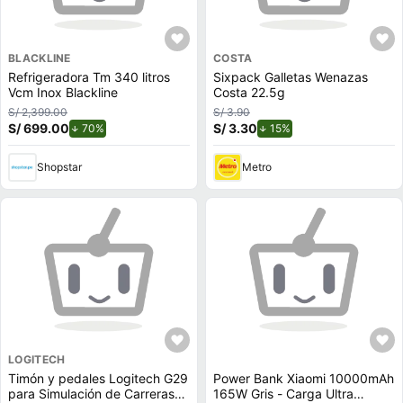
BLACKLINE
COSTA
Refrigeradora Tm 340 litros
Sixpack Galletas Wenazas
Vcm Inox Blackline
Costa 22.5g
S/ 2,399.00
S/ 3.90
S/ 699.00
de descuento.
S/ 3.30
de descuento.
70%
15%
Shopstar
Metro
LOGITECH
Timón y pedales Logitech G29
Power Bank Xiaomi 10000mAh
para Simulación de Carreras
165W Gris - Carga Ultra