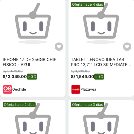
Mejor precio.
Oferta hace 4 días
IPHONE 17 DE 256GB CHIP
TABLET LENOVO IDEA TAB
FISICO - AZUL
PRO 12,7"" LCD 3K MEDIATEK
DIMENSITY 8300 8GB RAM
S/ 3,479.00
S/ 1,699.00
128GB INCLUYE LÁPIZ Y
S/ 3,349.00
de descuento.
S/ 1,549.00
de descuento.
3%
8%
FUNDA
Oechsle
Plazavea
Mejor precio.
Mejor precio.
Oferta hace 2 días
Oferta hace 3 días