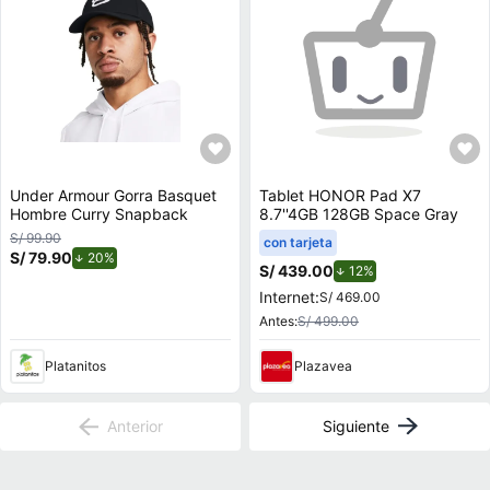
Under Armour Gorra Basquet
Tablet HONOR Pad X7
Hombre Curry Snapback
8.7''4GB 128GB Space Gray
S/ 99.90
con tarjeta
S/ 79.90
de descuento.
20%
S/ 439.00
de descuento.
12%
Internet:
S/ 469.00
Antes:
S/ 499.00
Platanitos
Plazavea
Anterior
Siguiente