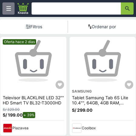
Filtros
Ordenar por
Mejor precio.
Oferta hace 2 días
SAMSUNG
Televisor BLACKLINE LED 32""
Tablet Samsung Tab 6S Lite
HD Smart TV BL32-T3000HD
10.4"", 64GB, 4GB RAM,
cámara principal 8MP y frontal
S/ 329.00
S/ 299.00
5MP, Octa-Core, 7040 mAh,
S/ 199.00
de descuento.
39%
negro
Plazavea
Coolbox