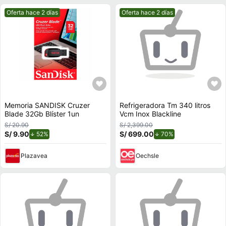
Mejor precio.
Mejor precio.
Oferta hace 2 días
Oferta hace 2 días
Memoria SANDISK Cruzer
Refrigeradora Tm 340 litros
Blade 32Gb Blíster 1un
Vcm Inox Blackline
S/ 20.90
S/ 2,399.00
S/ 9.90
de descuento.
S/ 699.00
de descuento.
52%
70%
Plazavea
Oechsle