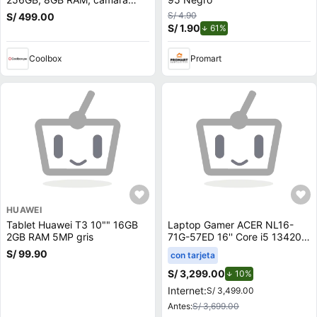
trasera 64MP y frontal 16MP,
S/ 4.90
S/ 499.00
6.6"", negro
S/ 1.90
de descuento.
61%
Coolbox
Promart
HUAWEI
Tablet Huawei T3 10"" 16GB
Laptop Gamer ACER NL16-
2GB RAM 5MP gris
71G-57ED 16'' Core i5 13420H
16GB 512GB SSD RTX 4050
S/ 99.90
con tarjeta
6GB
S/ 3,299.00
de descuento.
10%
Internet:
S/ 3,499.00
Antes:
S/ 3,699.00