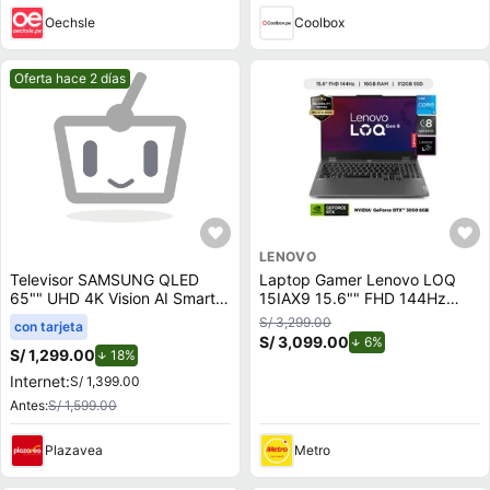
Oechsle
Coolbox
Mejor precio.
Oferta hace 2 días
LENOVO
Televisor SAMSUNG QLED
Laptop Gamer Lenovo LOQ
65"" UHD 4K Vision AI Smart
15IAX9 15.6"" FHD 144Hz
TV QN65Q7FAAGXPE
Intel Core i5-12450HX 512GB
S/ 3,299.00
con tarjeta
SSD 16GB RTX 3050 6GB
S/ 3,099.00
de descuento.
6%
S/ 1,299.00
de descuento.
18%
Internet:
S/ 1,399.00
Antes:
S/ 1,599.00
Plazavea
Metro