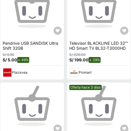
Pendrive USB SANDISK Ultra
Televisor BLACKLINE LED 32""
Shift 32GB
HD Smart TV BL32-T3000HD
S/ 9.90
S/ 329.00
S/ 5.00
de descuento.
S/ 199.00
de descuento.
49%
39%
Plazavea
Promart
Mejor precio.
Oferta hace 3 días