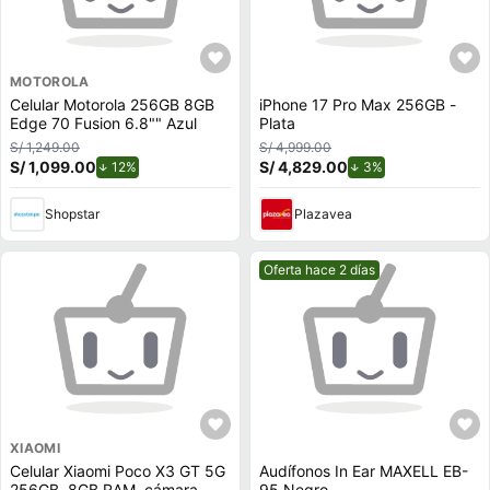
MOTOROLA
Celular Motorola 256GB 8GB
iPhone 17 Pro Max 256GB -
Edge 70 Fusion 6.8"" Azul
Plata
S/ 1,249.00
S/ 4,999.00
S/ 1,099.00
de descuento.
S/ 4,829.00
de descuento.
12%
3%
Shopstar
Plazavea
Mejor precio.
Oferta hace 2 días
XIAOMI
Celular Xiaomi Poco X3 GT 5G
Audífonos In Ear MAXELL EB-
256GB, 8GB RAM, cámara
95 Negro