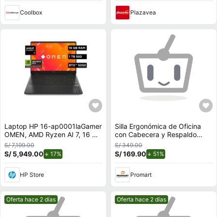
Coolbox
Plazavea
Laptop HP 16-ap0001laGamer
Silla Ergonómica de Oficina
OMEN, AMD Ryzen AI 7, 16 GB
con Cabecera y Respaldo
RAM, NVIDIA GeForce RTX
Regulables
S/ 7,199.00
S/ 349.00
5050, 1 TB SSD, 16"" 2K 144
S/ 5,949.00
de descuento.
S/ 169.90
de descuento.
17%
51%
Hz, Windows 11 Home
HP Store
Promart
Mejor precio.
Mejor precio.
Oferta hace 2 días
Oferta hace 2 días