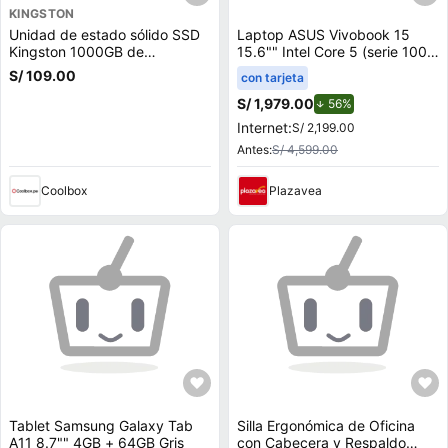
KINGSTON
Unidad de estado sólido SSD
Laptop ASUS Vivobook 15
Kingston 1000GB de
15.6"" Intel Core 5 (serie 100)
capacidad, M.2, NVMe, PCIe
8GB 512GB SSD X1504VA-
S/ 109.00
con tarjeta
3.0
BQ4451W
S/ 1,979.00
de descuento.
56%
Internet:
S/ 2,199.00
Antes:
S/ 4,599.00
Coolbox
Plazavea
Tablet Samsung Galaxy Tab
Silla Ergonómica de Oficina
A11 8.7"" 4GB + 64GB Gris
con Cabecera y Respaldo