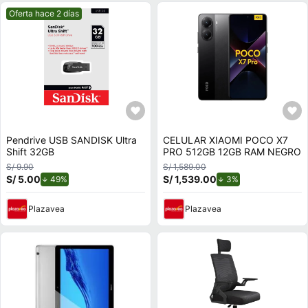
Mejor precio.
Oferta hace 2 días
Pendrive USB SANDISK Ultra
CELULAR XIAOMI POCO X7
Shift 32GB
PRO 512GB 12GB RAM NEGRO
S/ 9.90
S/ 1,589.00
S/ 5.00
de descuento.
S/ 1,539.00
de descuento.
49%
3%
Plazavea
Plazavea