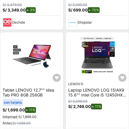
S/ 3,479.00
S/ 2,399.00
S/ 3,349.00
de descuento.
S/ 699.00
de descuento.
3%
70%
Oechsle
Shopstar
LENOVO
Tablet LENOVO 12.7"" Idea
Laptop LENOVO LOQ 15IAX9
Tab PRO 8GB 256GB
15.6"" Intel Core i5 12450HX
8GB 512GB SSD
S/ 3,099.00
con tarjeta
S/ 2,749.00
de descuento.
11%
S/ 1,699.00
de descuento.
11%
Internet:
S/ 1,899.00
Antes:
S/ 1,926.00