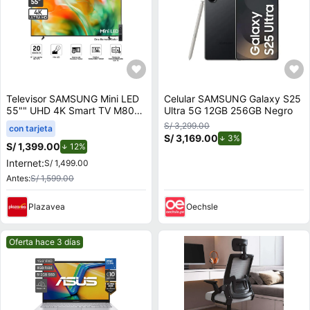
Televisor SAMSUNG Mini LED
Celular SAMSUNG Galaxy S25
55"" UHD 4K Smart TV M80H
Ultra 5G 12GB 256GB Negro
Vision AI
S/ 3,299.00
con tarjeta
S/ 3,169.00
de descuento.
3%
S/ 1,399.00
de descuento.
12%
Internet:
S/ 1,499.00
Antes:
S/ 1,599.00
Plazavea
Oechsle
Mejor precio.
Oferta hace 3 días