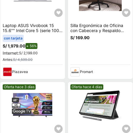
Laptop ASUS Vivobook 15
Silla Ergonómica de Oficina
15.6"" Intel Core 5 (serie 100)
con Cabecera y Respaldo
8GB 512GB SSD X1504VA-
Regulables Negro Gris
S/ 169.90
con tarjeta
BQ4451W
S/ 1,979.00
de descuento.
56%
Internet:
S/ 2,199.00
Antes:
S/ 4,599.00
Plazavea
Promart
Mejor precio.
Mejor precio.
Oferta hace 3 días
Oferta hace 4 días