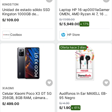
KINGSTON
Unidad de estado sólido SSD
Laptop HP 16-ap0001laGamer
Kingston 1000GB de
OMEN, AMD Ryzen AI 7, 16 GB
capacidad, M.2, NVMe, PCIe
RAM, NVIDIA GeForce RTX
S/ 7,199.00
S/ 109.00
3.0
5050, 1 TB SSD, 16"" 2K 144
S/ 5,949.00
de descuento.
17%
Hz, Windows 11 Home
Coolbox
HP Store
Mejor precio.
Oferta hace 2 días
XIAOMI
Celular Xiaomi Poco X3 GT 5G
Audífonos In Ear MAXELL EB-
256GB, 8GB RAM, cámara
95 Negro
trasera 64MP y frontal 16MP,
S/ 4.90
S/ 499.00
6.6"", negro
S/ 1.90
de descuento.
61%