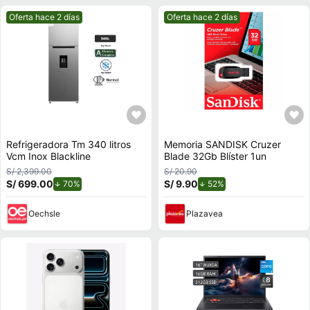
Mejor precio.
Mejor precio.
Oferta hace 2 días
Oferta hace 2 días
Refrigeradora Tm 340 litros
Memoria SANDISK Cruzer
Vcm Inox Blackline
Blade 32Gb Blíster 1un
S/ 2,399.00
S/ 20.90
S/ 699.00
de descuento.
S/ 9.90
de descuento.
70%
52%
Oechsle
Plazavea