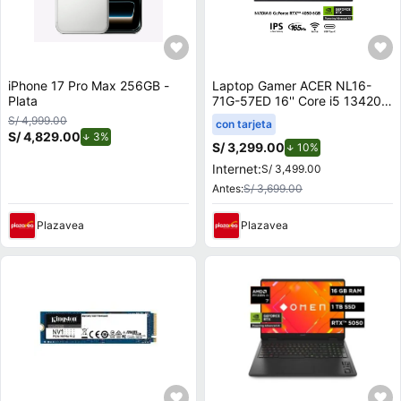
iPhone 17 Pro Max 256GB -
Laptop Gamer ACER NL16-
Plata
71G-57ED 16'' Core i5 13420H
16GB 512GB SSD RTX 4050
S/ 4,999.00
con tarjeta
6GB
S/ 4,829.00
de descuento.
3%
S/ 3,299.00
de descuento.
10%
Internet:
S/ 3,499.00
Antes:
S/ 3,699.00
Plazavea
Plazavea