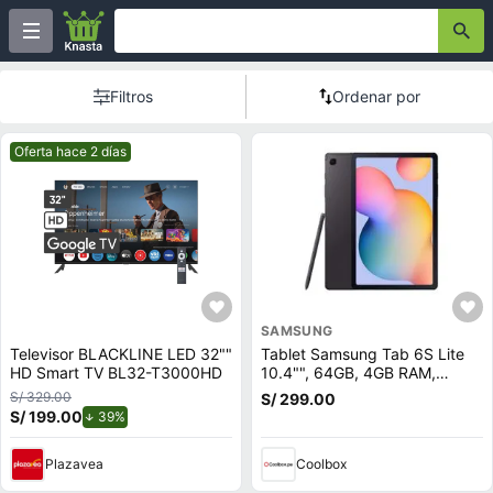
Filtros
Ordenar por
Mejor precio.
Oferta hace 2 días
SAMSUNG
Televisor BLACKLINE LED 32""
Tablet Samsung Tab 6S Lite
HD Smart TV BL32-T3000HD
10.4"", 64GB, 4GB RAM,
cámara principal 8MP y frontal
S/ 329.00
S/ 299.00
5MP, Octa-Core, 7040 mAh,
S/ 199.00
de descuento.
39%
negro
Plazavea
Coolbox