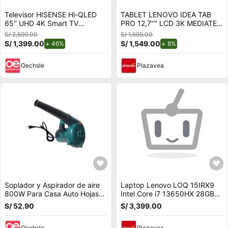
Televisor HISENSE Hi-QLED
TABLET LENOVO IDEA TAB
65'' UHD 4K Smart TV
PRO 12,7"" LCD 3K MEDIATEK
65QD68SG
DIMENSITY 8300 8GB RAM
S/ 2,599.00
S/ 1,699.00
128GB INCLUYE LÁPIZ Y
S/ 1,399.00
de descuento.
S/ 1,549.00
de descuento.
46%
8%
FUNDA
Oechsle
Plazavea
Soplador y Aspirador de aire
Laptop Lenovo LOQ 15IRX9
800W Para Casa Auto Hojas
Intel Core i7 13650HX 28GB
Jardin
RAM 512GB SSD 6GB RTX
S/ 52.90
S/ 3,399.00
3050 15.6 FHD
83DV00FHLM28
Oechsle
Plazavea