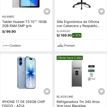
HUAWEI
Tablet Huawei T3 10"" 16GB
Silla Ergonómica de Oficina
2GB RAM 5MP gris
con Cabecera y Respaldo
Regulables
S/ 349.00
S/ 99.90
S/ 169.90
de descuento.
51%
Coolbox
Promart
Mejor precio.
Oferta hace 2 días
BLACKLINE
IPHONE 17 DE 256GB CHIP
Refrigeradora Tm 340 litros
FISICO - AZUL
Vcm Inox Blackline