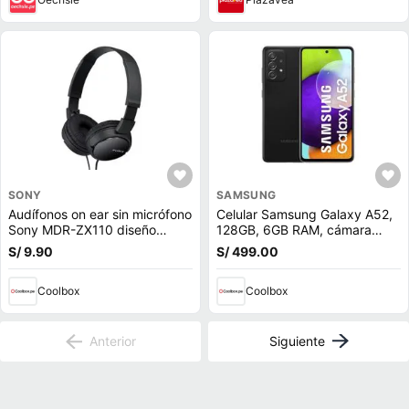
SONY
SAMSUNG
Audífonos on ear sin micrófono
Celular Samsung Galaxy A52,
Sony MDR-ZX110 diseño
128GB, 6GB RAM, cámara
plegable giratorio, conector
trasera 64MP y frontal 32MP,
S/ 9.90
S/ 499.00
3.5 mm, negro
6.5"", Snapdragon, negro
Coolbox
Coolbox
Anterior
Siguiente