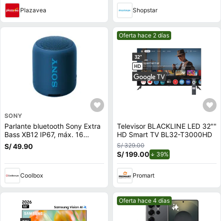
Plazavea
Shopstar
Mejor precio.
Oferta hace 2 días
SONY
Parlante bluetooth Sony Extra
Televisor BLACKLINE LED 32""
Bass XB12 IP67, máx. 16
HD Smart TV BL32-T3000HD
horas, azul
S/ 329.00
S/ 49.90
S/ 199.00
de descuento.
39%
Coolbox
Promart
Mejor precio.
Oferta hace 4 días