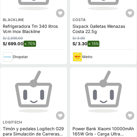
BLACKLINE
COSTA
Refrigeradora Tm 340 litros
Sixpack Galletas Wenazas
Vcm Inox Blackline
Costa 22.5g
S/ 2,399.00
S/ 3.90
S/ 699.00
de descuento.
S/ 3.30
de descuento.
70%
15%
Shopstar
Metro
LOGITECH
Timón y pedales Logitech G29
Power Bank Xiaomi 10000mAh
para Simulación de Carreras
165W Gris - Carga Ultra