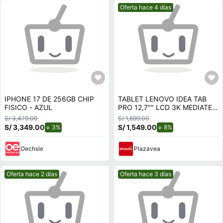
Mejor precio.
Oferta hace 4 días
IPHONE 17 DE 256GB CHIP
TABLET LENOVO IDEA TAB
FISICO - AZUL
PRO 12,7"" LCD 3K MEDIATEK
DIMENSITY 8300 8GB RAM
S/ 3,479.00
S/ 1,699.00
128GB INCLUYE LÁPIZ Y
S/ 3,349.00
de descuento.
S/ 1,549.00
de descuento.
3%
8%
FUNDA
Oechsle
Plazavea
Mejor precio.
Mejor precio.
Oferta hace 2 días
Oferta hace 3 días