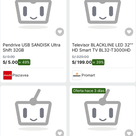
Pendrive USB SANDISK Ultra
Televisor BLACKLINE LED 32""
Shift 32GB
HD Smart TV BL32-T3000HD
S/ 9.90
S/ 329.00
S/ 5.00
de descuento.
S/ 199.00
de descuento.
49%
39%
Plazavea
Promart
Mejor precio.
Oferta hace 3 días