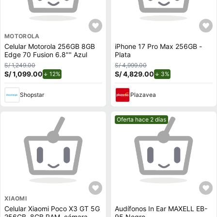
MOTOROLA
Celular Motorola 256GB 8GB
iPhone 17 Pro Max 256GB -
Edge 70 Fusion 6.8"" Azul
Plata
S/ 1,249.00
S/ 4,999.00
S/ 1,099.00
de descuento.
S/ 4,829.00
de descuento.
12%
3%
Shopstar
Plazavea
Mejor precio.
Oferta hace 2 días
XIAOMI
Celular Xiaomi Poco X3 GT 5G
Audífonos In Ear MAXELL EB-
256GB, 8GB RAM, cámara
95 Negro