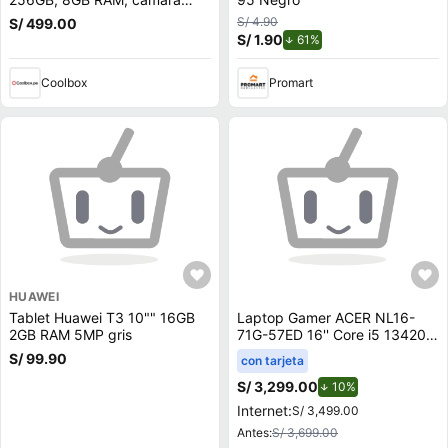
trasera 64MP y frontal 16MP,
S/ 4.90
S/ 499.00
6.6"", negro
S/ 1.90
de descuento.
61%
Coolbox
Promart
HUAWEI
Tablet Huawei T3 10"" 16GB
Laptop Gamer ACER NL16-
2GB RAM 5MP gris
71G-57ED 16'' Core i5 13420H
16GB 512GB SSD RTX 4050
S/ 99.90
con tarjeta
6GB
S/ 3,299.00
de descuento.
10%
Internet:
S/ 3,499.00
Antes:
S/ 3,699.00