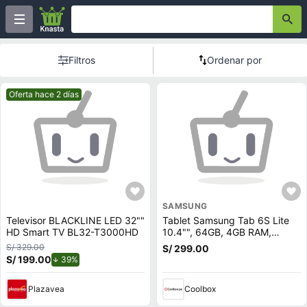
Filtros
Ordenar por
Mejor precio.
Oferta hace 2 días
SAMSUNG
Televisor BLACKLINE LED 32""
Tablet Samsung Tab 6S Lite
HD Smart TV BL32-T3000HD
10.4"", 64GB, 4GB RAM,
cámara principal 8MP y frontal
S/ 329.00
S/ 299.00
5MP, Octa-Core, 7040 mAh,
S/ 199.00
de descuento.
39%
negro
Plazavea
Coolbox