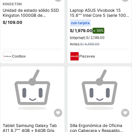
KINGSTON
Unidad de estado sólido SSD
Laptop ASUS Vivobook 15
Kingston 1000GB de
15.6"" Intel Core 5 (serie 100)
capacidad, M.2, NVMe, PCIe
8GB 512GB SSD X1504VA-
S/ 109.00
con tarjeta
3.0
BQ4451W
S/ 1,979.00
de descuento.
56%
Internet:
S/ 2,199.00
Antes:
S/ 4,599.00
Coolbox
Plazavea
Tablet Samsung Galaxy Tab
Silla Ergonómica de Oficina
A11 8.7"" 4GB + 64GB Gris
con Cabecera y Respaldo