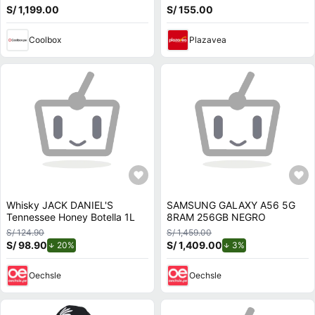
PS5/PS4/PC, volante de cuero
Rápida y con cable integrado
S/ 1,199.00
S/ 155.00
y Force Feedback
Coolbox
Plazavea
Whisky JACK DANIEL'S
SAMSUNG GALAXY A56 5G
Tennessee Honey Botella 1L
8RAM 256GB NEGRO
S/ 124.90
S/ 1,459.00
S/ 98.90
de descuento.
S/ 1,409.00
de descuento.
20%
3%
Oechsle
Oechsle