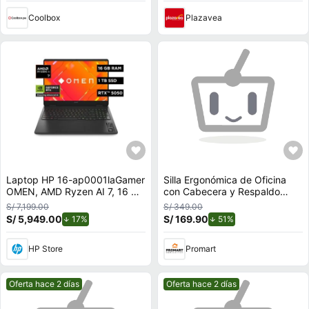
Coolbox
Plazavea
Laptop HP 16-ap0001laGamer
Silla Ergonómica de Oficina
OMEN, AMD Ryzen AI 7, 16 GB
con Cabecera y Respaldo
RAM, NVIDIA GeForce RTX
Regulables
S/ 7,199.00
S/ 349.00
5050, 1 TB SSD, 16"" 2K 144
S/ 5,949.00
de descuento.
S/ 169.90
de descuento.
17%
51%
Hz, Windows 11 Home
HP Store
Promart
Mejor precio.
Mejor precio.
Oferta hace 2 días
Oferta hace 2 días