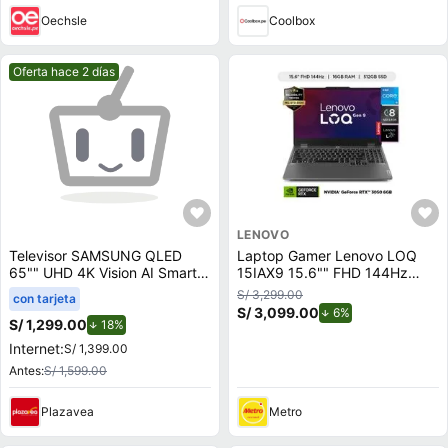
Oechsle
Coolbox
Mejor precio.
Oferta hace 2 días
LENOVO
Televisor SAMSUNG QLED
Laptop Gamer Lenovo LOQ
65"" UHD 4K Vision AI Smart
15IAX9 15.6"" FHD 144Hz
TV QN65Q7FAAGXPE
Intel Core i5-12450HX 512GB
S/ 3,299.00
con tarjeta
SSD 16GB RTX 3050 6GB
S/ 3,099.00
de descuento.
6%
S/ 1,299.00
de descuento.
18%
Internet:
S/ 1,399.00
Antes:
S/ 1,599.00
Plazavea
Metro