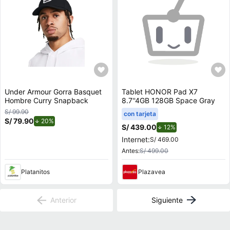
Under Armour Gorra Basquet
Tablet HONOR Pad X7
Hombre Curry Snapback
8.7''4GB 128GB Space Gray
S/ 99.90
con tarjeta
S/ 79.90
de descuento.
20%
S/ 439.00
de descuento.
12%
Internet:
S/ 469.00
Antes:
S/ 499.00
Platanitos
Plazavea
Anterior
Siguiente