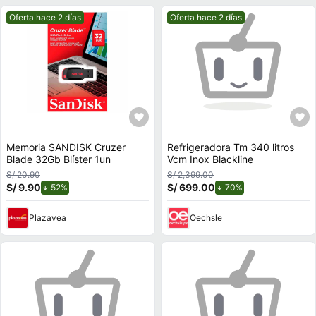
Mejor precio.
Mejor precio.
Oferta hace 2 días
Oferta hace 2 días
Memoria SANDISK Cruzer
Refrigeradora Tm 340 litros
Blade 32Gb Blíster 1un
Vcm Inox Blackline
S/ 20.90
S/ 2,399.00
S/ 9.90
de descuento.
S/ 699.00
de descuento.
52%
70%
Plazavea
Oechsle