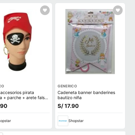
CO
GENERICO
 accesorios pirata
Cadeneta banner banderines
a + parche + arete falso
bautizo niña
 Halloween
.90
S/ 17.90
opstar
Shopstar