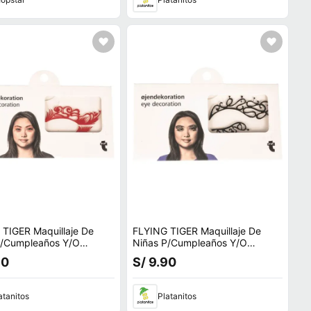
TIGER Maquillaje De
FLYING TIGER Maquillaje De
Niñas P/Cumpleaños Y/O
een 2001608-F
Halloween 2001608-A
90
S/ 9.90
atanitos
Platanitos