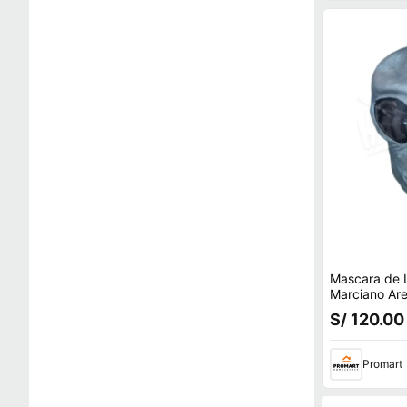
Mascara de L
Marciano Area 51 H
Fest
S/ 120.00
Promart