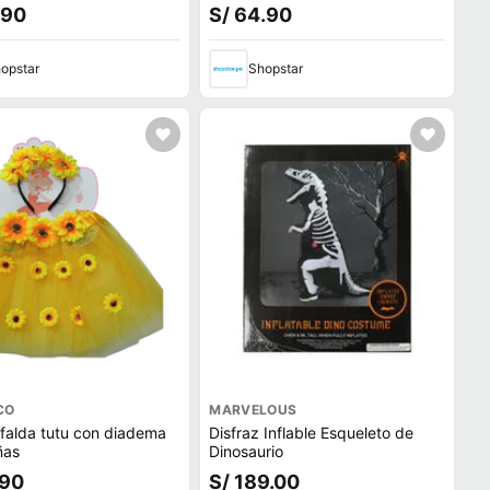
een
.90
S/ 64.90
opstar
Shopstar
CO
MARVELOUS
 falda tutu con diadema
Disfraz Inflable Esqueleto de
ñas
Dinosaurio
.90
S/ 189.00