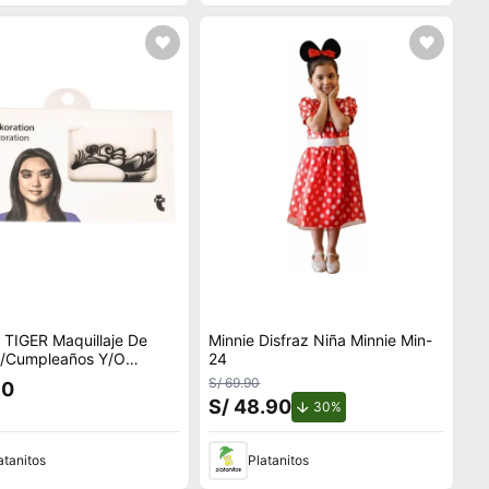
TIGER Maquillaje De
Minnie Disfraz Niña Minnie Min-
24
een 2001608-F
S/ 69.90
90
S/ 48.90
de descuento.
30%
atanitos
Platanitos