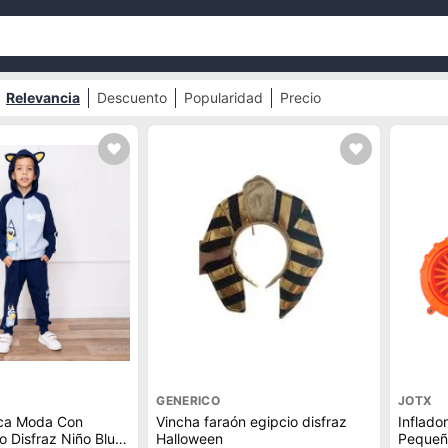
Relevancia
Descuento
Popularidad
Precio
GENERICO
JOTX
ca Moda Con
Vincha faraón egipcio disfraz
Inflado
isfraz Niño Blu-
Halloween
Pequeño