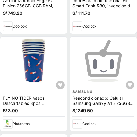
Celular Motorola Edge 50
Impresora multifuncional HP
Fusion 256GB, 8GB RAM,
Smart Tank 580, inyección de
cámara trasera 50MP y frontal
tinta, inalámbrica, Wi-Fi, con
S/ 749.20
S/ 111.70
32MP, 6.7"", verde azulado
tanques de tinta
(reempacado)
(reempacado)
Coolbox
Coolbox
SAMSUNG
FLYING TIGER Vasos
Reacondicionado: Celular
Descartables 8pcs
Samsung Galaxy A15 256GB,
P/Cumpleaños 3014013
8GB RAM, cámara trasera
S/ 3.00
S/ 249.50
50MP y frontal 13MP, 6.5"",
negro azulado
Platanitos
Coolbox