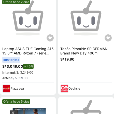
Mejor precio.
Oferta hace 2 días
Laptop ASUS TUF Gaming A15
Tazón Pirámide SPIDERMAN
15.6"" AMD Ryzen 7 (serie
Brand New Day 400ml
100) 8GB 512GB SSD
S/ 19.90
con tarjeta
RTX3050 FA506NCQ-
HN012W
S/ 3,049.00
de descuento.
45%
Internet:
S/ 3,249.00
Antes:
S/ 5,599.00
Plazavea
Oechsle
Mejor precio.
Oferta hace 5 días