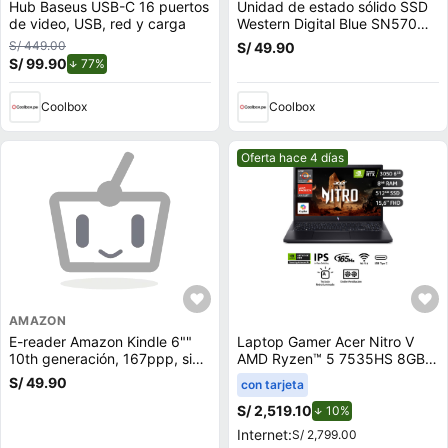
Hub Baseus USB-C 16 puertos
Unidad de estado sólido SSD
de video, USB, red y carga
Western Digital Blue SN570
500GB, M.2, NVMe, PCIe 3.0
S/ 449.00
S/ 49.90
S/ 99.90
de descuento.
77%
Coolbox
Coolbox
Mejor precio.
Oferta hace 4 días
AMAZON
E-reader Amazon Kindle 6""
Laptop Gamer Acer Nitro V
10th generación, 167ppp, sin
AMD Ryzen™ 5 7535HS 8GB
reflejos, 8GB, 512MB ram,
RAM 512GB SSD 15.6"" RTX
S/ 49.90
con tarjeta
negro
3050
S/ 2,519.10
de descuento.
10%
Internet:
S/ 2,799.00