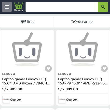
Filtros
Ordenar por
LENOVO
LENOVO
Laptop gamer Lenovo LOQ
Laptop gamer Lenovo LOQ
15.6"" AMD Ryzen 7 7840HS,
15ARP9 15.6"" AMD Ryzen 5-
512GB SSD, 16GB RAM, RTX
7235HS, 512GB SSD, 12GB
S/ 2,909.00
S/ 2,899.00
4050 6GB, Win11 Home, gris
RAM, GeForce RTX 3050,
Win11, gris
Coolbox
Coolbox