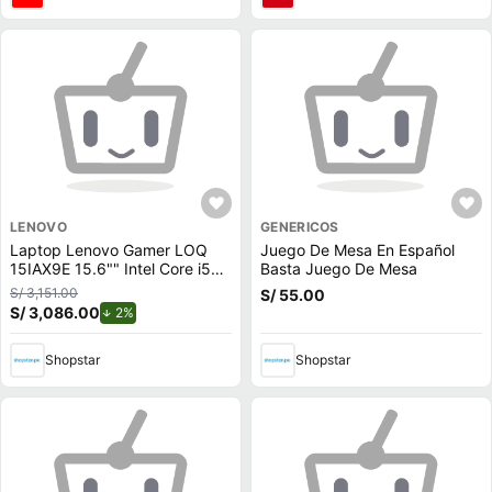
LENOVO
GENERICOS
Laptop Lenovo Gamer LOQ
Juego De Mesa En Español
15IAX9E 15.6"" Intel Core i5
Basta Juego De Mesa
512GB SSD 8GB NVIDIA
S/ 3,151.00
S/ 55.00
RTX2050
S/ 3,086.00
de descuento.
2%
Shopstar
Shopstar