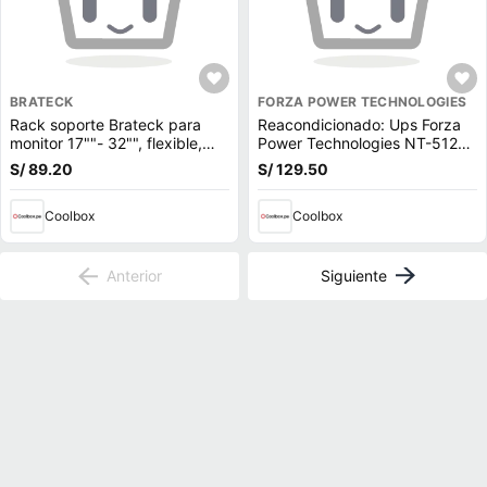
BRATECK
FORZA POWER TECHNOLOGIES
Rack soporte Brateck para
Reacondicionado: Ups Forza
monitor 17""- 32"", flexible,
Power Technologies NT-512U
negro (reempacado)
500VA 250W 6 Outputs
S/ 89.20
S/ 129.50
indicador led
Coolbox
Coolbox
Anterior
Siguiente