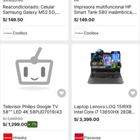
SAMSUNG
HP
Reacondicionado: Celular
Impresora multifuncional HP
Samsung Galaxy M52 5G,
Smart Tank 580 inalámbrica,
128GB, 6GB RAM, cámara
wifi, con tanques de tinta
S/ 149.50
S/ 149.00
trasera 64MP y frontal 32MP,
6.7"", Octa-core, negro
Coolbox
Coolbox
Televisor Philips Google TV
Laptop Lenovo LOQ 15IRX9
58"" LED 4K 58PUD7019/43
Intel Core i7 13650HX 28GB
RAM 512GB SSD 6GB RTX
S/ 1,399.00
S/ 3,399.00
3050 15.6 FHD
S/ 1,299.00
de descuento.
7%
83DV00FHLM28
Hiraoka
Plazavea