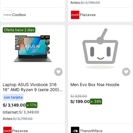
Antes:
S/ 2,799.00
Coolbox
Plazavea
Mejor precio.
Oferta hace 2 días
Laptop ASUS Vivobook S16
Men Evo Box Nse Hoodie
16'' AMD Ryzen 9 (serie 200)
16GB 512GB SSD M3607HA-
S/ 329.00
con tarjeta
RP082W
S/ 199.00
de descuento.
39%
S/ 3,149.00
de descuento.
17%
Internet:
S/ 3,349.00
Antes:
S/ 3,799.00
Plazavea
Thenorthface