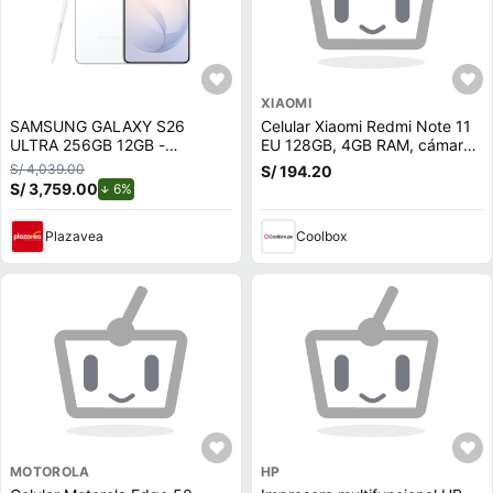
XIAOMI
SAMSUNG GALAXY S26
Celular Xiaomi Redmi Note 11
ULTRA 256GB 12GB -
EU 128GB, 4GB RAM, cámara
BLANCO
trasera 50MP y frontal 13MP,
S/ 4,039.00
S/ 194.20
6.43"", gris (reempacado)
S/ 3,759.00
de descuento.
6%
Plazavea
Coolbox
MOTOROLA
HP