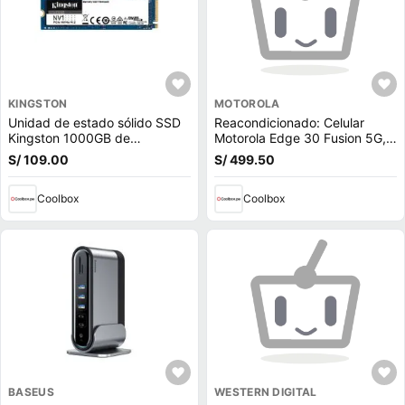
KINGSTON
MOTOROLA
Unidad de estado sólido SSD
Reacondicionado: Celular
Kingston 1000GB de
Motorola Edge 30 Fusion 5G,
capacidad, M.2, NVMe, PCIe
256GB, 12GB RAM, cámara
S/ 109.00
S/ 499.50
3.0
trasera 50MP y frontal 32MP,
6.55"", negro
Coolbox
Coolbox
BASEUS
WESTERN DIGITAL