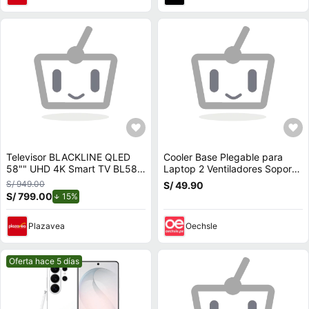
Televisor BLACKLINE QLED
Cooler Base Plegable para
58"" UHD 4K Smart TV BL58-
Laptop 2 Ventiladores Soporta
T8000QD
hasta 17
S/ 949.00
S/ 49.90
S/ 799.00
de descuento.
15%
Plazavea
Oechsle
Mejor precio.
Oferta hace 5 días