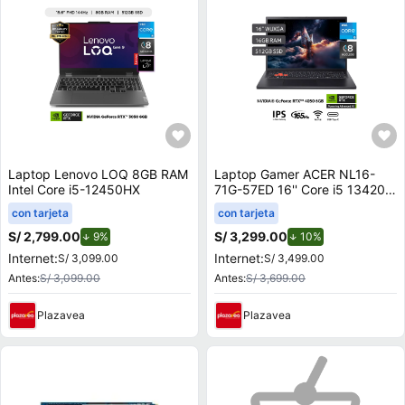
Laptop Lenovo LOQ 8GB RAM
Laptop Gamer ACER NL16-
Intel Core i5-12450HX
71G-57ED 16'' Core i5 13420H
16GB 512GB SSD RTX 4050
con tarjeta
con tarjeta
6GB
S/ 2,799.00
de descuento.
S/ 3,299.00
de descuento.
9%
10%
Internet:
Internet:
S/ 3,099.00
S/ 3,499.00
Antes:
S/ 3,099.00
Antes:
S/ 3,699.00
Plazavea
Plazavea