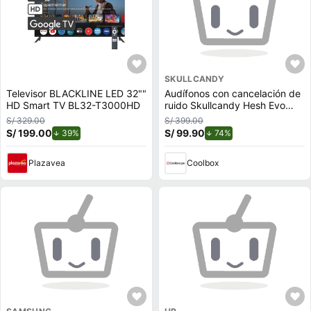
SKULLCANDY
Televisor BLACKLINE LED 32""
Audífonos con cancelación de
HD Smart TV BL32-T3000HD
ruido Skullcandy Hesh Evo
micrófono incorporado, máx.
S/ 329.00
S/ 399.00
22 horas, control de música y
S/ 199.00
de descuento.
S/ 99.90
de descuento.
39%
74%
llamadas, negro
Plazavea
Coolbox