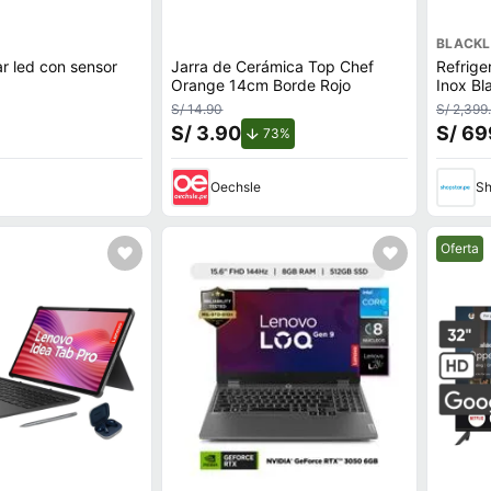
BLACKL
r led con sensor
Jarra de Cerámica Top Chef
Refrige
Orange 14cm Borde Rojo
Inox Bl
S/ 14.90
S/ 2,399
S/ 3.90
S/ 69
de descuento.
73%
Oechsle
Sh
Mejor pr
Oferta