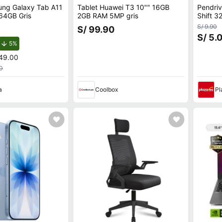
ung Galaxy Tab A11
Tablet Huawei T3 10"" 16GB
Pendri
64GB Gris
2GB RAM 5MP gris
Shift 3
S/ 9.90
S/ 99.90
S/ 5.
de descuento.
5%
49.00
0
a
Coolbox
Pl