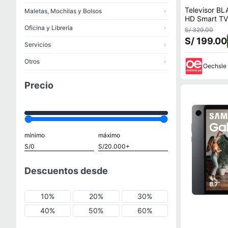
Televisor B
Maletas, Mochilas y Bolsos
›
HD Smart T
Oficina y Librería
›
S/ 329.00
S/ 199.00
Servicios
›
Otros
›
Oechsle
Precio
mínimo
máximo
Descuentos desde
10%
20%
30%
40%
50%
60%