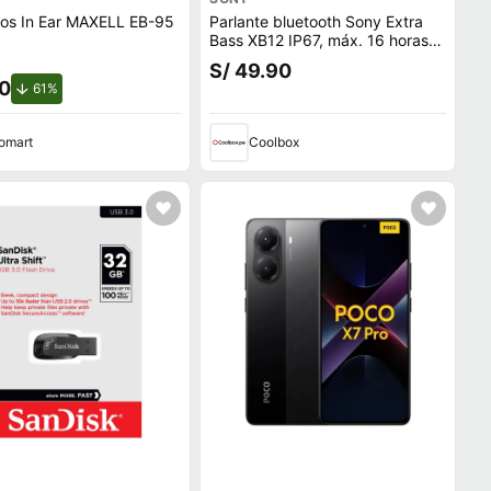
nos In Ear MAXELL EB-95
Parlante bluetooth Sony Extra
Bass XB12 IP67, máx. 16 horas,
azul
S/ 49.90
90
de descuento.
61%
omart
Coolbox
ecio.