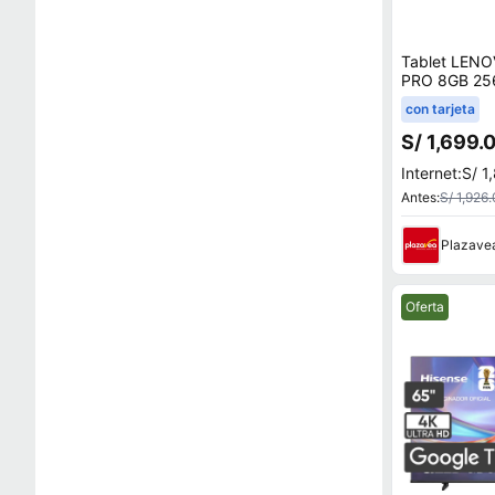
Tablet LENO
PRO 8GB 25
con tarjeta
S/ 1,699.
Internet:
S/ 1
Antes:
S/ 1,926
Plazave
Mejor precio.
Oferta