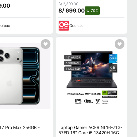
VMe, PCIe 3.0
S/ 2,399.00
9.00
S/ 699.00
de descuento.
70%
olbox
Oechsle
 17 Pro Max 256GB -
Laptop Gamer ACER NL16-71G-
57ED 16'' Core i5 13420H 16GB