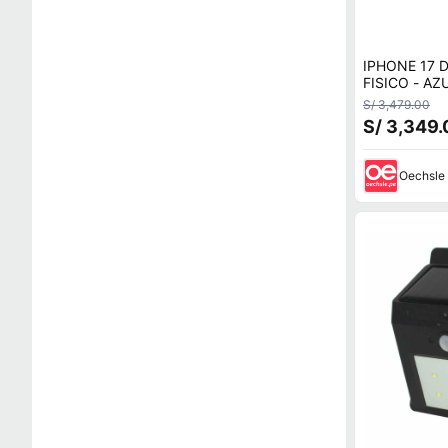
IPHONE 17 
FISICO - AZ
S/ 3,479.00
S/ 3,349.
Oechsle