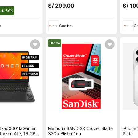
principal 8MP y frontal 5MP,
M.2, N
S/ 299.00
S/ 10
Octa-Core, 7040 mAh, negro
de descuento.
39%
a
Coolbox
Co
Mejor precio.
Oferta
16-ap0001laGamer
Memoria SANDISK Cruzer Blade
iPhone
yzen AI 7, 16 GB
32Gb Blíster 1un
Plata