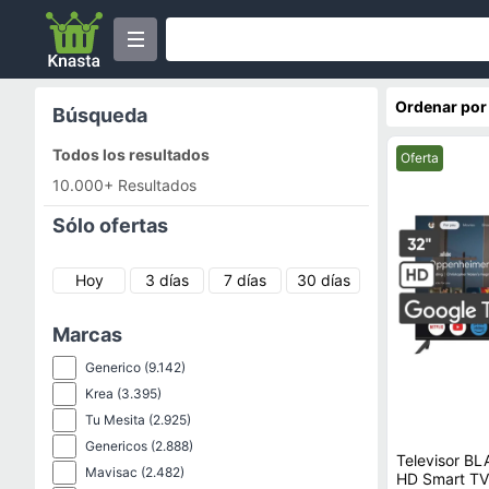
Ordenar por
Búsqueda
Todos los resultados
Mejor precio.
Oferta
10.000+ Resultados
Sólo ofertas
Hoy
3 días
7 días
30 días
Marcas
Generico
(9.142)
Krea
(3.395)
Tu Mesita
(2.925)
Genericos
(2.888)
Televisor B
Mavisac
(2.482)
HD Smart T