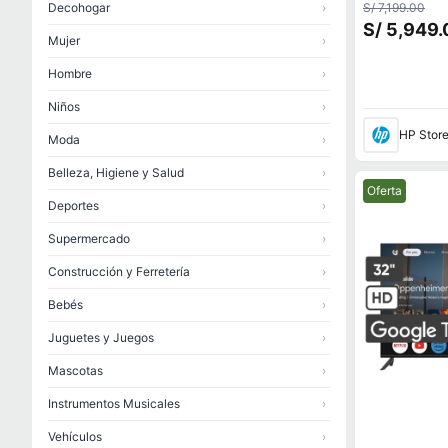
RAM, NVIDIA
Decohogar
›
S/ 7,199.00
5050, 1 TB S
S/ 5,949.
Hz, Windows
Mujer
›
Hombre
›
Niños
›
HP Stor
Moda
›
Belleza, Higiene y Salud
›
Mejor precio.
Oferta
Deportes
›
Supermercado
›
Construcción y Ferretería
›
Bebés
›
Juguetes y Juegos
›
Mascotas
›
Instrumentos Musicales
›
Vehículos
›