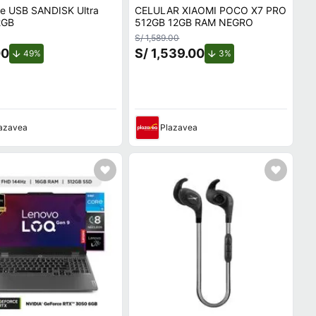
ve USB SANDISK Ultra
CELULAR XIAOMI POCO X7 PRO
2GB
512GB 12GB RAM NEGRO
S/ 1,589.00
00
S/ 1,539.00
de descuento.
de descuento.
49%
3%
azavea
Plazavea