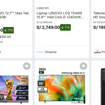
LENOVO
VO 12.7"" Idea Tab
Laptop LENOVO LOQ 15IAX9
Televi
6GB
15.6"" Intel Core i5 12450HX
HD Sma
8GB 512GB SSD
S/ 3,099.00
S/ 329.0
S/ 2,749.00
S/ 19
de descuento.
11%
00
de descuento.
11%
,899.00
.00
a
Shopstar
Pr