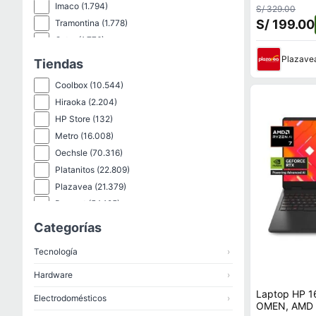
Imaco
(1.794)
S/ 329.00
S/ 199.00
Tramontina
(1.778)
Oster
(1.776)
Genérico
(1.769)
Plazave
Tiendas
Bit4Id
(1.528)
Coolbox
(10.544)
Sm
(1.437)
Hiraoka
(2.204)
Truper
(1.420)
HP Store
(132)
Orange
(1.360)
Metro
(16.008)
Paraiso
(1.321)
Oechsle
(70.316)
Tuhome
(1.314)
Platanitos
(22.809)
Pokemon
(1.215)
Plazavea
(21.379)
New Athletic
(1.168)
Promart
(54.195)
Artesco
(1.031)
Reebok
(333)
Categorías
Samsung
(972)
Samsung
(323)
Hikvision
(941)
Tecnología
›
Shopstar
(115.040)
Thenorthface
(149)
Hardware
›
Wong
(19.861)
Laptop HP 
Electrodomésticos
›
OMEN, AMD R