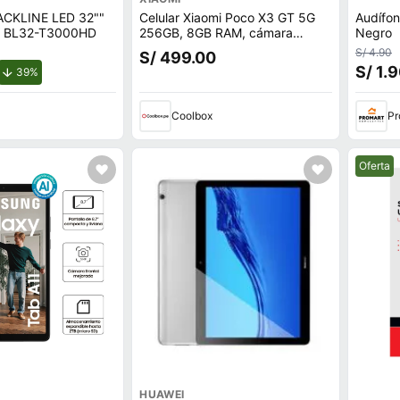
LACKLINE LED 32""
Celular Xiaomi Poco X3 GT 5G
Audífo
V BL32-T3000HD
256GB, 8GB RAM, cámara
Negro
trasera 64MP y frontal 16MP,
S/ 4.90
S/ 499.00
6.6"", negro
S/ 1.
de descuento.
39%
Coolbox
Pr
Mejor pr
Oferta
HUAWEI