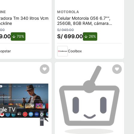
INE
MOTOROLA
radora Tm 340 litros Vcm
Celular Motorola G56 6.7"",
ackline
256GB, 8GB RAM, cámara
trasera 50MP y frontal 32MP,
.00
S/ 949.00
azul marino
9.00
S/ 699.00
de descuento.
de descuento.
70%
26%
opstar
Coolbox
ecio.