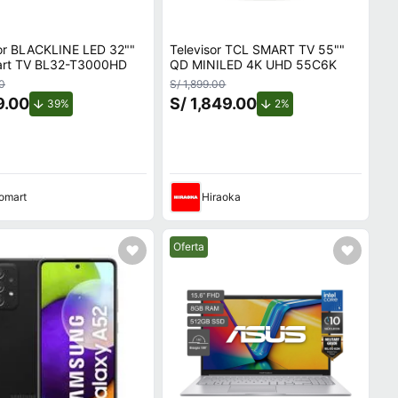
sor BLACKLINE LED 32""
Televisor TCL SMART TV 55""
rt TV BL32-T3000HD
QD MINILED 4K UHD 55C6K
0
S/ 1,899.00
9.00
S/ 1,849.00
de descuento.
de descuento.
39%
2%
omart
Hiraoka
Mejor precio.
Oferta