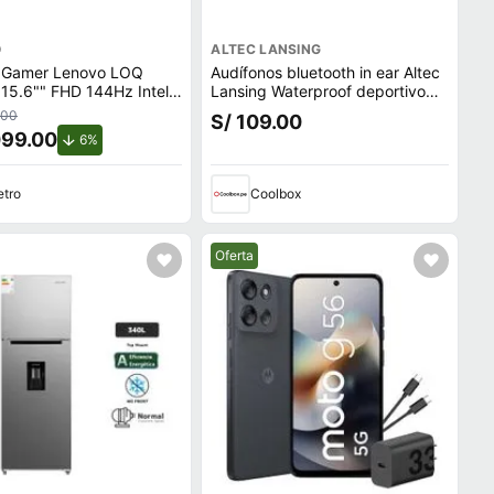
O
ALTEC LANSING
 Gamer Lenovo LOQ
Audífonos bluetooth in ear Altec
15.6"" FHD 144Hz Intel
Lansing Waterproof deportivo
5-12450HX 512GB SSD
IPX6, micrófono incorporado,
.00
S/ 109.00
TX 3050 6GB
máx. 6 horas, control volumen,
099.00
de descuento.
6%
negro
tro
Coolbox
ecio.
Mejor precio.
Oferta