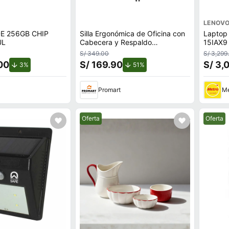
LENOV
DE 256GB CHIP
Silla Ergonómica de Oficina con
Laptop
UL
Cabecera y Respaldo
15IAX9 
Regulables
Core i
S/ 349.00
S/ 3,299
16GB R
00
S/ 169.90
S/ 3,
de descuento.
de descuento.
3%
51%
Promart
Me
Mejor precio.
Mejor pr
Oferta
Oferta