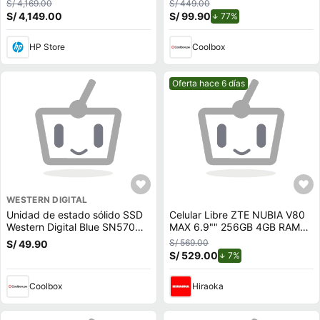
S/ 4,169.00
S/ 449.00
512 GB SSD, A24Z2LT
S/ 4,149.00
S/ 99.90
de descuento.
77%
HP Store
Coolbox
Mejor precio.
Oferta hace 6 días
WESTERN DIGITAL
Unidad de estado sólido SSD
Celular Libre ZTE NUBIA V80
Western Digital Blue SN570
MAX 6.9"" 256GB 4GB RAM
500GB, M.2, NVMe, PCIe 3.0
STELLAR SILVER
S/ 569.00
S/ 49.90
S/ 529.00
de descuento.
7%
Coolbox
Hiraoka