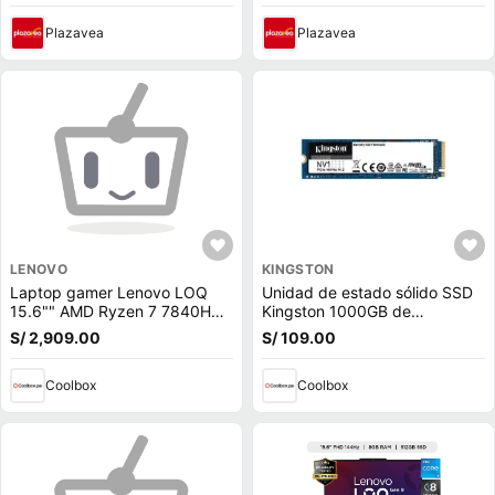
Plazavea
Plazavea
LENOVO
KINGSTON
Laptop gamer Lenovo LOQ
Unidad de estado sólido SSD
15.6"" AMD Ryzen 7 7840HS,
Kingston 1000GB de
512GB SSD, 16GB RAM, RTX
capacidad, M.2, NVMe, PCIe
S/ 2,909.00
S/ 109.00
4050 6GB, Win11 Home, gris
3.0
Coolbox
Coolbox