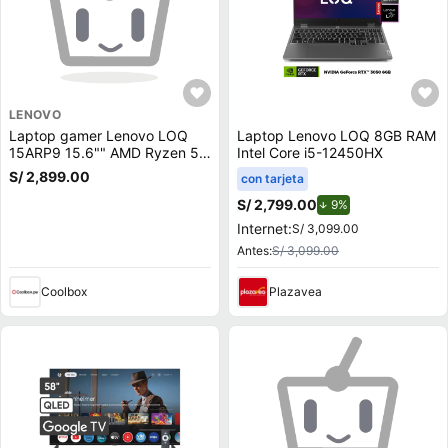
LENOVO
Laptop gamer Lenovo LOQ
Laptop Lenovo LOQ 8GB RAM
15ARP9 15.6"" AMD Ryzen 5-
Intel Core i5-12450HX
7235HS, 512GB SSD, 12GB
S/ 2,899.00
con tarjeta
RAM, GeForce RTX 3050,
Win11, gris
S/ 2,799.00
de descuento.
9%
Internet:
S/ 3,099.00
Antes:
S/ 3,099.00
Coolbox
Plazavea