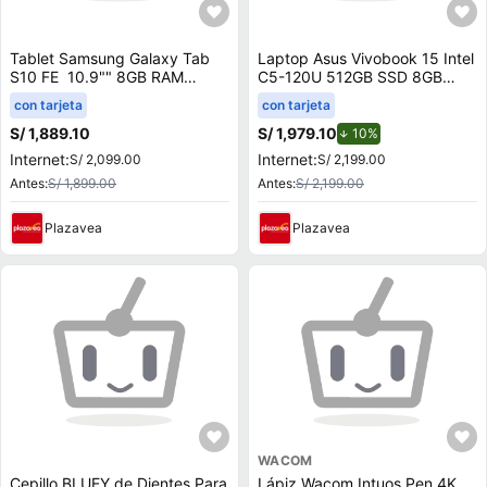
Tablet Samsung Galaxy Tab
Laptop Asus Vivobook 15 Intel
S10 FE 10.9"" 8GB RAM
C5-120U 512GB SSD 8GB
128GB Gris
RAM 15.6"" Mochila + Mouse
con tarjeta
con tarjeta
X1504VA-BQ4454W
S/ 1,889.10
S/ 1,979.10
de descuento.
10%
Internet:
Internet:
S/ 2,099.00
S/ 2,199.00
Antes:
S/ 1,899.00
Antes:
S/ 2,199.00
Plazavea
Plazavea
WACOM
Cepillo BLUEY de Dientes Para
Lápiz Wacom Intuos Pen 4K,