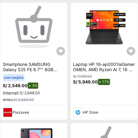
Smartphone SAMSUNG
Laptop HP 16-ap0001laGamer
Galaxy S25 FE 6.7"" 8GB
OMEN, AMD Ryzen AI 7, 16 GB
128GB 50.0 MP + 12.0 MP +
RAM, NVIDIA GeForce RTX
S/ 7,199.00
con tarjeta
8.0 MP Negro
5050, 1 TB SSD, 16"" 2K 144
S/ 5,949.00
de descuento.
17%
Hz, Windows 11 Home
S/ 2,549.00
de descuento.
3%
Internet:
S/ 2,648.00
Antes:
S/ 2,648.00
Plazavea
HP Store