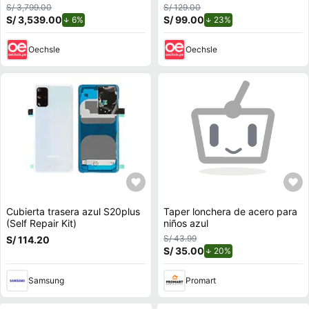
S/ 3,799.00
S/ 129.00
S/ 3,539.00
de descuento.
S/ 99.00
de descuento.
6%
23%
Oechsle
Oechsle
Cubierta trasera azul S20plus
Taper lonchera de acero para
(Self Repair Kit)
niños azul
S/ 43.99
S/ 114.20
S/ 35.00
de descuento.
20%
Samsung
Promart