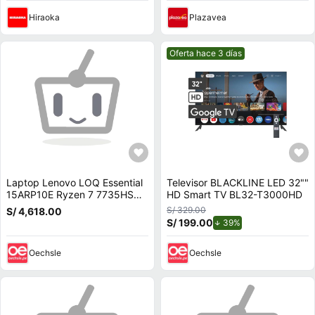
Hiraoka
Plazavea
Mejor precio.
Oferta hace 3 días
Laptop Lenovo LOQ Essential
Televisor BLACKLINE LED 32""
15ARP10E Ryzen 7 7735HS
HD Smart TV BL32-T3000HD
16GB RAM 512GB SSD RTX
S/ 329.00
S/ 4,618.00
4050 15.6 83S00000US
S/ 199.00
de descuento.
39%
Oechsle
Oechsle