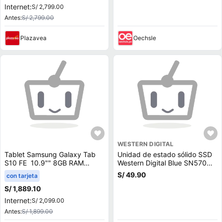
Internet:
S/ 2,799.00
Antes:
S/ 2,799.00
Plazavea
Oechsle
WESTERN DIGITAL
Tablet Samsung Galaxy Tab
Unidad de estado sólido SSD
S10 FE 10.9"" 8GB RAM
Western Digital Blue SN570
128GB Gris
500GB, M.2, NVMe, PCIe 3.0
S/ 49.90
con tarjeta
S/ 1,889.10
Internet:
S/ 2,099.00
Antes:
S/ 1,899.00