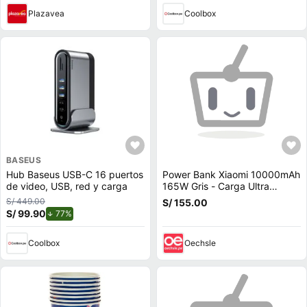
Plazavea
Coolbox
BASEUS
Hub Baseus USB-C 16 puertos
Power Bank Xiaomi 10000mAh
de video, USB, red y carga
165W Gris - Carga Ultra
Rápida y con cable integrado
S/ 449.00
S/ 155.00
S/ 99.90
de descuento.
77%
Coolbox
Oechsle