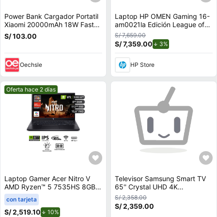
Power Bank Cargador Portatil
Laptop HP OMEN Gaming 16-
Xiaomi 20000mAh 18W Fast
am0021la Edición League of
Charger
Legends, Intel Core i7, 16 GB
S/ 7,659.00
S/ 103.00
RAM, GPU NVIDIA GeForce
S/ 7,359.00
de descuento.
3%
RTX™ 5060 , 1 TB SSD, 16"" a
240 Hz, Windows 11 Home
Oechsle
HP Store
con teclado en Inglés
Mejor precio.
Oferta hace 2 días
Laptop Gamer Acer Nitro V
Televisor Samsung Smart TV
AMD Ryzen™ 5 7535HS 8GB
65'' Crystal UHD 4K
RAM 512GB SSD 15.6"" RTX
UN65U8000FGXPE - RACK
S/ 2,358.00
con tarjeta
3050
GIRATORIO
S/ 2,359.00
S/ 2,519.10
de descuento.
10%