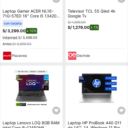
Laptop Gamer ACER NL16-
Televisor TCL 55 Qled 4k
71G-57ED 16'' Core i5 13420H
Google Tv
16GB 512GB SSD RTX 4050
S/ 1,299.00
con tarjeta
6GB
S/ 1,279.00
de descuento.
1%
S/ 3,299.00
de descuento.
10%
Internet:
S/ 3,499.00
Antes:
S/ 3,699.00
Plazavea
Oechsle
Laptop Lenovo LOQ 8GB RAM
Laptop HP ProBook 440 G11
Intel Core i5-12450HX
de 14"", 14, Windows 11 Pro,