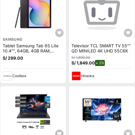
SAMSUNG
Tablet Samsung Tab 6S Lite
Televisor TCL SMART TV 55""
10.4"", 64GB, 4GB RAM,
QD MINILED 4K UHD 55C6K
cámara principal 8MP y frontal
S/ 1,899.00
S/ 299.00
5MP, Octa-Core, 7040 mAh,
S/ 1,849.00
de descuento.
2%
negro
Coolbox
Hiraoka