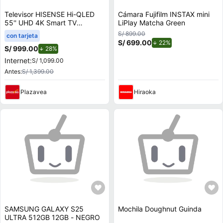
Televisor HISENSE Hi-QLED
Cámara Fujifilm INSTAX mini
55'' UHD 4K Smart TV
LiPlay Matcha Green
55QD68SG
S/ 899.00
con tarjeta
S/ 699.00
de descuento.
22%
S/ 999.00
de descuento.
28%
Internet:
S/ 1,099.00
Antes:
S/ 1,399.00
Plazavea
Hiraoka
SAMSUNG GALAXY S25
Mochila Doughnut Guinda
ULTRA 512GB 12GB - NEGRO