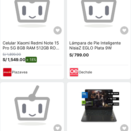
Celular Xiaomi Redmi Note 15
Lámpara de Pie Inteligente
Pro 5G 8GB RAM 512GB ROM
NisiaZ EGLO Plata 9W
Titanio - 6580mAh
S/ 1,899.00
S/ 799.00
S/ 1,549.00
de descuento.
18%
Plazavea
Oechsle