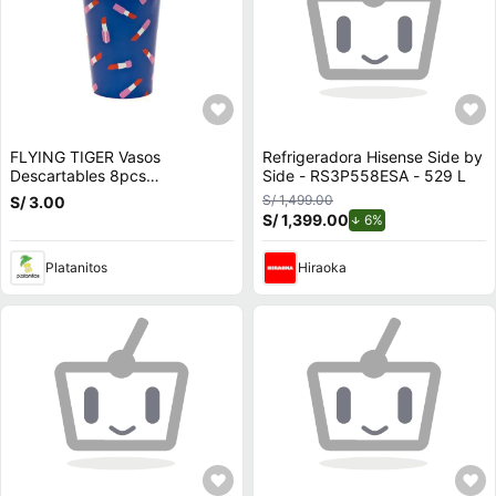
FLYING TIGER Vasos
Refrigeradora Hisense Side by
Descartables 8pcs
Side - RS3P558ESA - 529 L
P/Cumpleaños 3014013
S/ 1,499.00
S/ 3.00
S/ 1,399.00
de descuento.
6%
Platanitos
Hiraoka