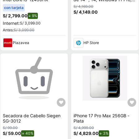
Intel Core Ultra 5, 16 GB RAM,
S/ 4,169.00
con tarjeta
512 GB SSD, A24Z2LT
S/ 4,149.00
S/ 2,799.00
de descuento.
9%
Internet:
S/ 3,099.00
Antes:
S/ 3,099.00
Plazavea
HP Store
Secadora de Cabello Siegen
iPhone 17 Pro Max 256GB -
SG-3012
Plata
S/ 99.00
S/ 4,999.00
S/ 59.00
de descuento.
S/ 4,829.00
de descuento.
40%
3%