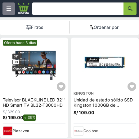
Filtros
Ordenar por
Mejor precio.
Oferta hace 3 días
KINGSTON
Televisor BLACKLINE LED 32""
Unidad de estado sólido SSD
HD Smart TV BL32-T3000HD
Kingston 1000GB de
capacidad, M.2, NVMe, PCIe
S/ 329.00
S/ 109.00
3.0
S/ 199.00
de descuento.
39%
Plazavea
Coolbox