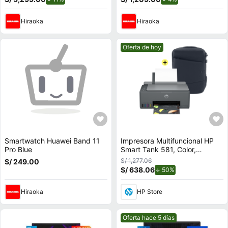
Hiraoka
Hiraoka
Mejor precio.
Oferta de hoy
Smartwatch Huawei Band 11
Impresora Multifuncional HP
Pro Blue
Smart Tank 581, Color,
Impresión, Copia, Escaneado,
S/ 1,277.06
S/ 249.00
Conexión inalámbrica +
S/ 638.06
de descuento.
50%
Mochila HP para laptop
Creator de 16,1"", Azul oscuro
Hiraoka
HP Store
Mejor precio.
Oferta hace 5 días