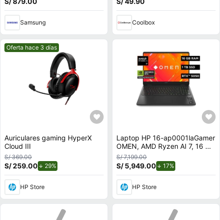
S/ 879.00
S/ 49.90
negro
Samsung
Coolbox
Mejor precio.
Oferta hace 3 días
Auriculares gaming HyperX
Laptop HP 16-ap0001laGamer
Cloud III
OMEN, AMD Ryzen AI 7, 16 GB
RAM, NVIDIA GeForce RTX
S/ 369.00
S/ 7,199.00
5050, 1 TB SSD, 16"" 2K 144
S/ 259.00
de descuento.
S/ 5,949.00
de descuento.
29%
17%
Hz, Windows 11 Home
HP Store
HP Store