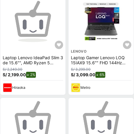
LENOVO
Laptop Lenovo IdeaPad Slim 3
Laptop Gamer Lenovo LOQ
de 15.6"", AMD Ryzen 5
15IAX9 15.6"" FHD 144Hz
7520U, 16GB RAM, disco
Intel Core i5-12450HX 512GB
S/ 2,249.00
S/ 3,299.00
sólido de 512GB, modelo
SSD 16GB RTX 3050 6GB
S/ 2,199.00
de descuento.
S/ 3,099.00
de descuento.
2%
6%
82XQ00LYLM + Maletín
Hiraoka
Metro