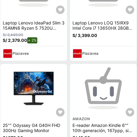
Laptop Lenovo IdeaPad Slim 3
Laptop Lenovo LOQ 15IRX9
15AMN8 Ryzen 5 7520U
Intel Core i7 13650HX 28GB
2.8HZ 16Gb Ram 512Gb SSD
RAM 512GB SSD 6GB RTX
S/ 2,449.00
S/ 3,399.00
15.6 Wind-82XQ00N6LM
3050 15.6 FHD
S/ 2,379.00
de descuento.
2%
83DV00FHLM28
Plazavea
Plazavea
AMAZON
25"" Odyssey G4 G40H FHD
E-reader Amazon Kindle 6""
300Hz Gaming Monitor
10th generación, 167ppp, sin
reflejos, 8GB, 512MB ram,