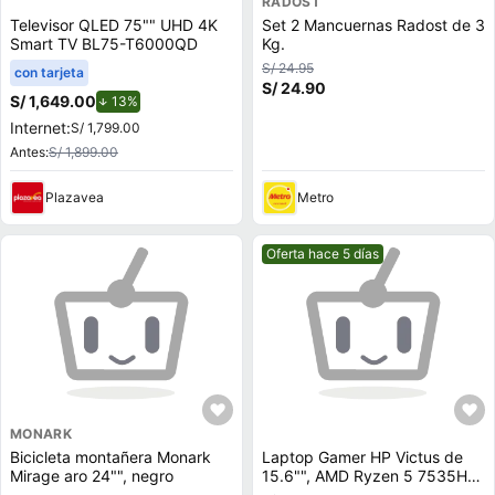
RADOST
Televisor QLED 75"" UHD 4K
Set 2 Mancuernas Radost de 3
Smart TV BL75-T6000QD
Kg.
S/ 24.95
con tarjeta
S/ 24.90
S/ 1,649.00
de descuento.
13%
Internet:
S/ 1,799.00
Antes:
S/ 1,899.00
Plazavea
Metro
Mejor precio.
Oferta hace 5 días
MONARK
Bicicleta montañera Monark
Laptop Gamer HP Victus de
Mirage aro 24"", negro
15.6"", AMD Ryzen 5 7535HS,
NVIDIA GeForce RTX 3050,