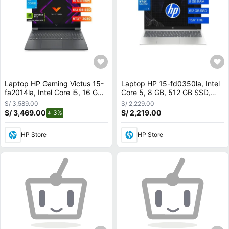
Laptop HP Gaming Victus 15-
Laptop HP 15-fd0350la, Intel
fa2014la, Intel Core i5, 16 GB
Core 5, 8 GB, 512 GB SSD,
RAM, NVIDIA GeForce RTX
15.6, FHD Windows 11 Home
S/ 3,589.00
S/ 2,229.00
3050, 512 GB SSD, 15.6""
S/ 3,469.00
de descuento.
S/ 2,219.00
3%
FHD 144 Hz, Windows 11
Home
HP Store
HP Store