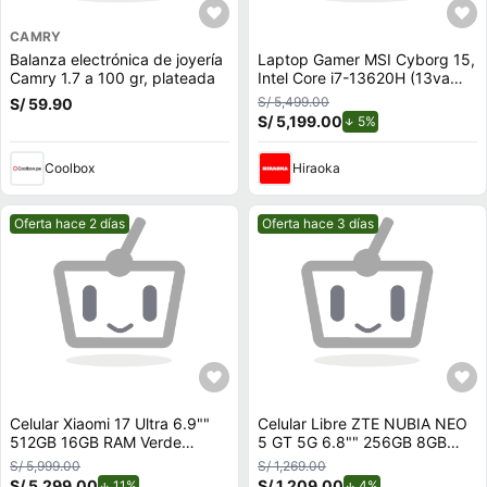
CAMRY
Balanza electrónica de joyería
Laptop Gamer MSI Cyborg 15,
Camry 1.7 a 100 gr, plateada
Intel Core i7-13620H (13va
Gen), NVIDIA GeForce RTX
S/ 5,499.00
S/ 59.90
5060, 16GB RAM, disco sólido
S/ 5,199.00
de descuento.
5%
de 512GB, modelo B13WEKG
Coolbox
Hiraoka
Mejor precio.
Mejor precio.
Oferta hace 2 días
Oferta hace 3 días
Celular Xiaomi 17 Ultra 6.9""
Celular Libre ZTE NUBIA NEO
512GB 16GB RAM Verde
5 GT 5G 6.8"" 256GB 8GB
Estelar
RAM Negro
S/ 5,999.00
S/ 1,269.00
S/ 5,299.00
de descuento.
S/ 1,209.00
de descuento.
11%
4%