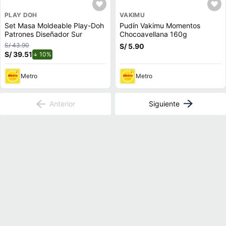
PLAY DOH
VAKIMU
Set Masa Moldeable Play-Doh
Pudín Vakimu Momentos
Patrones Diseñador Sur
Chocoavellana 160g
S/ 43.90
S/ 5.90
S/ 39.51
de descuento.
10%
Metro
Metro
Anterior
Siguiente