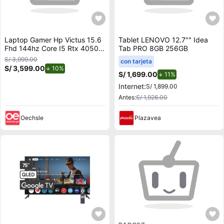
Laptop Gamer Hp Victus 15.6
Tablet LENOVO 12.7"" Idea
Fhd 144hz Core I5 Rtx 4050
Tab PRO 8GB 256GB
16gb
S/ 3,999.00
con tarjeta
S/ 3,599.00
de descuento.
10%
S/ 1,699.00
de descuento.
11%
Internet:
S/ 1,899.00
Antes:
S/ 1,926.00
Oechsle
Plazavea