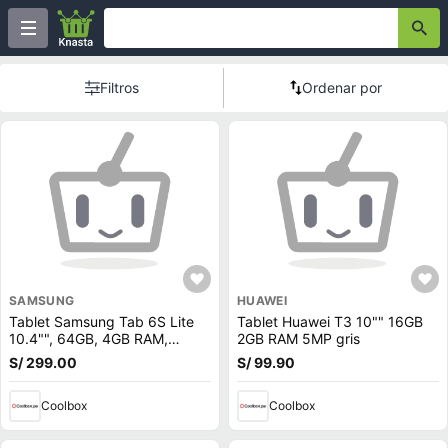
Filtros
Ordenar por
SAMSUNG
HUAWEI
Tablet Samsung Tab 6S Lite
Tablet Huawei T3 10"" 16GB
10.4"", 64GB, 4GB RAM,
2GB RAM 5MP gris
cámara principal 8MP y frontal
S/ 299.00
S/ 99.90
5MP, Octa-Core, 7040 mAh,
negro
Coolbox
Coolbox