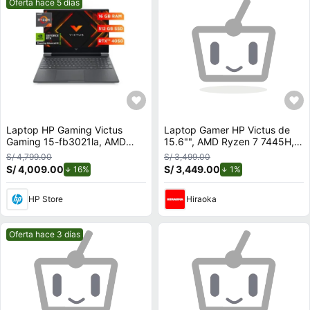
Mejor precio.
Oferta hace 5 días
Laptop HP Gaming Victus
Laptop Gamer HP Victus de
Gaming 15-fb3021la, AMD
15.6"", AMD Ryzen 7 7445H,
Ryzen 7, 16 GB GPU NVIDIA®
NVIDIA GeForce RTX 3050,
S/ 4,799.00
S/ 3,499.00
GeForce RTX™ 4050, 512 GB
16GB RAM, disco sólido de
S/ 4,009.00
de descuento.
S/ 3,449.00
de descuento.
16%
1%
SSD, 15.6, FHD Windows 11
512GB, modelo 15-fb3020la
Home
HP Store
Hiraoka
Mejor precio.
Oferta hace 3 días