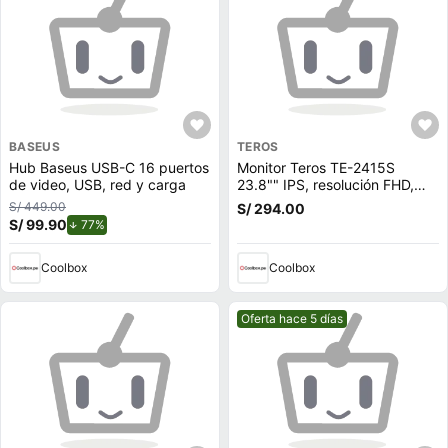
BASEUS
TEROS
Hub Baseus USB-C 16 puertos
Monitor Teros TE-2415S
de video, USB, red y carga
23.8"" IPS, resolución FHD,
120Hz, tiempo de respuesta
S/ 449.00
S/ 294.00
de 1ms, conectividad HDMI y
S/ 99.90
de descuento.
77%
VGA
Coolbox
Coolbox
Mejor precio.
Oferta hace 5 días