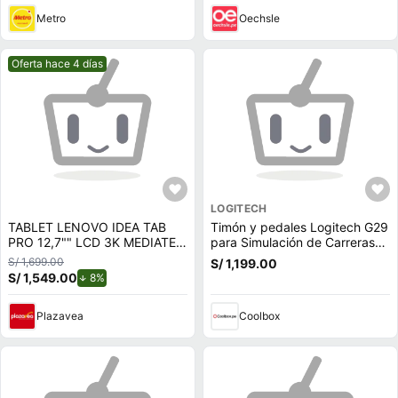
Metro
Oechsle
Mejor precio.
Oferta hace 4 días
LOGITECH
TABLET LENOVO IDEA TAB
Timón y pedales Logitech G29
PRO 12,7"" LCD 3K MEDIATEK
para Simulación de Carreras
DIMENSITY 8300 8GB RAM
PS5/PS4/PC, volante de cuero
S/ 1,699.00
S/ 1,199.00
128GB INCLUYE LÁPIZ Y
y Force Feedback
S/ 1,549.00
de descuento.
8%
FUNDA
Plazavea
Coolbox