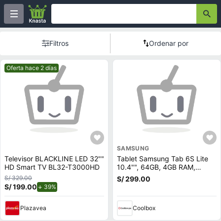
Filtros
Ordenar por
Mejor precio.
Oferta hace 2 días
SAMSUNG
Televisor BLACKLINE LED 32""
Tablet Samsung Tab 6S Lite
HD Smart TV BL32-T3000HD
10.4"", 64GB, 4GB RAM,
cámara principal 8MP y frontal
S/ 329.00
S/ 299.00
5MP, Octa-Core, 7040 mAh,
S/ 199.00
de descuento.
39%
negro
Plazavea
Coolbox