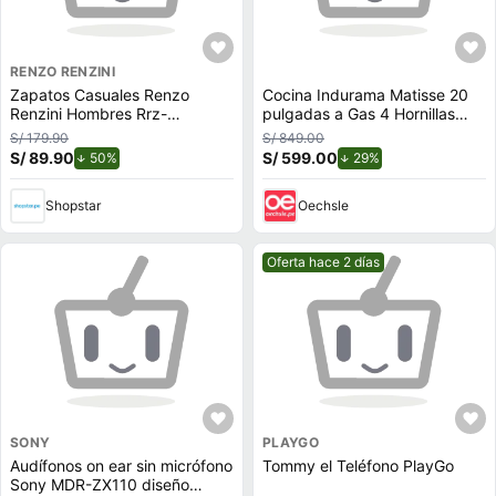
RENZO RENZINI
Zapatos Casuales Renzo
Cocina Indurama Matisse 20
Renzini Hombres Rrz-
pulgadas a Gas 4 Hornillas
De00002
Acabado Croma
S/ 179.90
S/ 849.00
S/ 89.90
de descuento.
S/ 599.00
de descuento.
50%
29%
Shopstar
Oechsle
Mejor precio.
Oferta hace 2 días
SONY
PLAYGO
Audífonos on ear sin micrófono
Tommy el Teléfono PlayGo
Sony MDR-ZX110 diseño