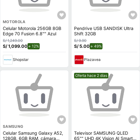
MOTOROLA
Celular Motorola 256GB 8GB
Pendrive USB SANDISK Ultra
Edge 70 Fusion 6.8"" Azul
Shift 32GB
S/ 1,249.00
S/ 9.90
S/ 1,099.00
de descuento.
S/ 5.00
de descuento.
12%
49%
Shopstar
Plazavea
Mejor precio.
Oferta hace 2 días
SAMSUNG
Celular Samsung Galaxy A52,
Televisor SAMSUNG QLED
128GB, 6GB RAM, cámara
65"" UHD 4K Vision AI Smart