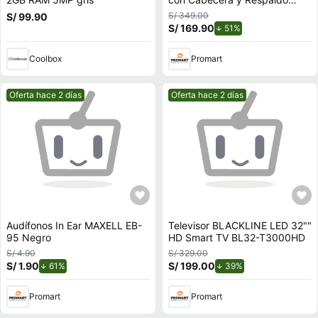
Regulables
S/ 349.00
S/ 99.90
S/ 169.90
de descuento.
51%
Coolbox
Promart
Mejor precio.
Mejor precio.
Oferta hace 2 días
Oferta hace 2 días
Audífonos In Ear MAXELL EB-
Televisor BLACKLINE LED 32""
95 Negro
HD Smart TV BL32-T3000HD
S/ 4.90
S/ 329.00
S/ 1.90
de descuento.
S/ 199.00
de descuento.
61%
39%
Promart
Promart