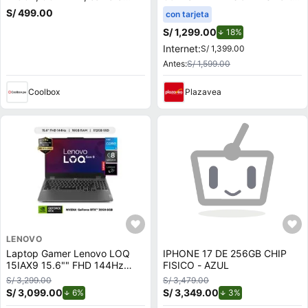
trasera 64MP y frontal 32MP,
TV QN65Q7FAAGXPE
S/ 499.00
con tarjeta
6.5"", Snapdragon, negro
S/ 1,299.00
de descuento.
18%
Internet:
S/ 1,399.00
Antes:
S/ 1,599.00
Coolbox
Plazavea
LENOVO
Laptop Gamer Lenovo LOQ
IPHONE 17 DE 256GB CHIP
15IAX9 15.6"" FHD 144Hz
FISICO - AZUL
Intel Core i5-12450HX 512GB
S/ 3,299.00
S/ 3,479.00
SSD 16GB RTX 3050 6GB
S/ 3,099.00
de descuento.
S/ 3,349.00
de descuento.
6%
3%