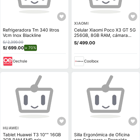
XIAOMI
Refrigeradora Tm 340 litros
Celular Xiaomi Poco X3 GT 5G
Vcm Inox Blackline
256GB, 8GB RAM, cámara
trasera 64MP y frontal 16MP,
S/ 2,399.00
S/ 499.00
6.6"", negro
S/ 699.00
de descuento.
70%
Oechsle
Coolbox
HUAWEI
Tablet Huawei T3 10"" 16GB
Silla Ergonómica de Oficina
2GB RAM 5MP gris
con Cabecera y Respaldo