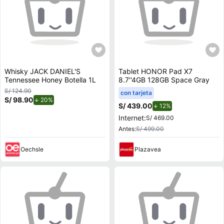
Whisky JACK DANIEL'S
Tablet HONOR Pad X7
Tennessee Honey Botella 1L
8.7''4GB 128GB Space Gray
S/ 124.90
con tarjeta
S/ 98.90
de descuento.
20%
S/ 439.00
de descuento.
12%
Internet:
S/ 469.00
Antes:
S/ 499.00
Oechsle
Plazavea