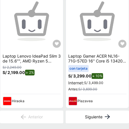
Laptop Lenovo IdeaPad Slim 3
Laptop Gamer ACER NL16-
de 15.6"", AMD Ryzen 5
71G-57ED 16'' Core i5 13420H
7520U, 16GB RAM, disco
16GB 512GB SSD RTX 4050
S/ 2,249.00
con tarjeta
sólido de 512GB, modelo
6GB
S/ 2,199.00
de descuento.
2%
82XQ00LYLM + Maletín
S/ 3,299.00
de descuento.
10%
Internet:
S/ 3,499.00
Antes:
S/ 3,699.00
Hiraoka
Plazavea
Anterior
Siguiente