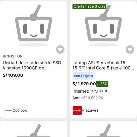
Mejor precio.
Oferta hace 3 días
KINGSTON
Unidad de estado sólido SSD
Laptop ASUS Vivobook 15
Kingston 1000GB de
15.6"" Intel Core 5 (serie 100)
capacidad, M.2, NVMe, PCIe
8GB 512GB SSD X1504VA-
S/ 109.00
con tarjeta
3.0
BQ4451W
S/ 1,979.00
de descuento.
56%
Internet:
S/ 2,199.00
Antes:
S/ 4,599.00
Coolbox
Plazavea