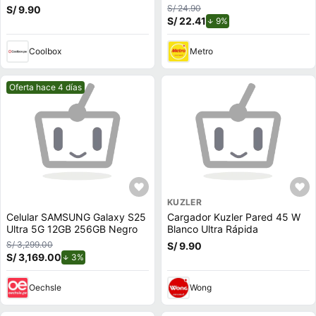
plegable giratorio, conector
S/ 24.90
S/ 9.90
3.5 mm, negro
S/ 22.41
de descuento.
9%
Coolbox
Metro
Mejor precio.
Oferta hace 4 días
KUZLER
Celular SAMSUNG Galaxy S25
Cargador Kuzler Pared 45 W
Ultra 5G 12GB 256GB Negro
Blanco Ultra Rápida
S/ 3,299.00
S/ 9.90
S/ 3,169.00
de descuento.
3%
Oechsle
Wong