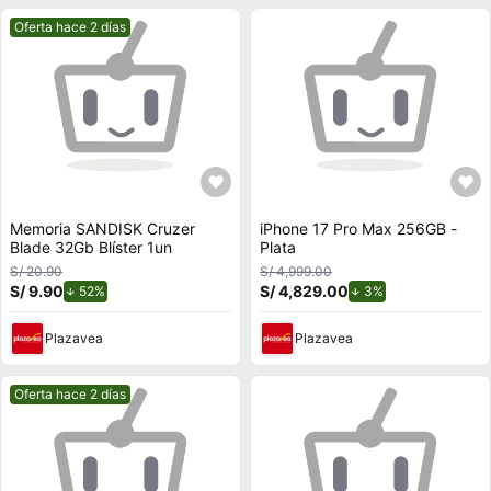
Mejor precio.
Oferta hace 2 días
Memoria SANDISK Cruzer
iPhone 17 Pro Max 256GB -
Blade 32Gb Blíster 1un
Plata
S/ 20.90
S/ 4,999.00
S/ 9.90
de descuento.
S/ 4,829.00
de descuento.
52%
3%
Plazavea
Plazavea
Mejor precio.
Oferta hace 2 días