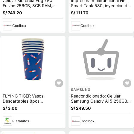
Celular Motorola Edge 50
Impresora multifuncional HP
Fusion 256GB, 8GB RAM,
Smart Tank 580, inyección de
cámara trasera 50MP y frontal
tinta, inalámbrica, Wi-Fi, con
S/ 749.20
S/ 111.70
32MP, 6.7"", verde azulado
tanques de tinta
(reempacado)
(reempacado)
Coolbox
Coolbox
SAMSUNG
FLYING TIGER Vasos
Reacondicionado: Celular
Descartables 8pcs
Samsung Galaxy A15 256GB,
P/Cumpleaños 3014013
8GB RAM, cámara trasera
S/ 3.00
S/ 249.50
50MP y frontal 13MP, 6.5"",
negro azulado
Platanitos
Coolbox