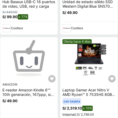
Hub Baseus USB-C 16 puertos
Unidad de estado sólido SSD
de video, USB, red y carga
Western Digital Blue SN570
500GB, M.2, NVMe, PCIe 3.0
S/ 449.00
S/ 49.90
S/ 99.90
de descuento.
77%
Coolbox
Coolbox
Mejor precio.
Oferta hace 4 días
AMAZON
E-reader Amazon Kindle 6""
Laptop Gamer Acer Nitro V
10th generación, 167ppp, sin
AMD Ryzen™ 5 7535HS 8GB
reflejos, 8GB, 512MB ram,
RAM 512GB SSD 15.6"" RTX
S/ 49.90
con tarjeta
negro
3050
S/ 2,519.10
de descuento.
10%
Internet:
S/ 2,799.00