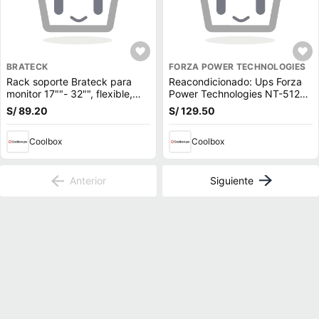
BRATECK
FORZA POWER TECHNOLOGIES
Rack soporte Brateck para
Reacondicionado: Ups Forza
monitor 17""- 32"", flexible,
Power Technologies NT-512U
negro (reempacado)
500VA 250W 6 Outputs
S/ 89.20
S/ 129.50
indicador led
Coolbox
Coolbox
Anterior
Siguiente