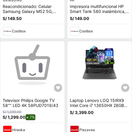
SAMSUNG
HP
Reacondicionado: Celular
Impresora multifuncional HP
Samsung Galaxy M52 5G,
Smart Tank 580 inalámbrica,
128GB, 6GB RAM, cámara
wifi, con tanques de tinta
S/ 149.50
S/ 149.00
trasera 64MP y frontal 32MP,
6.7"", Octa-core, negro
Coolbox
Coolbox
Televisor Philips Google TV
Laptop Lenovo LOQ 15IRX9
58"" LED 4K 58PUD7019/43
Intel Core i7 13650HX 28GB
RAM 512GB SSD 6GB RTX
S/ 1,399.00
S/ 3,399.00
3050 15.6 FHD
S/ 1,299.00
de descuento.
7%
83DV00FHLM28
Hiraoka
Plazavea