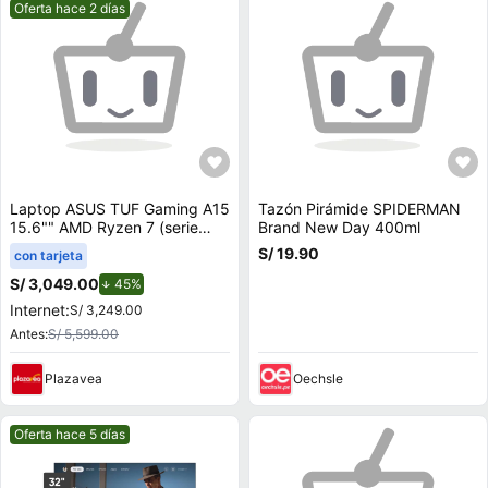
Mejor precio.
Oferta hace 2 días
Laptop ASUS TUF Gaming A15
Tazón Pirámide SPIDERMAN
15.6"" AMD Ryzen 7 (serie
Brand New Day 400ml
100) 8GB 512GB SSD
S/ 19.90
con tarjeta
RTX3050 FA506NCQ-
HN012W
S/ 3,049.00
de descuento.
45%
Internet:
S/ 3,249.00
Antes:
S/ 5,599.00
Plazavea
Oechsle
Mejor precio.
Oferta hace 5 días