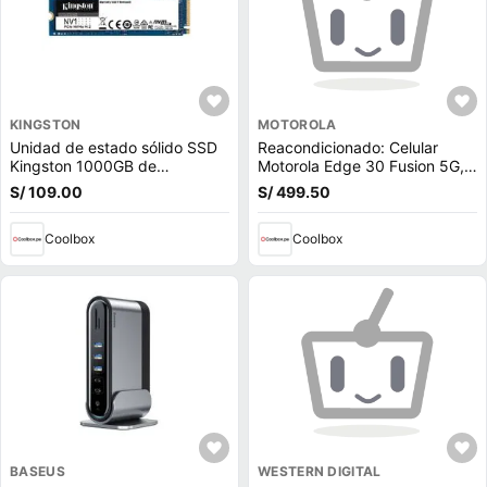
KINGSTON
MOTOROLA
Unidad de estado sólido SSD
Reacondicionado: Celular
Kingston 1000GB de
Motorola Edge 30 Fusion 5G,
capacidad, M.2, NVMe, PCIe
256GB, 12GB RAM, cámara
S/ 109.00
S/ 499.50
3.0
trasera 50MP y frontal 32MP,
6.55"", negro
Coolbox
Coolbox
BASEUS
WESTERN DIGITAL