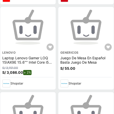
LENOVO
GENERICOS
Laptop Lenovo Gamer LOQ
Juego De Mesa En Español
15IAX9E 15.6"" Intel Core i5
Basta Juego De Mesa
512GB SSD 8GB NVIDIA
S/ 3,151.00
S/ 55.00
RTX2050
S/ 3,086.00
de descuento.
2%
Shopstar
Shopstar