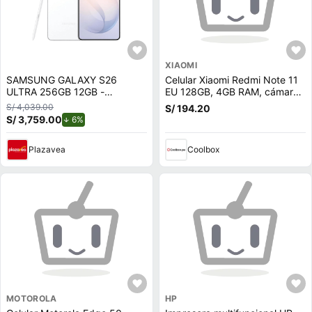
XIAOMI
SAMSUNG GALAXY S26
Celular Xiaomi Redmi Note 11
ULTRA 256GB 12GB -
EU 128GB, 4GB RAM, cámara
BLANCO
trasera 50MP y frontal 13MP,
S/ 4,039.00
S/ 194.20
6.43"", gris (reempacado)
S/ 3,759.00
de descuento.
6%
Plazavea
Coolbox
MOTOROLA
HP