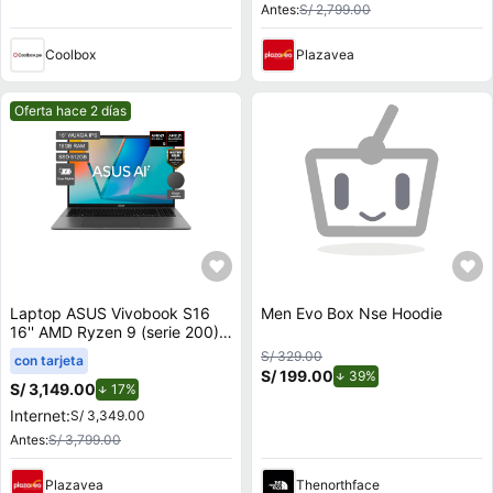
Antes:
S/ 2,799.00
Coolbox
Plazavea
Mejor precio.
Oferta hace 2 días
Laptop ASUS Vivobook S16
Men Evo Box Nse Hoodie
16'' AMD Ryzen 9 (serie 200)
16GB 512GB SSD M3607HA-
S/ 329.00
con tarjeta
RP082W
S/ 199.00
de descuento.
39%
S/ 3,149.00
de descuento.
17%
Internet:
S/ 3,349.00
Antes:
S/ 3,799.00
Plazavea
Thenorthface