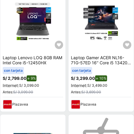
Laptop Lenovo LOQ 8GB RAM
Laptop Gamer ACER NL16-
Intel Core i5-12450HX
71G-57ED 16'' Core i5 13420H
16GB 512GB SSD RTX 4050
con tarjeta
con tarjeta
6GB
S/ 2,799.00
de descuento.
S/ 3,299.00
de descuento.
9%
10%
Internet:
Internet:
S/ 3,099.00
S/ 3,499.00
Antes:
S/ 3,099.00
Antes:
S/ 3,699.00
Plazavea
Plazavea