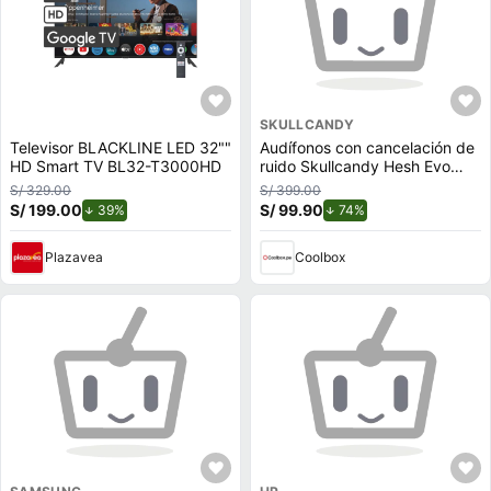
SKULLCANDY
Televisor BLACKLINE LED 32""
Audífonos con cancelación de
HD Smart TV BL32-T3000HD
ruido Skullcandy Hesh Evo
micrófono incorporado, máx.
S/ 329.00
S/ 399.00
22 horas, control de música y
S/ 199.00
de descuento.
S/ 99.90
de descuento.
39%
74%
llamadas, negro
Plazavea
Coolbox