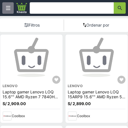
Filtros
Ordenar por
LENOVO
LENOVO
Laptop gamer Lenovo LOQ
Laptop gamer Lenovo LOQ
15.6"" AMD Ryzen 7 7840HS,
15ARP9 15.6"" AMD Ryzen 5-
512GB SSD, 16GB RAM, RTX
7235HS, 512GB SSD, 12GB
S/ 2,909.00
S/ 2,899.00
4050 6GB, Win11 Home, gris
RAM, GeForce RTX 3050,
Win11, gris
Coolbox
Coolbox