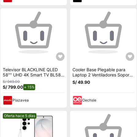
Televisor BLACKLINE QLED
Cooler Base Plegable para
58"" UHD 4K Smart TV BL58-
Laptop 2 Ventiladores Soporta
T8000QD
hasta 17
S/ 949.00
S/ 49.90
S/ 799.00
de descuento.
15%
Plazavea
Oechsle
Mejor precio.
Oferta hace 5 días