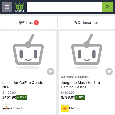
Filtros
Ordenar por
1
HASBRO GAMING
Lanzador GelFire Quadrant
Juego de Mesa Hasbro
NERF
Gaming Gestos
S/ 129.90
S/ 109.90
S/ 51.90
de descuento.
S/ 98.91
de descuento.
60%
10%
Promart
Metro