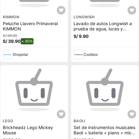
KIMMON
LONGWISH
Peluche Llavero Primaveral
Lavado de autos Longwish a
KIMMON
prueba de agua, luces y
música
S/ 99.90
S/ 9.90
S/ 39.90
de descuento.
60%
Shopstar
Coolbox
LEGO
BAOLI
Brickheadz Lego Mickey
Set de instrumentos musicales
Mouse
Baoli + batería + piano + micro
3+ multicolor