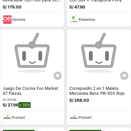
-JUNGLA- Verde JUNGLA-
S/ 179.00
S/ 47.90
001
Oechsle
Platanitos
Juego De Cocina Fun Market
Correpasillo 2 en 1 Maleta
47 Piezas
Mercedes Benz PB-450 Rojo
S/ 39.95
S/ 268.00
S/ 27.96
de descuento.
30%
Promart
Promart