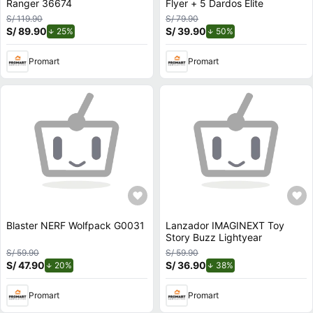
Ranger 36674
Flyer + 5 Dardos Elite
S/ 119.90
S/ 79.90
S/ 89.90
de descuento.
S/ 39.90
de descuento.
25%
50%
Promart
Promart
Blaster NERF Wolfpack G0031
Lanzador IMAGINEXT Toy
Story Buzz Lightyear
S/ 59.90
S/ 59.90
S/ 47.90
de descuento.
S/ 36.90
de descuento.
20%
38%
Promart
Promart