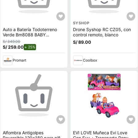
SYSHOP
Auto a Batería Todoterreno
Drone Syshop RC CZ05, con
Verde Bm8088 BABY
control remoto, blanco
KINGDOM BM8088
S/ 349.00
S/ 89.00
S/ 259.00
de descuento.
25%
Promart
Coolbox
Alfombra Antigolpes
EVI LOVE Muñeca Evi Love
Reversible 120x180 para niños
Con Suv + Transporte Pony