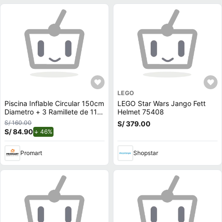
LEGO
Piscina Inflable Circular 150cm
LEGO Star Wars Jango Fett
Diametro + 3 Ramillete de 111
Helmet 75408
Globos
S/ 160.00
S/ 379.00
S/ 84.90
de descuento.
46%
Promart
Shopstar