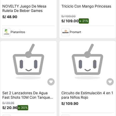
NOVELTY Juego De Mesa
Triciclo Con Mango Princesas
Ruleta De Beber Games
S/ 139.00
S/ 48.90
S/ 109.00
de descuento.
21%
Platanitos
Promart
Set 2 Lanzadores De Agua
Circuito de Estimulación 4 en 1
Fast Shots 10M Con Tanque
para Niños Rojo
560Ml
S/ 29.95
S/ 109.90
S/ 20.96
de descuento.
30%