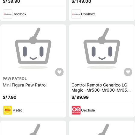
S/ 39.90
S/ 149.00
Coolbox
Coolbox
PAW PATROL
Mini Figura Paw Patrol
Control Remoto Generico LG
Magic -Mr500-Mr600-Mr650
Funda Azul
S/ 7.90
S/ 99.99
Metro
Oechsle