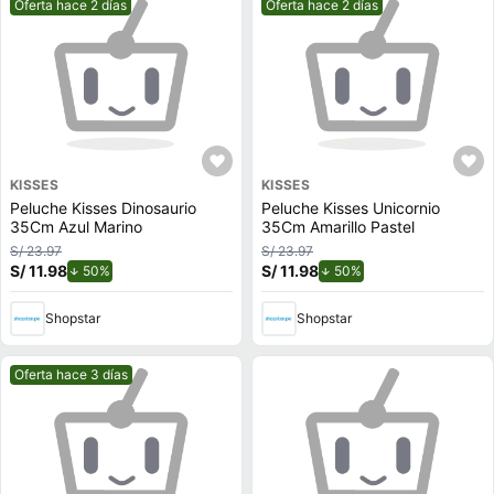
Mejor precio.
Mejor precio.
Oferta hace 2 días
Oferta hace 2 días
KISSES
KISSES
Peluche Kisses Dinosaurio
Peluche Kisses Unicornio
35Cm Azul Marino
35Cm Amarillo Pastel
S/ 23.97
S/ 23.97
S/ 11.98
de descuento.
S/ 11.98
de descuento.
50%
50%
Shopstar
Shopstar
Mejor precio.
Oferta hace 3 días