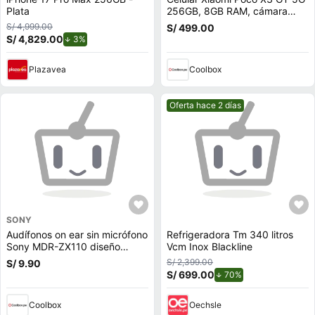
Plata
256GB, 8GB RAM, cámara
trasera 64MP y frontal 16MP,
S/ 4,999.00
S/ 499.00
6.6"", negro
S/ 4,829.00
de descuento.
3%
Plazavea
Coolbox
Mejor precio.
Oferta hace 2 días
SONY
Audífonos on ear sin micrófono
Refrigeradora Tm 340 litros
Sony MDR-ZX110 diseño
Vcm Inox Blackline
plegable giratorio, conector
S/ 2,399.00
S/ 9.90
3.5 mm, negro
S/ 699.00
de descuento.
70%
Coolbox
Oechsle