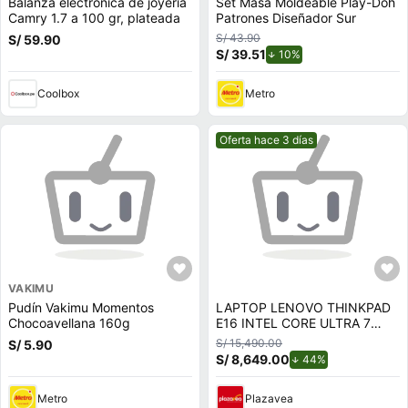
Balanza electrónica de joyería
Set Masa Moldeable Play-Doh
Camry 1.7 a 100 gr, plateada
Patrones Diseñador Sur
S/ 43.90
S/ 59.90
S/ 39.51
de descuento.
10%
Coolbox
Metro
Mejor precio.
Oferta hace 3 días
VAKIMU
Pudín Vakimu Momentos
LAPTOP LENOVO THINKPAD
Chocoavellana 160g
E16 INTEL CORE ULTRA 7
255H Ram 32 GB SSD 1TB
S/ 15,490.00
S/ 5.90
-21SS000KLM
S/ 8,649.00
de descuento.
44%
Metro
Plazavea