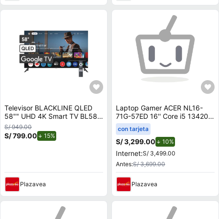
Televisor BLACKLINE QLED
Laptop Gamer ACER NL16-
58"" UHD 4K Smart TV BL58-
71G-57ED 16'' Core i5 13420H
T8000QD
16GB 512GB SSD RTX 4050
S/ 949.00
con tarjeta
6GB
S/ 799.00
de descuento.
15%
S/ 3,299.00
de descuento.
10%
Internet:
S/ 3,499.00
Antes:
S/ 3,699.00
Plazavea
Plazavea