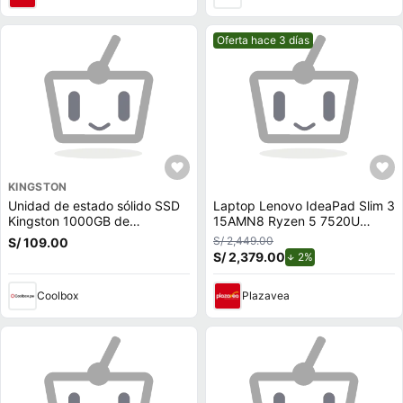
Mejor precio.
Oferta hace 3 días
KINGSTON
Unidad de estado sólido SSD
Laptop Lenovo IdeaPad Slim 3
Kingston 1000GB de
15AMN8 Ryzen 5 7520U
capacidad, M.2, NVMe, PCIe
2.8HZ 16Gb Ram 512Gb SSD
S/ 2,449.00
S/ 109.00
3.0
15.6 Wind-82XQ00N6LM
S/ 2,379.00
de descuento.
2%
Coolbox
Plazavea