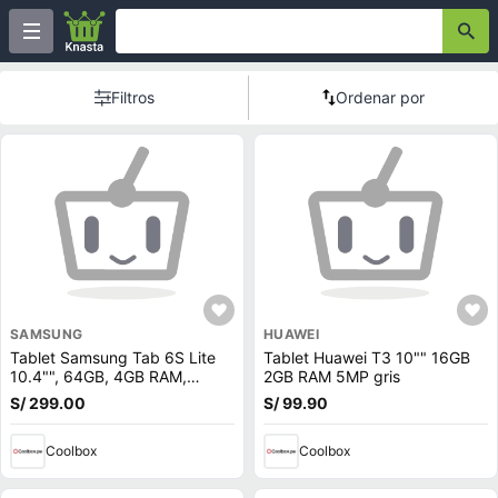
Filtros
Ordenar por
SAMSUNG
HUAWEI
Tablet Samsung Tab 6S Lite
Tablet Huawei T3 10"" 16GB
10.4"", 64GB, 4GB RAM,
2GB RAM 5MP gris
cámara principal 8MP y frontal
S/ 299.00
S/ 99.90
5MP, Octa-Core, 7040 mAh,
negro
Coolbox
Coolbox