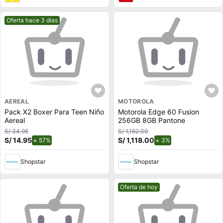
Mejor precio.
Oferta hace 3 días
AEREAL
MOTOROLA
Pack X2 Boxer Para Teen Niño
Motorola Edge 60 Fusion
Aereal
256GB 8GB Pantone
S/ 34.95
S/ 1,162.00
S/ 14.95
de descuento.
S/ 1,118.00
de descuento.
57%
3%
Shopstar
Shopstar
Mejor precio.
Oferta de hoy