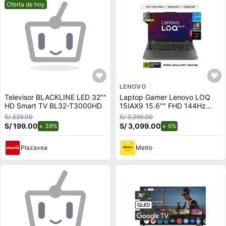
Mejor precio.
Oferta de hoy
LENOVO
Televisor BLACKLINE LED 32""
Laptop Gamer Lenovo LOQ
HD Smart TV BL32-T3000HD
15IAX9 15.6"" FHD 144Hz
Intel Core i5-12450HX 512GB
S/ 329.00
S/ 3,299.00
SSD 16GB RTX 3050 6GB
S/ 199.00
de descuento.
S/ 3,099.00
de descuento.
39%
6%
Plazavea
Metro