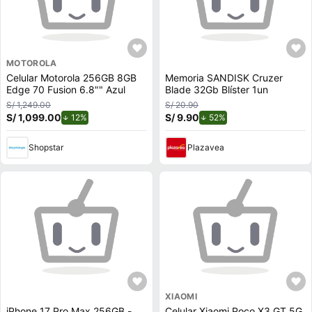
MOTOROLA
Celular Motorola 256GB 8GB
Memoria SANDISK Cruzer
Edge 70 Fusion 6.8"" Azul
Blade 32Gb Blíster 1un
S/ 1,249.00
S/ 20.90
S/ 1,099.00
de descuento.
S/ 9.90
de descuento.
12%
52%
Shopstar
Plazavea
XIAOMI
iPhone 17 Pro Max 256GB -
Celular Xiaomi Poco X3 GT 5G