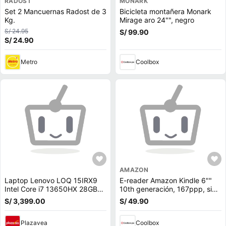
RADOST
MONARK
Set 2 Mancuernas Radost de 3
Bicicleta montañera Monark
Kg.
Mirage aro 24"", negro
S/ 24.95
S/ 99.90
S/ 24.90
Metro
Coolbox
AMAZON
Laptop Lenovo LOQ 15IRX9
E-reader Amazon Kindle 6""
Intel Core i7 13650HX 28GB
10th generación, 167ppp, sin
RAM 512GB SSD 6GB RTX
reflejos, 8GB, 512MB ram,
S/ 3,399.00
S/ 49.90
3050 15.6 FHD
negro
83DV00FHLM28
Plazavea
Coolbox