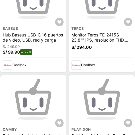
BASEUS
TEROS
Hub Baseus USB-C 16 puertos
Monitor Teros TE-2415S
de video, USB, red y carga
23.8"" IPS, resolución FHD,
120Hz, tiempo de respuesta
S/ 449.00
S/ 294.00
de 1ms, conectividad HDMI y
S/ 99.90
de descuento.
77%
VGA
Coolbox
Coolbox
CAMRY
PLAY DOH