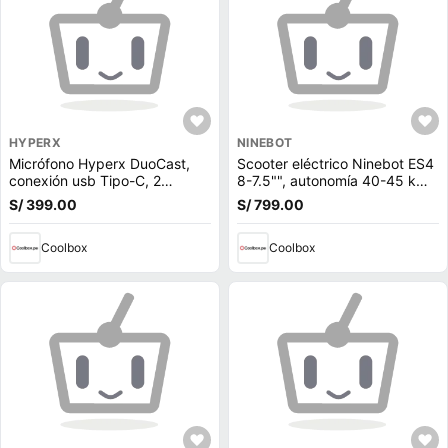
HYPERX
NINEBOT
Micrófono Hyperx DuoCast,
Scooter eléctrico Ninebot ES4
conexión usb Tipo-C, 2
8-7.5"", autonomía 40-45 km,
patrones polares, 96KHz,
vel. 30 km/h, 300w, carga de
S/ 399.00
S/ 799.00
color negro
6-7 horas
Coolbox
Coolbox