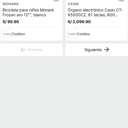
MONARK
CASIO
Bicicleta para niños Monark
Órgano electrónico Casio CT-
Frozen aro 12"", blanco
X5000C2, 61 teclas, 800
tonos, 30 canciones,
S/ 99.90
S/ 2,099.90
altavoces 30W, negro
Coolbox
Coolbox
Anterior
Siguiente