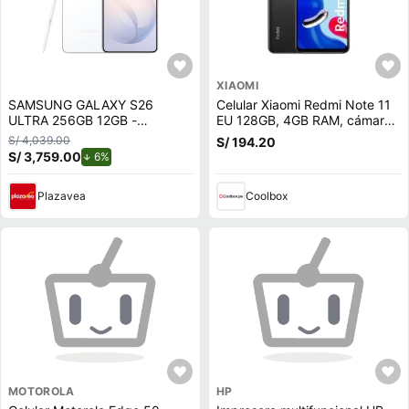
XIAOMI
SAMSUNG GALAXY S26
Celular Xiaomi Redmi Note 11
ULTRA 256GB 12GB -
EU 128GB, 4GB RAM, cámara
BLANCO
trasera 50MP y frontal 13MP,
S/ 4,039.00
S/ 194.20
6.43"", gris (reempacado)
S/ 3,759.00
de descuento.
6%
Plazavea
Coolbox
MOTOROLA
HP