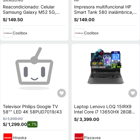
SAMSUNG
HP
Reacondicionado: Celular
Impresora multifuncional HP
Samsung Galaxy M52 5G,
Smart Tank 580 inalámbrica,
128GB, 6GB RAM, cámara
wifi, con tanques de tinta
S/ 149.50
S/ 149.00
trasera 64MP y frontal 32MP,
6.7"", Octa-core, negro
Coolbox
Coolbox
Televisor Philips Google TV
Laptop Lenovo LOQ 15IRX9
58"" LED 4K 58PUD7019/43
Intel Core i7 13650HX 28GB
RAM 512GB SSD 6GB RTX
S/ 1,399.00
S/ 3,399.00
3050 15.6 FHD
S/ 1,299.00
de descuento.
7%
83DV00FHLM28
Hiraoka
Plazavea