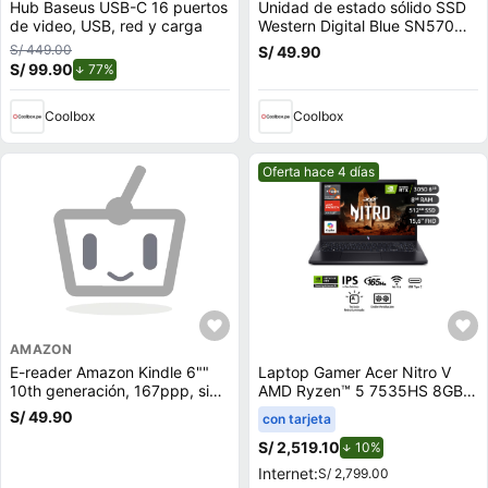
Hub Baseus USB-C 16 puertos
Unidad de estado sólido SSD
de video, USB, red y carga
Western Digital Blue SN570
500GB, M.2, NVMe, PCIe 3.0
S/ 449.00
S/ 49.90
S/ 99.90
de descuento.
77%
Coolbox
Coolbox
Mejor precio.
Oferta hace 4 días
AMAZON
E-reader Amazon Kindle 6""
Laptop Gamer Acer Nitro V
10th generación, 167ppp, sin
AMD Ryzen™ 5 7535HS 8GB
reflejos, 8GB, 512MB ram,
RAM 512GB SSD 15.6"" RTX
S/ 49.90
con tarjeta
negro
3050
S/ 2,519.10
de descuento.
10%
Internet:
S/ 2,799.00