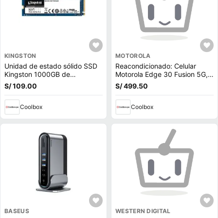
KINGSTON
MOTOROLA
Unidad de estado sólido SSD
Reacondicionado: Celular
Kingston 1000GB de
Motorola Edge 30 Fusion 5G,
capacidad, M.2, NVMe, PCIe
256GB, 12GB RAM, cámara
S/ 109.00
S/ 499.50
3.0
trasera 50MP y frontal 32MP,
6.55"", negro
Coolbox
Coolbox
BASEUS
WESTERN DIGITAL