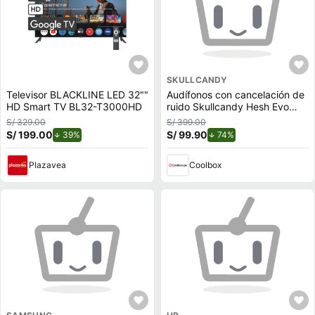
SKULLCANDY
Televisor BLACKLINE LED 32""
Audífonos con cancelación de
HD Smart TV BL32-T3000HD
ruido Skullcandy Hesh Evo
micrófono incorporado, máx.
S/ 329.00
S/ 399.00
22 horas, control de música y
S/ 199.00
de descuento.
S/ 99.90
de descuento.
39%
74%
llamadas, negro
Plazavea
Coolbox