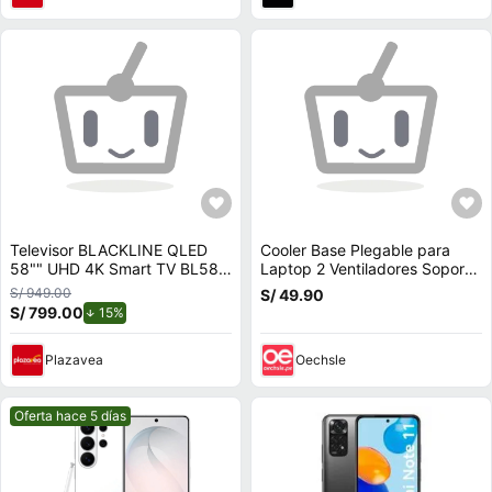
Televisor BLACKLINE QLED
Cooler Base Plegable para
58"" UHD 4K Smart TV BL58-
Laptop 2 Ventiladores Soporta
T8000QD
hasta 17
S/ 949.00
S/ 49.90
S/ 799.00
de descuento.
15%
Plazavea
Oechsle
Mejor precio.
Oferta hace 5 días