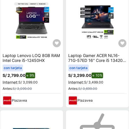
Laptop Lenovo LOQ 8GB RAM
Laptop Gamer ACER NL16-
Intel Core i5-12450HX
71G-57ED 16'' Core i5 13420H
16GB 512GB SSD RTX 4050
con tarjeta
con tarjeta
6GB
S/ 2,799.00
de descuento.
S/ 3,299.00
de descuento.
9%
10%
Internet:
Internet:
S/ 3,099.00
S/ 3,499.00
Antes:
S/ 3,099.00
Antes:
S/ 3,699.00
Plazavea
Plazavea