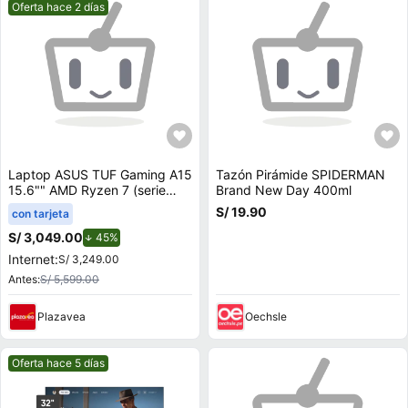
Mejor precio.
Oferta hace 2 días
Laptop ASUS TUF Gaming A15
Tazón Pirámide SPIDERMAN
15.6"" AMD Ryzen 7 (serie
Brand New Day 400ml
100) 8GB 512GB SSD
S/ 19.90
con tarjeta
RTX3050 FA506NCQ-
HN012W
S/ 3,049.00
de descuento.
45%
Internet:
S/ 3,249.00
Antes:
S/ 5,599.00
Plazavea
Oechsle
Mejor precio.
Oferta hace 5 días