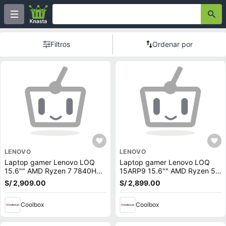
Filtros
Ordenar por
LENOVO
LENOVO
Laptop gamer Lenovo LOQ
Laptop gamer Lenovo LOQ
15.6"" AMD Ryzen 7 7840HS,
15ARP9 15.6"" AMD Ryzen 5-
512GB SSD, 16GB RAM, RTX
7235HS, 512GB SSD, 12GB
S/ 2,909.00
S/ 2,899.00
4050 6GB, Win11 Home, gris
RAM, GeForce RTX 3050,
Win11, gris
Coolbox
Coolbox