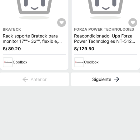
BRATECK
FORZA POWER TECHNOLOGIES
Rack soporte Brateck para
Reacondicionado: Ups Forza
monitor 17""- 32"", flexible,
Power Technologies NT-512U
negro (reempacado)
500VA 250W 6 Outputs
S/ 89.20
S/ 129.50
indicador led
Coolbox
Coolbox
Anterior
Siguiente