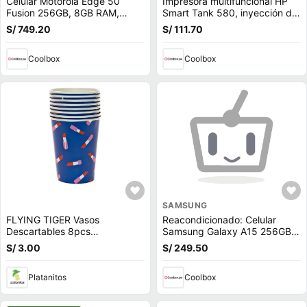
Celular Motorola Edge 50
Impresora multifuncional HP
Fusion 256GB, 8GB RAM,
Smart Tank 580, inyección de
cámara trasera 50MP y frontal
tinta, inalámbrica, Wi-Fi, con
S/ 749.20
S/ 111.70
32MP, 6.7"", verde azulado
tanques de tinta
(reempacado)
(reempacado)
Coolbox
Coolbox
SAMSUNG
FLYING TIGER Vasos
Reacondicionado: Celular
Descartables 8pcs
Samsung Galaxy A15 256GB,
P/Cumpleaños 3014013
8GB RAM, cámara trasera
S/ 3.00
S/ 249.50
50MP y frontal 13MP, 6.5"",
negro azulado
Platanitos
Coolbox