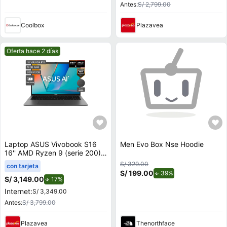
Antes:
S/ 2,799.00
Coolbox
Plazavea
Mejor precio.
Oferta hace 2 días
Laptop ASUS Vivobook S16
Men Evo Box Nse Hoodie
16'' AMD Ryzen 9 (serie 200)
16GB 512GB SSD M3607HA-
S/ 329.00
con tarjeta
RP082W
S/ 199.00
de descuento.
39%
S/ 3,149.00
de descuento.
17%
Internet:
S/ 3,349.00
Antes:
S/ 3,799.00
Plazavea
Thenorthface