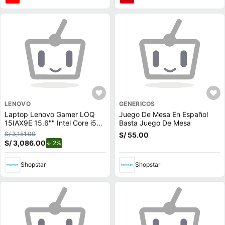
LENOVO
GENERICOS
Laptop Lenovo Gamer LOQ
Juego De Mesa En Español
15IAX9E 15.6"" Intel Core i5
Basta Juego De Mesa
512GB SSD 8GB NVIDIA
S/ 3,151.00
S/ 55.00
RTX2050
S/ 3,086.00
de descuento.
2%
Shopstar
Shopstar