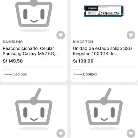
SAMSUNG
KINGSTON
Reacondicionado: Celular
Unidad de estado sólido SSD
Samsung Galaxy M52 5G,
Kingston 1000GB de
128GB, 6GB RAM, cámara
capacidad, M.2, NVMe, PCIe
S/ 149.50
S/ 109.00
trasera 64MP y frontal 32MP,
3.0
6.7"", Octa-core, negro
Coolbox
Coolbox