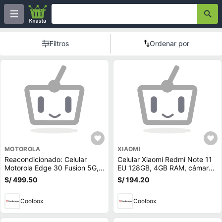
Filtros
Ordenar por
MOTOROLA
XIAOMI
Reacondicionado: Celular
Celular Xiaomi Redmi Note 11
Motorola Edge 30 Fusion 5G,
EU 128GB, 4GB RAM, cámara
256GB, 12GB RAM, cámara
trasera 50MP y frontal 13MP,
S/ 499.50
S/ 194.20
trasera 50MP y frontal 32MP,
6.43"", gris (reempacado)
6.55"", negro
Coolbox
Coolbox