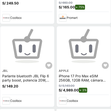
8GB RAM, cámara trasera
S/ 660.00
S/ 249.50
48MP y frontal 20MP, 6.67"",
S/ 165.00
de descuento.
75%
azul
Coolbox
Promart
JBL
APPLE
Parlante bluetooth JBL Flip 6
iPhone 17 Pro Max eSIM
party boost, potencia 20W,
256GB, 12GB RAM, cámara
resistente al agua IP67, hasta
trasera 48MP y frontal 18MP,
S/ 5,149.00
S/ 149.20
12 horas de reproducción, azul
6.9"", silver
S/ 4,989.00
de descuento.
3%
(reempacado)
Coolbox
Coolbox