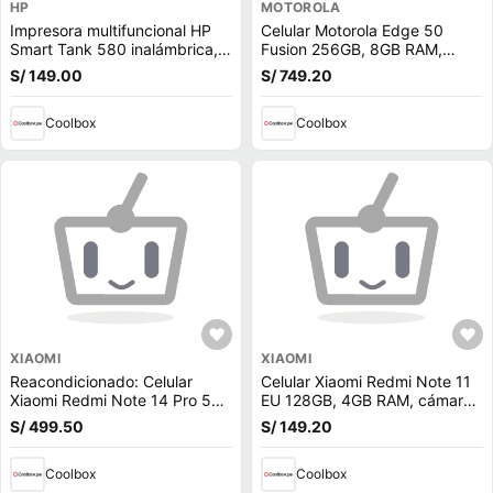
HP
MOTOROLA
Impresora multifuncional HP
Celular Motorola Edge 50
Smart Tank 580 inalámbrica,
Fusion 256GB, 8GB RAM,
wifi, con tanques de tinta
cámara trasera 50MP y frontal
S/ 149.00
S/ 749.20
32MP, 6.7"", verde azulado
(reempacado)
Coolbox
Coolbox
XIAOMI
XIAOMI
Reacondicionado: Celular
Celular Xiaomi Redmi Note 11
Xiaomi Redmi Note 14 Pro 5G
EU 128GB, 4GB RAM, cámara
256GB, 8GB RAM, cámara
trasera 50MP y frontal 13MP,
S/ 499.50
S/ 149.20
trasera 200MP y frontal 16MP,
6.43"", azul (reempacado)
6.67'', negro + Audífonos Buds
6 Play
Coolbox
Coolbox