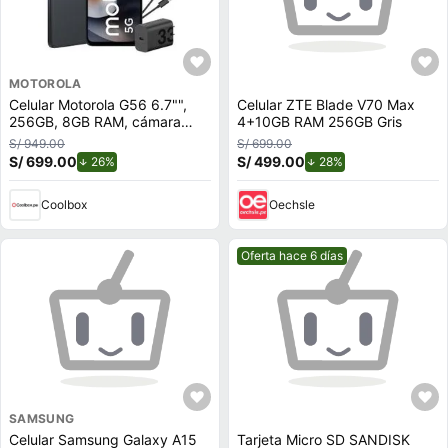
MOTOROLA
Celular Motorola G56 6.7"",
Celular ZTE Blade V70 Max
256GB, 8GB RAM, cámara
4+10GB RAM 256GB Gris
trasera 50MP y frontal 32MP,
S/ 949.00
S/ 699.00
azul marino
S/ 699.00
de descuento.
S/ 499.00
de descuento.
26%
28%
Coolbox
Oechsle
Mejor precio.
Oferta hace 6 días
SAMSUNG
Celular Samsung Galaxy A15
Tarjeta Micro SD SANDISK