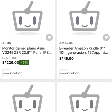
ASUS
AMAZON
Monitor gamer plano Asus
E-reader Amazon Kindle 6""
VG249Q3R 23.8"" Panel IPS,
10th generación, 167ppp, sin
FHD (1920 x 1080), 180Hz,
reflejos, 8GB, 512MB ram,
S/ 599.00
S/ 49.90
1ms, entradas
negro
S/ 229.00
de descuento.
61%
DisplayPort/HDMI
Coolbox
Coolbox