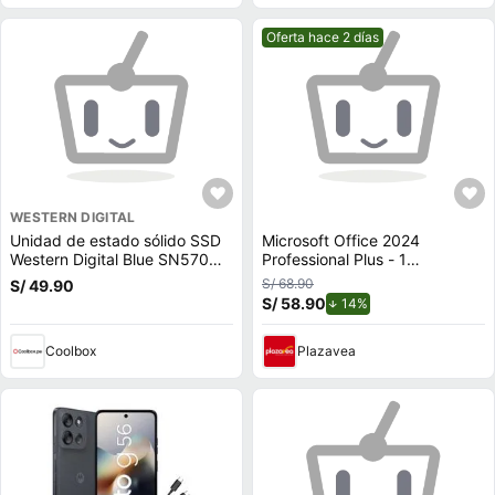
Mejor precio.
Oferta hace 2 días
WESTERN DIGITAL
Unidad de estado sólido SSD
Microsoft Office 2024
Western Digital Blue SN570
Professional Plus - 1
500GB, M.2, NVMe, PCIe 3.0
Dispositivo
S/ 68.90
S/ 49.90
S/ 58.90
de descuento.
14%
Coolbox
Plazavea