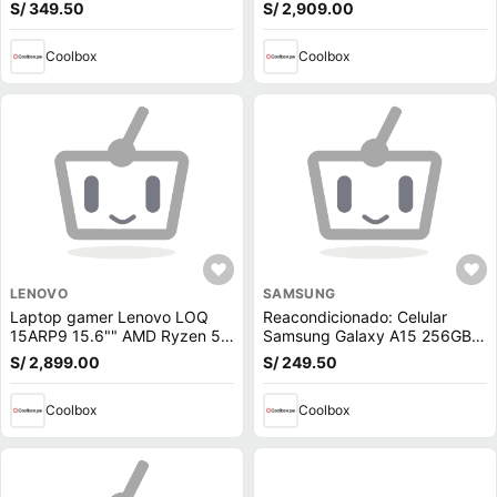
256GB, 8GB RAM, cámara
512GB SSD, 16GB RAM, RTX
S/ 349.50
S/ 2,909.00
trasera 48 MP y cámara
4050 6GB, Win11 Home, gris
frontal 13MP, 6.6"", negro
Coolbox
Coolbox
LENOVO
SAMSUNG
Laptop gamer Lenovo LOQ
Reacondicionado: Celular
15ARP9 15.6"" AMD Ryzen 5-
Samsung Galaxy A15 256GB,
7235HS, 512GB SSD, 12GB
8GB RAM, cámara trasera
S/ 2,899.00
S/ 249.50
RAM, GeForce RTX 3050,
50MP y frontal 13MP, 6.5"",
Win11, gris
negro azulado
Coolbox
Coolbox