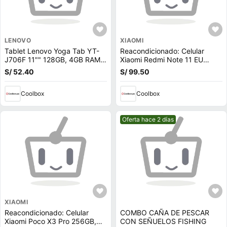
LENOVO
XIAOMI
Tablet Lenovo Yoga Tab YT-
Reacondicionado: Celular
J706F 11"" 128GB, 4GB RAM,
Xiaomi Redmi Note 11 EU
cámara principal 8MP y frontal
128GB, 4GB RAM, cámara
S/ 52.40
S/ 99.50
8MP (reempacado)
trasera 50MP y frontal 13MP,
6.43"", azul
Coolbox
Coolbox
Mejor precio.
Oferta hace 2 días
XIAOMI
Reacondicionado: Celular
COMBO CAÑA DE PESCAR
Xiaomi Poco X3 Pro 256GB,
CON SEÑUELOS FISHING