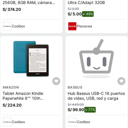
256GB, 8GB RAM, cámara
Ultra C/Adapt 32GB
trasera 50MP y frontal 13MP,
S/ 9.90
S/ 374.20
6.5"", negro azulado
S/ 5.00
de descuento.
49%
(reempacado)
Coolbox
Plazavea
AMAZON
BASEUS
Tablet Amazon Kindle
Hub Baseus USB-C 16 puertos
Paperwhite 6"" 10th
de video, USB, red y carga
generación, 300ppp, sin
S/ 449.00
S/ 224.20
reflejos, 8GB, Versión con
S/ 99.90
de descuento.
77%
publicidad, azul (reempacado)
Coolbox
Coolbox