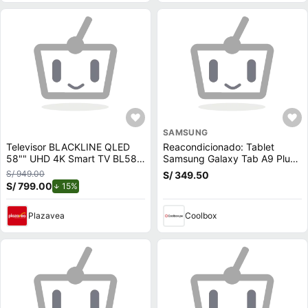
SAMSUNG
Televisor BLACKLINE QLED
Reacondicionado: Tablet
58"" UHD 4K Smart TV BL58-
Samsung Galaxy Tab A9 Plus
T8000QD
11"" 64GB, 4GB RAM, cámara
S/ 949.00
S/ 349.50
principal 8MP y frontal 5MP,
S/ 799.00
de descuento.
15%
7040 mAh, grafito
Plazavea
Coolbox