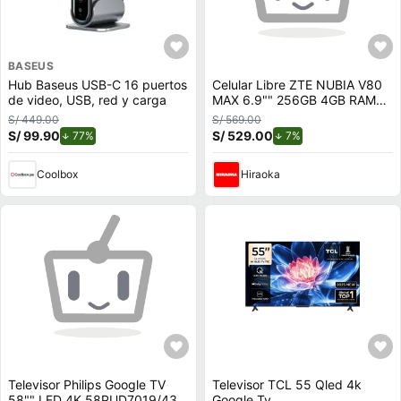
BASEUS
Hub Baseus USB-C 16 puertos
Celular Libre ZTE NUBIA V80
de video, USB, red y carga
MAX 6.9"" 256GB 4GB RAM
STELLAR SILVER
S/ 449.00
S/ 569.00
S/ 99.90
de descuento.
S/ 529.00
de descuento.
77%
7%
Coolbox
Hiraoka
Televisor Philips Google TV
Televisor TCL 55 Qled 4k
58"" LED 4K 58PUD7019/43
Google Tv