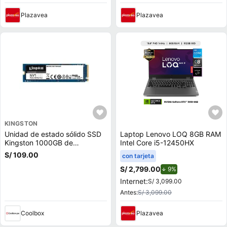
Plazavea
Plazavea
KINGSTON
Unidad de estado sólido SSD
Laptop Lenovo LOQ 8GB RAM
Kingston 1000GB de
Intel Core i5-12450HX
capacidad, M.2, NVMe, PCIe
S/ 109.00
con tarjeta
3.0
S/ 2,799.00
de descuento.
9%
Internet:
S/ 3,099.00
Antes:
S/ 3,099.00
Coolbox
Plazavea