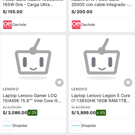
165W Gris - Carga Ultra
20000 con cable integrado -
Rápida y con cable integrado
Azul
S/ 155.00
S/ 200.00
Oechsle
Oechsle
LENOVO
LENOVO
Laptop Lenovo Gamer LOQ
Laptop Lenovo Legion 5 Core
15IAX9E 15.6"" Intel Core i5
I7-13650HX 16GB RAM 1TB
512GB SSD 8GB NVIDIA
NVIDIA GeForce RTX 5060
S/ 3,151.00
S/ 6,199.00
RTX2050
S/ 3,086.00
de descuento.
S/ 5,899.00
de descuento.
2%
4%
Shopstar
Shopstar