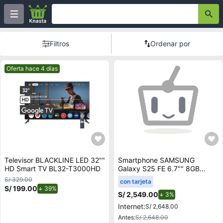
Filtros
Ordenar por
Mejor precio.
Oferta hace 4 días
Televisor BLACKLINE LED 32""
Smartphone SAMSUNG
HD Smart TV BL32-T3000HD
Galaxy S25 FE 6.7"" 8GB
128GB 50.0 MP + 12.0 MP +
S/ 329.00
con tarjeta
8.0 MP Negro
S/ 199.00
de descuento.
39%
S/ 2,549.00
de descuento.
3%
Internet:
S/ 2,648.00
Antes:
S/ 2,648.00