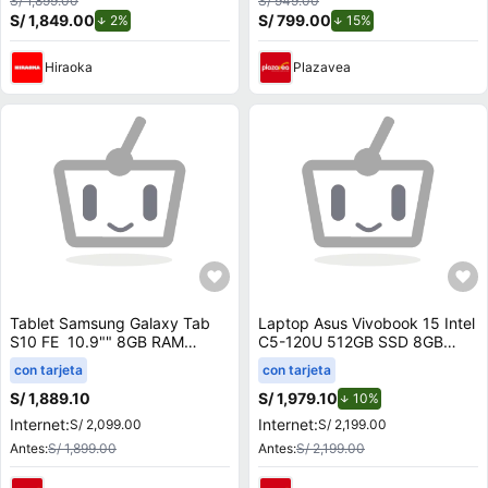
S/ 1,899.00
S/ 949.00
S/ 1,849.00
de descuento.
S/ 799.00
de descuento.
2%
15%
Hiraoka
Plazavea
Tablet Samsung Galaxy Tab
Laptop Asus Vivobook 15 Intel
S10 FE 10.9"" 8GB RAM
C5-120U 512GB SSD 8GB
128GB Gris
RAM 15.6"" Mochila + Mouse
con tarjeta
con tarjeta
X1504VA-BQ4454W
S/ 1,889.10
S/ 1,979.10
de descuento.
10%
Internet:
Internet:
S/ 2,099.00
S/ 2,199.00
Antes:
S/ 1,899.00
Antes:
S/ 2,199.00