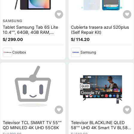
SAMSUNG
Tablet Samsung Tab 6S Lite
Cubierta trasera azul S20plus
10.4"", 64GB, 4GB RAM,
(Self Repair Kit)
cámara principal 8MP y frontal
S/ 299.00
S/ 114.20
5MP, Octa-Core, 7040 mAh,
negro
Coolbox
Samsung
Televisor TCL SMART TV 55""
Televisor BLACKLINE QLED
QD MINILED 4K UHD 55C6K
58"" UHD 4K Smart TV BL58-
T8000QD