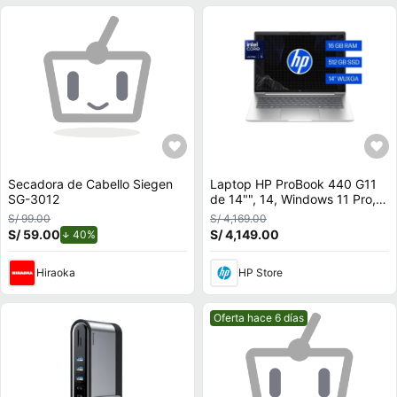
Secadora de Cabello Siegen
Laptop HP ProBook 440 G11
SG-3012
de 14"", 14, Windows 11 Pro,
Intel Core Ultra 5, 16 GB RAM,
S/ 99.00
S/ 4,169.00
512 GB SSD, A24Z2LT
S/ 59.00
de descuento.
S/ 4,149.00
40%
Hiraoka
HP Store
Mejor precio.
Oferta hace 6 días