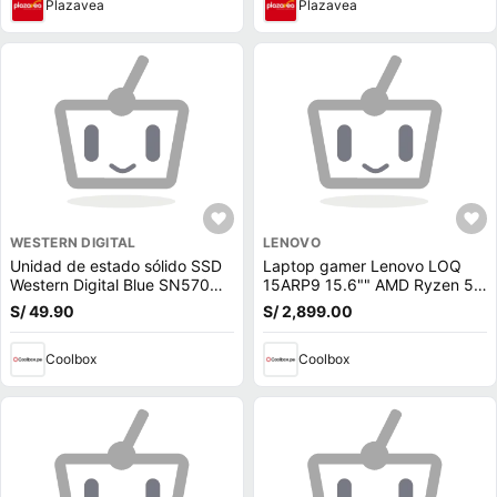
Plazavea
Plazavea
WESTERN DIGITAL
LENOVO
Unidad de estado sólido SSD
Laptop gamer Lenovo LOQ
Western Digital Blue SN570
15ARP9 15.6"" AMD Ryzen 5-
500GB, M.2, NVMe, PCIe 3.0
7235HS, 512GB SSD, 12GB
S/ 49.90
S/ 2,899.00
RAM, GeForce RTX 3050,
Win11, gris
Coolbox
Coolbox