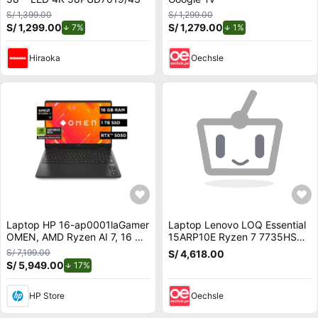
S/ 1,399.00
S/ 1,299.00
S/ 1,299.00
de descuento.
S/ 1,279.00
de descuento.
7%
1%
Hiraoka
Oechsle
Laptop HP 16-ap0001laGamer
Laptop Lenovo LOQ Essential
OMEN, AMD Ryzen AI 7, 16 GB
15ARP10E Ryzen 7 7735HS
RAM, NVIDIA GeForce RTX
16GB RAM 512GB SSD RTX
S/ 7,199.00
S/ 4,618.00
5050, 1 TB SSD, 16"" 2K 144
4050 15.6 83S00000US
S/ 5,949.00
de descuento.
17%
Hz, Windows 11 Home
HP Store
Oechsle