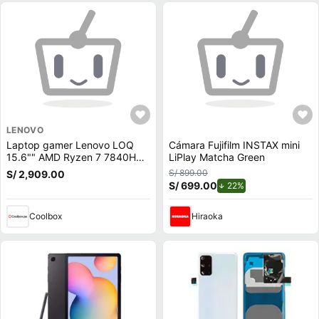
LENOVO
Laptop gamer Lenovo LOQ
Cámara Fujifilm INSTAX mini
15.6"" AMD Ryzen 7 7840HS,
LiPlay Matcha Green
512GB SSD, 16GB RAM, RTX
S/ 899.00
S/ 2,909.00
4050 6GB, Win11 Home, gris
S/ 699.00
de descuento.
22%
Coolbox
Hiraoka