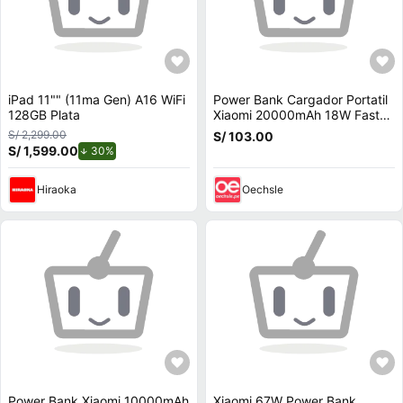
iPad 11"" (11ma Gen) A16 WiFi
Power Bank Cargador Portatil
128GB Plata
Xiaomi 20000mAh 18W Fast
Charger
S/ 2,299.00
S/ 103.00
S/ 1,599.00
de descuento.
30%
Hiraoka
Oechsle
Power Bank Xiaomi 10000mAh
Xiaomi 67W Power Bank