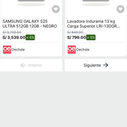
SAMSUNG GALAXY S25
Lavadora Indurama 13 kg
ULTRA 512GB 12GB - NEGRO
Carga Superior LRI-13DGR
Gris Oscuro
S/ 3,799.00
S/ 849.00
S/ 3,539.00
de descuento.
S/ 799.00
de descuento.
6%
5%
Oechsle
Oechsle
Anterior
Siguiente