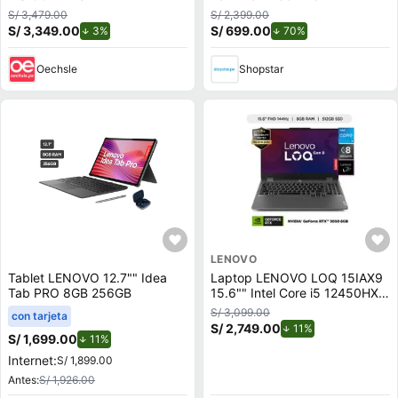
S/ 3,479.00
S/ 2,399.00
S/ 3,349.00
de descuento.
S/ 699.00
de descuento.
3%
70%
Oechsle
Shopstar
LENOVO
Tablet LENOVO 12.7"" Idea
Laptop LENOVO LOQ 15IAX9
Tab PRO 8GB 256GB
15.6"" Intel Core i5 12450HX
8GB 512GB SSD
S/ 3,099.00
con tarjeta
S/ 2,749.00
de descuento.
11%
S/ 1,699.00
de descuento.
11%
Internet:
S/ 1,899.00
Antes:
S/ 1,926.00