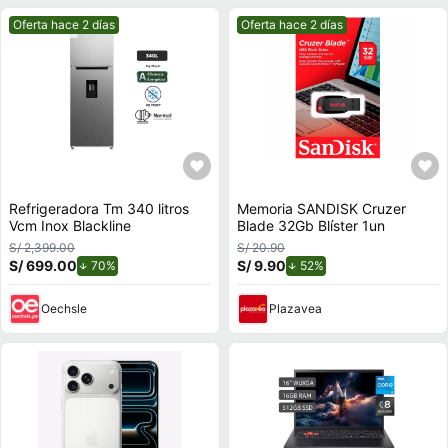
Mejor precio.
Mejor precio.
Oferta hace 2 días
Oferta hace 2 días
Refrigeradora Tm 340 litros
Memoria SANDISK Cruzer
Vcm Inox Blackline
Blade 32Gb Blíster 1un
S/ 2,399.00
S/ 20.90
S/ 699.00
de descuento.
S/ 9.90
de descuento.
70%
52%
Oechsle
Plazavea