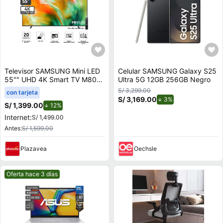
Televisor SAMSUNG Mini LED
Celular SAMSUNG Galaxy S25
55"" UHD 4K Smart TV M80H
Ultra 5G 12GB 256GB Negro
Vision AI
S/ 3,299.00
con tarjeta
S/ 3,169.00
de descuento.
3%
S/ 1,399.00
de descuento.
12%
Internet:
S/ 1,499.00
Antes:
S/ 1,599.00
Plazavea
Oechsle
Mejor precio.
Oferta hace 3 días