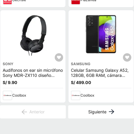
SONY
SAMSUNG
Audífonos on ear sin micrófono
Celular Samsung Galaxy A52,
Sony MDR-ZX110 diseño
128GB, 6GB RAM, cámara
plegable giratorio, conector
trasera 64MP y frontal 32MP,
S/ 9.90
S/ 499.00
3.5 mm, negro
6.5"", Snapdragon, negro
Coolbox
Coolbox
Anterior
Siguiente