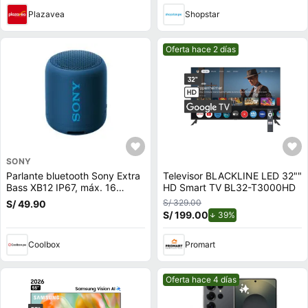
Plazavea
Shopstar
Mejor precio.
Oferta hace 2 días
SONY
Parlante bluetooth Sony Extra
Televisor BLACKLINE LED 32""
Bass XB12 IP67, máx. 16
HD Smart TV BL32-T3000HD
horas, azul
S/ 329.00
S/ 49.90
S/ 199.00
de descuento.
39%
Coolbox
Promart
Mejor precio.
Oferta hace 4 días