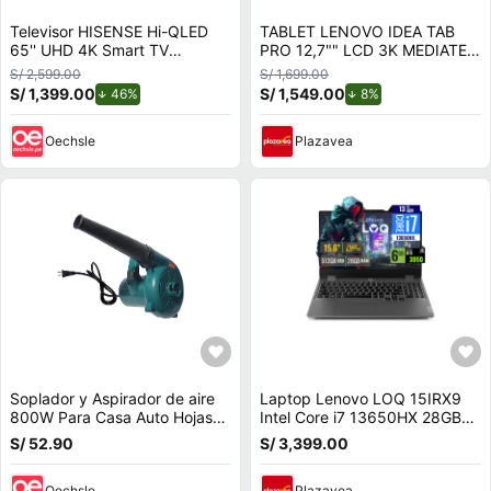
Televisor HISENSE Hi-QLED
TABLET LENOVO IDEA TAB
65'' UHD 4K Smart TV
PRO 12,7"" LCD 3K MEDIATEK
65QD68SG
DIMENSITY 8300 8GB RAM
S/ 2,599.00
S/ 1,699.00
128GB INCLUYE LÁPIZ Y
S/ 1,399.00
de descuento.
S/ 1,549.00
de descuento.
46%
8%
FUNDA
Oechsle
Plazavea
Soplador y Aspirador de aire
Laptop Lenovo LOQ 15IRX9
800W Para Casa Auto Hojas
Intel Core i7 13650HX 28GB
Jardin
RAM 512GB SSD 6GB RTX
S/ 52.90
S/ 3,399.00
3050 15.6 FHD
83DV00FHLM28
Oechsle
Plazavea