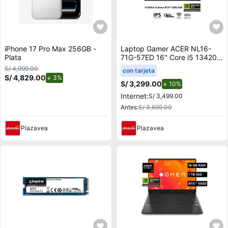
iPhone 17 Pro Max 256GB -
Laptop Gamer ACER NL16-
Plata
71G-57ED 16'' Core i5 13420H
16GB 512GB SSD RTX 4050
S/ 4,999.00
con tarjeta
6GB
S/ 4,829.00
de descuento.
3%
S/ 3,299.00
de descuento.
10%
Internet:
S/ 3,499.00
Antes:
S/ 3,699.00
Plazavea
Plazavea