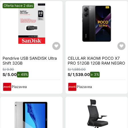
Mejor precio.
Oferta hace 2 días
Pendrive USB SANDISK Ultra
CELULAR XIAOMI POCO X7
Shift 32GB
PRO 512GB 12GB RAM NEGRO
S/ 9.90
S/ 1,589.00
S/ 5.00
de descuento.
S/ 1,539.00
de descuento.
49%
3%
Plazavea
Plazavea