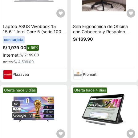
Laptop ASUS Vivobook 15
Silla Ergonómica de Oficina
15.6"" Intel Core 5 (serie 100)
con Cabecera y Respaldo
8GB 512GB SSD X1504VA-
Regulables Negro Gris
S/ 169.90
con tarjeta
BQ4451W
S/ 1,979.00
de descuento.
56%
Internet:
S/ 2,199.00
Antes:
S/ 4,599.00
Plazavea
Promart
Mejor precio.
Mejor precio.
Oferta hace 3 días
Oferta hace 4 días