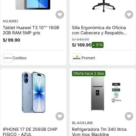
HUAWEI
Tablet Huawei T3 10"" 16GB
Silla Ergonómica de Oficina
2GB RAM 5MP gris
con Cabecera y Respaldo
Regulables
S/ 349.00
S/ 99.90
S/ 169.90
de descuento.
51%
Coolbox
Promart
Mejor precio.
Oferta hace 2 días
BLACKLINE
IPHONE 17 DE 256GB CHIP
Refrigeradora Tm 340 litros
FISICO - AZUL
Vcm Inox Blackline