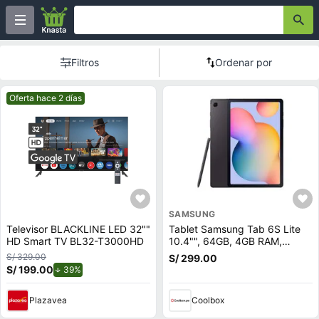
Filtros
Ordenar por
Mejor precio.
Oferta hace 2 días
SAMSUNG
Televisor BLACKLINE LED 32""
Tablet Samsung Tab 6S Lite
HD Smart TV BL32-T3000HD
10.4"", 64GB, 4GB RAM,
cámara principal 8MP y frontal
S/ 329.00
S/ 299.00
5MP, Octa-Core, 7040 mAh,
S/ 199.00
de descuento.
39%
negro
Plazavea
Coolbox