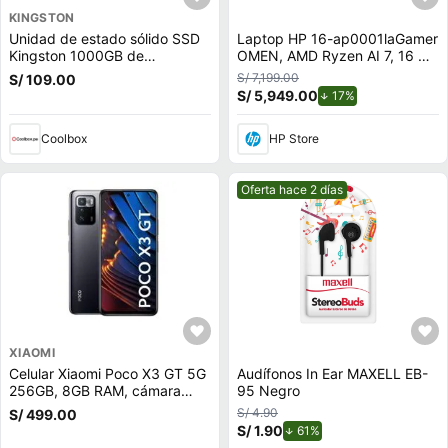
KINGSTON
Unidad de estado sólido SSD
Laptop HP 16-ap0001laGamer
Kingston 1000GB de
OMEN, AMD Ryzen AI 7, 16 GB
capacidad, M.2, NVMe, PCIe
RAM, NVIDIA GeForce RTX
S/ 7,199.00
S/ 109.00
3.0
5050, 1 TB SSD, 16"" 2K 144
S/ 5,949.00
de descuento.
17%
Hz, Windows 11 Home
Coolbox
HP Store
Mejor precio.
Oferta hace 2 días
XIAOMI
Celular Xiaomi Poco X3 GT 5G
Audífonos In Ear MAXELL EB-
256GB, 8GB RAM, cámara
95 Negro
trasera 64MP y frontal 16MP,
S/ 4.90
S/ 499.00
6.6"", negro
S/ 1.90
de descuento.
61%