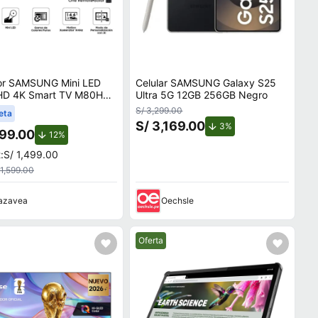
sor SAMSUNG Mini LED
Celular SAMSUNG Galaxy S25
HD 4K Smart TV M80H
Ultra 5G 12GB 256GB Negro
I
S/ 3,299.00
eta
S/ 3,169.00
de descuento.
3%
399.00
de descuento.
12%
:
S/ 1,499.00
 1,599.00
azavea
Oechsle
ecio.
Mejor precio.
Oferta