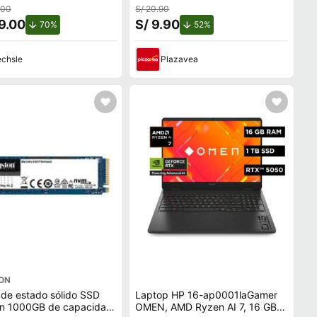
.00
S/ 20.90
9.00
S/ 9.90
de descuento.
de descuento.
70%
52%
chsle
Plazavea
ON
de estado sólido SSD
Laptop HP 16-ap0001laGamer
on 1000GB de capacidad,
OMEN, AMD Ryzen AI 7, 16 GB