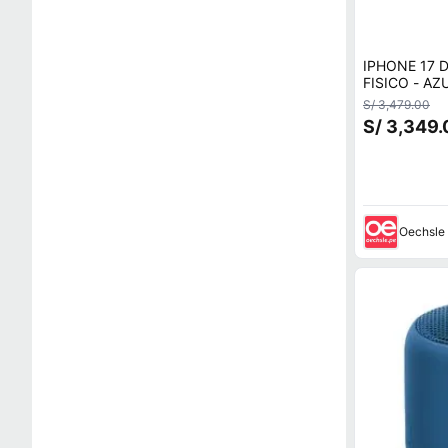
IPHONE 17 
FISICO - AZ
S/ 3,479.00
S/ 3,349.
Oechsle