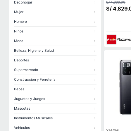
Decohogar
›
S/ 4,999.00
S/ 4,829.
Mujer
›
Hombre
›
Niños
›
Plazave
Moda
›
Belleza, Higiene y Salud
›
Deportes
›
Supermercado
›
Construcción y Ferretería
›
Bebés
›
Juguetes y Juegos
›
Mascotas
›
Instrumentos Musicales
›
Vehículos
›
XIAOMI