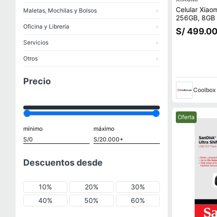
Celular Xiao
Maletas, Mochilas y Bolsos
›
256GB, 8GB
trasera 64MP
Oficina y Librería
›
S/ 499.0
6.6"", negro
Servicios
›
Otros
›
Precio
Coolbox
Mejor precio.
Oferta
mínimo
máximo
Descuentos desde
10%
20%
30%
40%
50%
60%