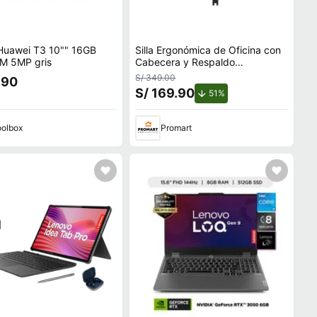
 Huawei T3 10"" 16GB
Silla Ergonómica de Oficina con
M 5MP gris
Cabecera y Respaldo
Regulables
S/ 349.00
.90
S/ 169.90
de descuento.
51%
olbox
Promart