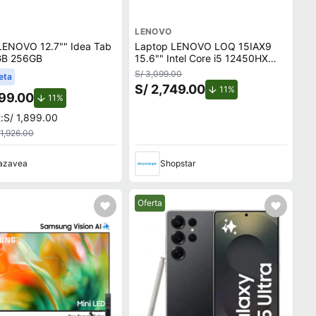
LENOVO
 LENOVO 12.7"" Idea Tab
Laptop LENOVO LOQ 15IAX9
GB 256GB
15.6"" Intel Core i5 12450HX
8GB 512GB SSD
S/ 3,099.00
eta
S/ 2,749.00
de descuento.
11%
699.00
de descuento.
11%
:
S/ 1,899.00
 1,926.00
azavea
Shopstar
Mejor precio.
Oferta