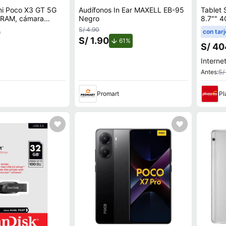
mi Poco X3 GT 5G
Audífonos In Ear MAXELL EB-95
Tablet
 RAM, cámara
Negro
8.7"" 4
 y frontal 16MP,
S/ 4.90
0
con tarj
S/ 1.90
de descuento.
61%
S/ 40
Internet
Antes:
S/
Promart
Pl