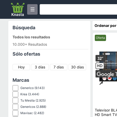
Ordenar por
Búsqueda
Todos los resultados
Mejor precio.
Oferta
10.000+ Resultados
Sólo ofertas
Hoy
3 días
7 días
30 días
Marcas
Generico
(9.143)
Krea
(3.444)
Tu Mesita
(2.925)
Genericos
(2.888)
Televisor B
Mavisac
(2.482)
HD Smart T