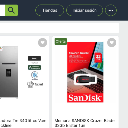
Tiendas
Iniciar sesión
ecio.
Mejor precio.
Oferta
radora Tm 340 litros Vcm
Memoria SANDISK Cruzer Blade
ackline
32Gb Blíster 1un