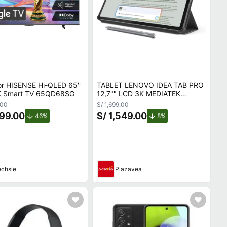
or HISENSE Hi-QLED 65''
TABLET LENOVO IDEA TAB PRO
 Smart TV 65QD68SG
12,7"" LCD 3K MEDIATEK
DIMENSITY 8300 8GB RAM
.00
S/ 1,699.00
128GB INCLUYE LÁPIZ Y
399.00
S/ 1,549.00
de descuento.
de descuento.
46%
8%
FUNDA
chsle
Plazavea