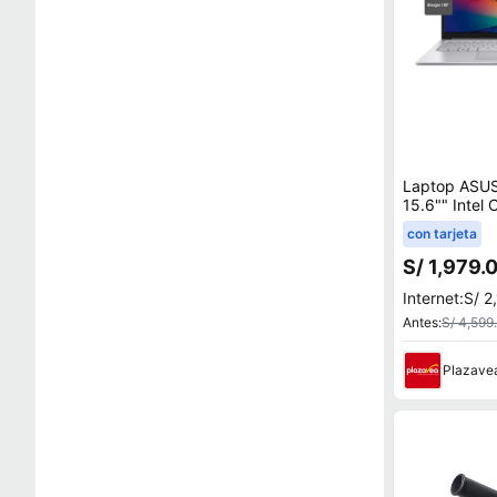
Laptop ASUS
15.6"" Intel 
8GB 512GB 
con tarjeta
BQ4451W
S/ 1,979.
Internet:
S/ 2
Antes:
S/ 4,599
Plazave