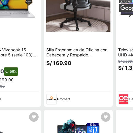
 Vivobook 15
Silla Ergonómica de Oficina con
Televis
Core 5 (serie 100)
Cabecera y Respaldo
UHD 4K
SSD X1504VA-
Regulables Negro Gris
S/ 2,599
S/ 169.90
S/ 1,
00
de descuento.
56%
,199.00
.00
a
Promart
Oe