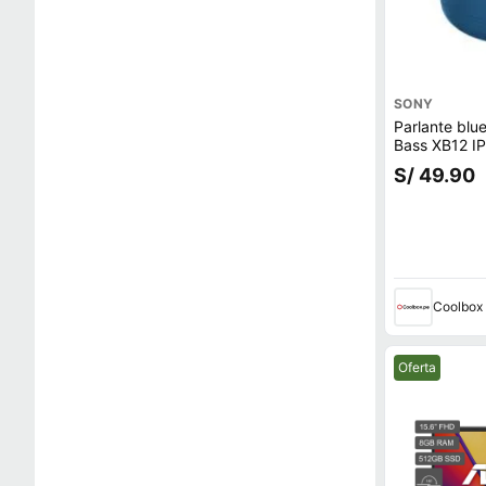
SONY
Parlante blu
Bass XB12 IP
azul
S/ 49.90
Coolbox
Mejor precio.
Oferta