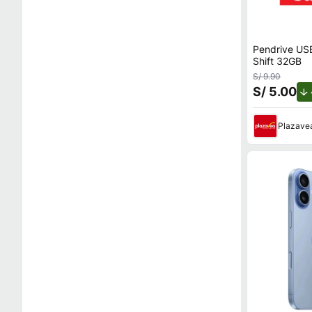
Pendrive US
Shift 32GB
S/ 9.90
S/ 5.00
Plazave