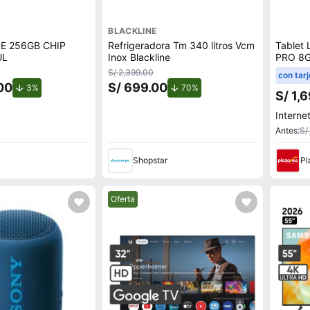
BLACKLINE
DE 256GB CHIP
Refrigeradora Tm 340 litros Vcm
Tablet
UL
Inox Blackline
PRO 8
S/ 2,399.00
con tarj
00
S/ 699.00
de descuento.
de descuento.
3%
70%
S/ 1,
Internet
Antes:
S/
Shopstar
Pl
Mejor precio.
Oferta