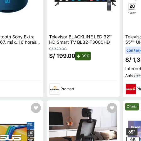
etooth Sony Extra
Televisor BLACKLINE LED 32""
Televi
67, máx. 16 horas,
HD Smart TV BL32-T3000HD
55"" U
Vision A
S/ 329.00
con tarj
S/ 199.00
de descuento.
39%
S/ 1,
Internet
Antes:
S/
Promart
Pl
Mejor pr
Oferta