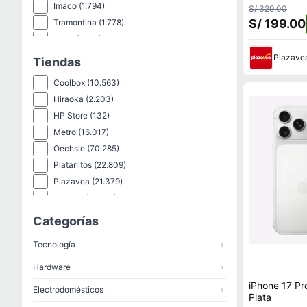
Imaco
(1.794)
S/ 329.00
S/ 199.00
Tramontina
(1.778)
Oster
(1.776)
Genérico
(1.763)
Plazave
Tiendas
Bit4Id
(1.528)
Coolbox
(10.563)
Sm
(1.437)
Hiraoka
(2.203)
Truper
(1.424)
HP Store
(132)
Orange
(1.360)
Metro
(16.017)
Paraiso
(1.321)
Oechsle
(70.285)
Tuhome
(1.314)
Platanitos
(22.809)
Pokemon
(1.216)
Plazavea
(21.379)
New Athletic
(1.168)
Promart
(54.195)
Artesco
(1.032)
Reebok
(23)
Categorías
Samsung
(965)
Samsung
(323)
Hikvision
(941)
Tecnología
›
Shopstar
(115.040)
Thenorthface
(149)
Hardware
›
Wong
(20.013)
iPhone 17 P
Electrodomésticos
›
Plata