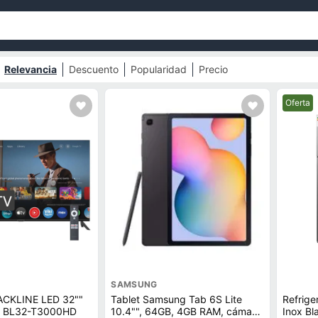
Relevancia
Descuento
Popularidad
Precio
Mejor pr
Oferta
SAMSUNG
LACKLINE LED 32""
Tablet Samsung Tab 6S Lite
Refrige
V BL32-T3000HD
10.4"", 64GB, 4GB RAM, cámara
Inox Bl