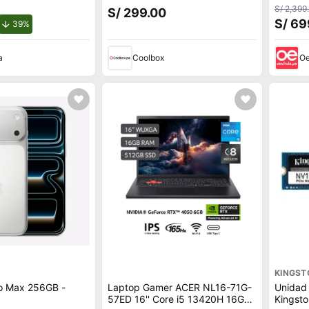
principal 8MP y frontal 5MP,
S/ 2,399
S/ 299.00
Octa-Core, 7040 mAh, negro
S/ 69
de descuento.
39%
a
Coolbox
Oe
KINGST
ro Max 256GB -
Laptop Gamer ACER NL16-71G-
Unidad 
57ED 16'' Core i5 13420H 16GB
Kingst