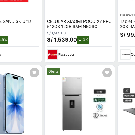
HUAWEI
B SANDISK Ultra
CELULAR XIAOMI POCO X7 PRO
Tablet
512GB 12GB RAM NEGRO
2GB RA
S/ 1,589.00
S/ 99
S/ 1,539.00
de descuento.
de descuento.
49%
3%
a
Plazavea
Co
Mejor precio.
Oferta