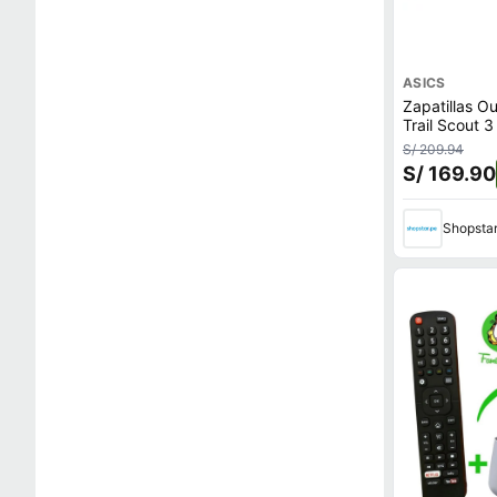
ASICS
Zapatillas O
Trail Scout 
Negro
S/ 209.94
S/ 169.90
Shopsta