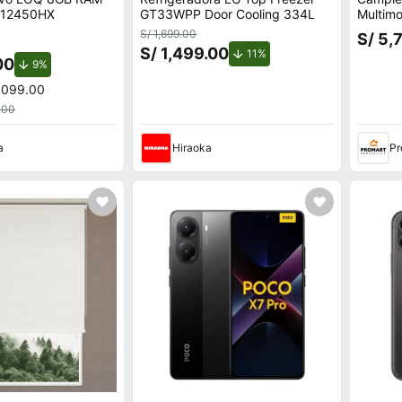
5-12450HX
GT33WPP Door Cooling 334L
Multim
Conect
S/ 1,699.00
S/ 5,
S/ 1,499.00
de descuento.
11%
00
de descuento.
9%
,099.00
.00
a
Hiraoka
Pr