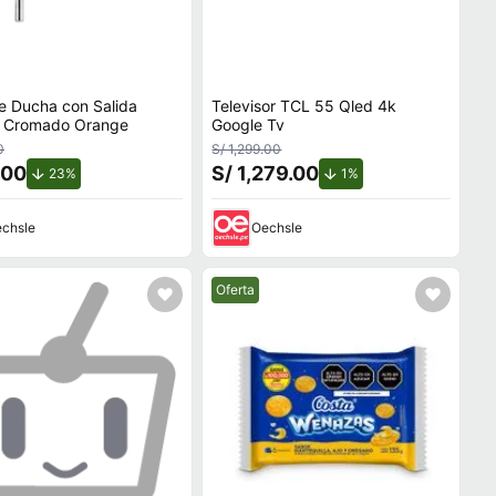
e Ducha con Salida
Televisor TCL 55 Qled 4k
 Cromado Orange
Google Tv
0
S/ 1,299.00
.00
S/ 1,279.00
de descuento.
de descuento.
23%
1%
chsle
Oechsle
Mejor precio.
Oferta