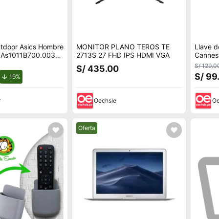
utdoor Asics Hombre
MONITOR PLANO TEROS TE
Llave d
3 As1011B700.003
2713S 27 FHD IPS HDMI VGA
Cannes
S/ 129.0
S/ 435.00
S/ 99
de descuento.
19%
r
Oechsle
Oe
Mejor precio.
Oferta