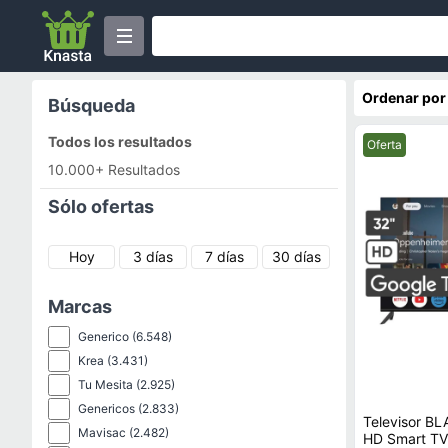
Ordenar por
Búsqueda
Todos los resultados
Mejor precio.
Oferta
10.000+ Resultados
Sólo ofertas
Hoy
3 días
7 días
30 días
Marcas
Generico
(6.548)
Krea
(3.431)
Tu Mesita
(2.925)
Genericos
(2.833)
Televisor B
Mavisac
(2.482)
HD Smart T