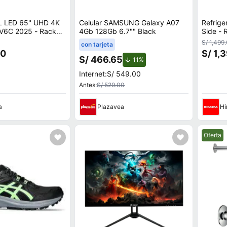
L LED 65'' UHD 4K
Celular SAMSUNG Galaxy A07
Refrige
C 2025 - Rack
4Gb 128Gb 6.7"" Black
Side -
S/ 1,499
con tarjeta
00
S/ 1,
S/ 466.65
de descuento.
11%
Internet:
S/ 549.00
Antes:
S/ 529.00
a
Plazavea
Hi
Mejor pr
Oferta