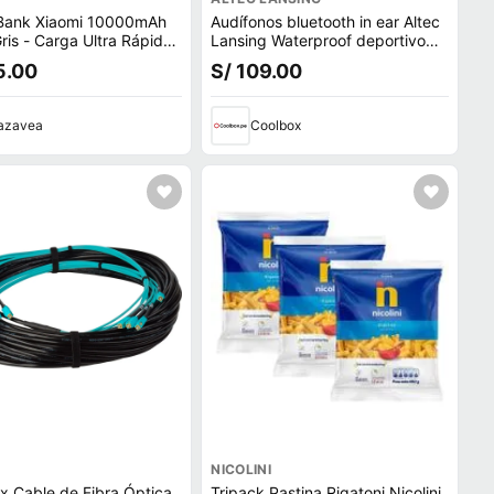
Bank Xiaomi 10000mAh
Audífonos bluetooth in ear Altec
is - Carga Ultra Rápida
Lansing Waterproof deportivo
able integrado
IPX6, micrófono incorporado,
5.00
S/ 109.00
máx. 6 horas, control volumen,
negro
azavea
Coolbox
NICOLINI
 Cable de Fibra Óptica
Tripack Pastina Rigatoni Nicolini