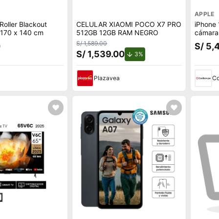
APPLE
Roller Blackout
CELULAR XIAOMI POCO X7 PRO
iPhone
Fiber Blanco 170 x 140 cm
512GB 12GB RAM NEGRO
cámara 
12MP, 5
S/ 1,589.00
0
S/ 5,
S/ 1,539.00
de descuento.
3%
Plazavea
Co