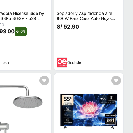
radora Hisense Side by
Soplador y Aspirador de aire
 RS3P558ESA - 529 L
800W Para Casa Auto Hojas
Jardin
.00
S/ 52.90
399.00
de descuento.
6%
raoka
Oechsle
ecio.