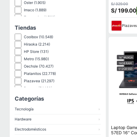
Oster
(1.905)
S/ 329.00
S/ 199.00
Imaco
(1.889)
Tramontina
(1.789)
Bit4Id
(1.533)
Plazave
Tiendas
Sm
(1.437)
Coolbox
(10.548)
Truper
(1.423)
Hiraoka
(2.214)
Orange
(1.360)
HP Store
(131)
Paraiso
(1.321)
Metro
(15.980)
Tuhome
(1.312)
Oechsle
(70.427)
Genérico
(1.227)
Platanitos
(22.778)
Pokemon
(1.216)
Plazavea
(21.297)
New Athletic
(1.163)
Promart
(54.190)
Artesco
(1.015)
Reebok
(331)
Categorías
Samsung
(969)
Samsung
(323)
Hikvision
(941)
Tecnología
›
Shopstar
(111.669)
Thenorthface
(149)
Hardware
›
Wong
(20.010)
Laptop Gam
Electrodomésticos
›
57ED 16'' C