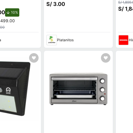
RTX 4050 6GB
P/Cumpleaños 3014013
S/ 1,899
S/ 3.00
S/ 1,
00
de descuento.
10%
,499.00
.00
a
Platanitos
Hi