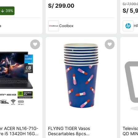
principal 8MP y frontal 5MP,
RAM, N
S/ 7,199
S/ 299.00
Octa-Core, 7040 mAh, negro
5050, 1
S/ 5,
de descuento.
39%
Hz, Wi
a
Coolbox
HP
er ACER NL16-71G-
FLYING TIGER Vasos
Televi
ore i5 13420H 16GB
Descartables 8pcs
QD MIN