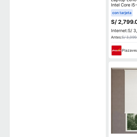
Intel Core i
con tarjeta
S/ 2,799.
Internet:
S/ 3
Antes:
S/ 3,099
Plazave