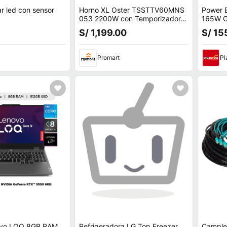
r led con sensor
Horno XL Oster TSSTTV60MNS
Power 
053 2200W con Temporizador
165W Gr
de 120 Minutos
y con c
S/ 1,199.00
S/ 15
Promart
Pl
ovo LOQ 8GB RAM
Refrigeradora LG Top Freezer
Camplex