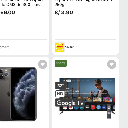
odo OM3 de 300' con
250g
ores SC
769.00
S/ 3.90
omart
Metro
Mejor precio.
Oferta