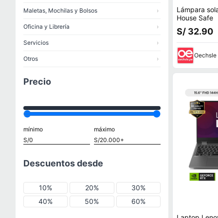
Lámpara sola
Maletas, Mochilas y Bolsos
›
House Safe
Oficina y Librería
›
S/ 32.90
Servicios
›
Oechsle
Otros
›
Precio
mínimo
máximo
Descuentos desde
10%
20%
30%
40%
50%
60%
Laptop Len