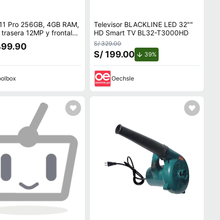
 11 Pro 256GB, 4GB RAM,
Televisor BLACKLINE LED 32""
trasera 12MP y frontal
HD Smart TV BL32-T3000HD
.8"", A13 Bionic, negro
S/ 329.00
499.90
S/ 199.00
de descuento.
39%
olbox
Oechsle