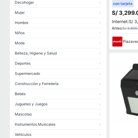
512GB SSD 
Decohogar
›
con tarjeta
S/ 3,299.
Mujer
›
Internet:
S/ 3
Hombre
›
Antes:
S/ 3,699
Niños
›
Plazave
Moda
›
Belleza, Higiene y Salud
›
Deportes
›
Supermercado
›
Construcción y Ferretería
›
Bebés
›
Juguetes y Juegos
›
Mascotas
›
Instrumentos Musicales
›
Vehículos
›