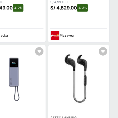
.00
S/ 4,999.00
849.00
S/ 4,829.00
de descuento.
de descuento.
2%
3%
raoka
Plazavea
ALTEC LANSING