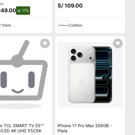
VIDIA GeForce RTX
M.2, NVMe, PCIe 3.0
.00
S/ 109.00
 TB SSD, 16"" 2K 144
949.00
de descuento.
17%
ndows 11 Home
 Store
Coolbox
sor TCL SMART TV 55""
iPhone 17 Pro Max 256GB -
ILED 4K UHD 55C6K
Plata