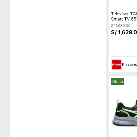
Televisor TC
Smart TV 65V6
Fijo
S/ 1,639.00
S/ 1,629.
Plazave
Mejor precio.
Oferta