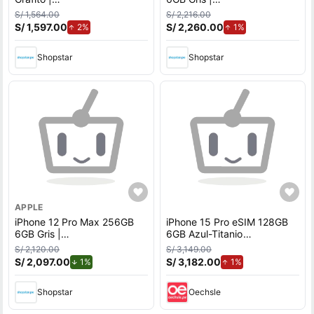
REACONDICIONADO
REACONDICIONADO
S/ 1,564.00
S/ 2,216.00
GRADO A
GRADO A
S/ 1,597.00
de aumento.
S/ 2,260.00
de aumento.
2%
1%
Shopstar
Shopstar
APPLE
iPhone 12 Pro Max 256GB
iPhone 15 Pro eSIM 128GB
6GB Gris |
6GB Azul-Titanio
REACONDICIONADO
(REACONDICIONADO
S/ 2,120.00
S/ 3,149.00
GRADO A
GRADO A+)
S/ 2,097.00
de descuento.
S/ 3,182.00
de aumento.
1%
1%
Shopstar
Oechsle