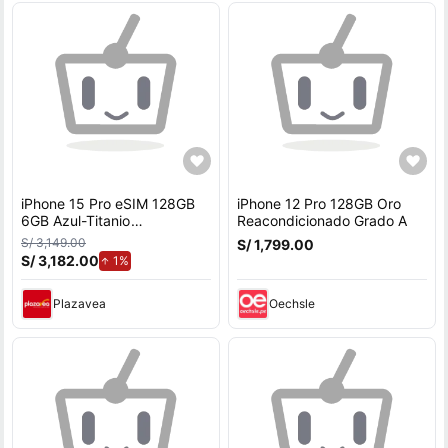
iPhone 15 Pro eSIM 128GB
iPhone 12 Pro 128GB Oro
6GB Azul-Titanio
Reacondicionado Grado A
(REACONDICIONADO
S/ 3,149.00
S/ 1,799.00
GRADO A+)
S/ 3,182.00
de aumento.
1%
Plazavea
Oechsle