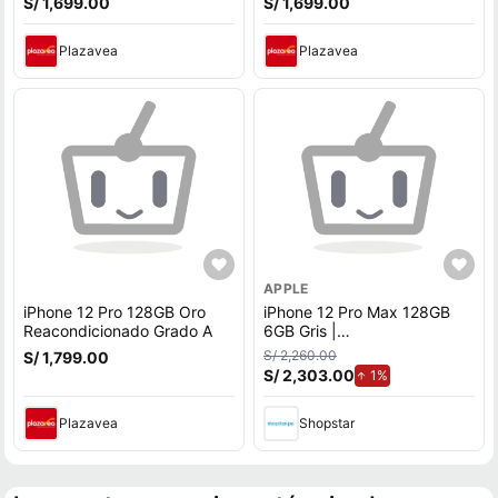
S/ 1,699.00
S/ 1,699.00
Plazavea
Plazavea
APPLE
iPhone 12 Pro 128GB Oro
iPhone 12 Pro Max 128GB
Reacondicionado Grado A
6GB Gris |
REACONDICIONADO
S/ 2,260.00
S/ 1,799.00
S/ 2,303.00
de aumento.
1%
Plazavea
Shopstar