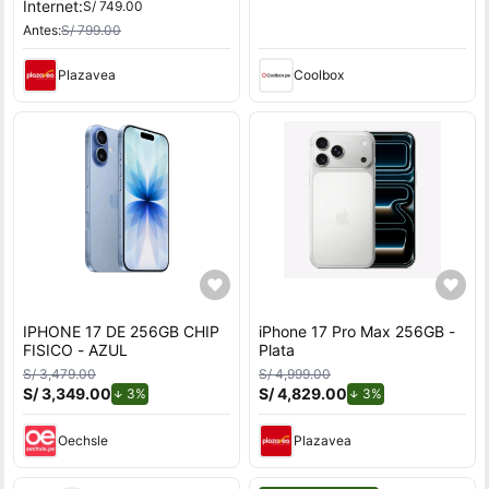
Internet:
S/ 749.00
Antes:
S/ 799.00
Plazavea
Coolbox
IPHONE 17 DE 256GB CHIP
iPhone 17 Pro Max 256GB -
FISICO - AZUL
Plata
S/ 3,479.00
S/ 4,999.00
S/ 3,349.00
de descuento.
S/ 4,829.00
de descuento.
3%
3%
Oechsle
Plazavea