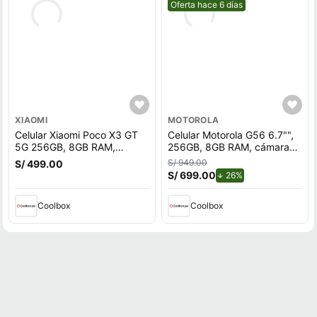
Mejor precio.
Oferta hace 6 días
XIAOMI
MOTOROLA
Celular Xiaomi Poco X3 GT
Celular Motorola G56 6.7"",
5G 256GB, 8GB RAM,
256GB, 8GB RAM, cámara
cámara trasera 64MP y
trasera 50MP y frontal
S/ 949.00
S/ 499.00
frontal 16MP, 6.6"", negro
32MP, azul marino
S/ 699.00
de descuento.
26%
Coolbox
Coolbox