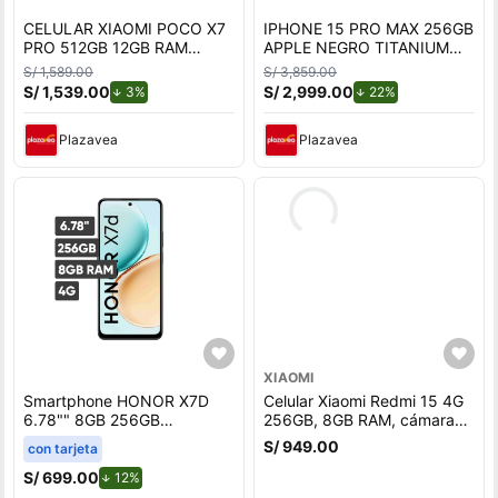
CELULAR XIAOMI POCO X7
IPHONE 15 PRO MAX 256GB
PRO 512GB 12GB RAM
APPLE NEGRO TITANIUM
NEGRO
REACONDICIONADO
S/ 1,589.00
S/ 3,859.00
S/ 1,539.00
de descuento.
S/ 2,999.00
de descuento.
3%
22%
Plazavea
Plazavea
XIAOMI
Smartphone HONOR X7D
Celular Xiaomi Redmi 15 4G
6.78"" 8GB 256GB
256GB, 8GB RAM, cámara
108MP+2MP Negro
trasera 50 MP y frontal 8MP,
S/ 949.00
con tarjeta
6.9"", negro
S/ 699.00
de descuento.
12%