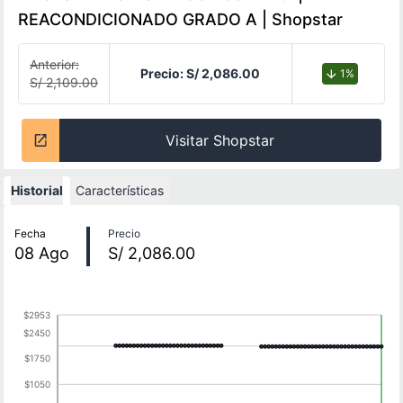
REACONDICIONADO GRADO A | Shopstar
Anterior:
Precio:
S/ 2,086.00
1%
S/ 2,109.00
Visitar Shopstar
Historial
Características
Historial de precios
Fecha
Precio
08
Ago
S/ 2,086.00
$2953
$2450
$1750
$1050