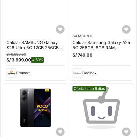
SAMSUNG
Celular SAMSUNG Galaxy
Celular Samsung Galaxy A25
S26 Ultra 5G 12GB 256GB
5G 256GB, 8GB RAM,
Azul
cámara trasera 50MP y
S/ 9,999.00
S/ 749.00
frontal 13MP, 6.5"", negro
S/ 3,999.00
de descuento.
60%
Promart
Coolbox
Mejor precio.
Oferta hace 6 días