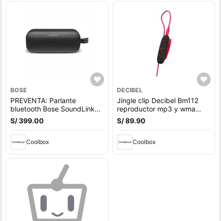
BOSE
DECIBEL
PREVENTA: Parlante
Jingle clip Decibel Bm112
bluetooth Bose SoundLink
reproductor mp3 y wma
Flex 1ra Gen, Bluetooth 5.3,
8gb rojo
S/ 399.00
S/ 89.90
hasta 12h, IP67, batería
recargable, resistente al
agua, negro (reempacado)
Coolbox
Coolbox