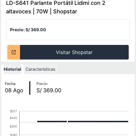
LD-S641 Parlante Portátil Lidimi con 2
altavoces | 70W | Shopstar
Precio:
S/ 369.00
Visitar Shopstar
Historial
Características
Historial de precios
Fecha
Precio
08
Ago
S/ 369.00
$517
$420
$300
$180