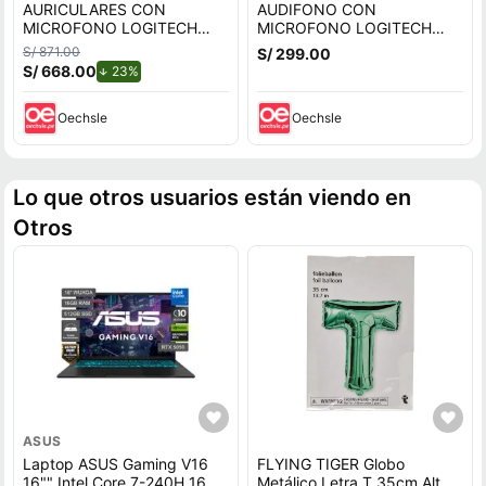
AURICULARES CON
AUDIFONO CON
MICROFONO LOGITECH
MICROFONO LOGITECH
G522 LIGHTSPEED
G432 USB NEGRO
S/ 871.00
S/ 299.00
WIRELESS - BLUETOOTH -
S/ 668.00
de descuento.
23%
USB-C RGB
Oechsle
Oechsle
Lo que otros usuarios están viendo en
Otros
ASUS
Laptop ASUS Gaming V16
FLYING TIGER Globo
16"" Intel Core 7-240H 16GB
Metálico Letra T 35cm Alt