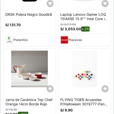
DRSK Polera Negro Goodkill
Laptop Lenovo Gamer LOQ
15IAX9E 15.6"" Intel Core i5
512GB SSD 8GB NVIDIA
S/ 3,117.00
S/ 131.70
RTX2050
S/ 3,053.00
de descuento.
2%
Platanitos
Plazavea
Jarra de Cerámica Top Chef
FLYING TIGER Acuarelas
Orange 14cm Borde Rojo
P/Halloween 3019777-Pant-
A
S/ 14.90
S/ 9.90
de descuento.