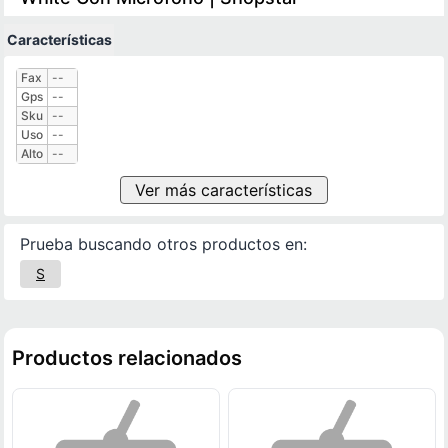
Características
Características técnicas
Fax
--
Gps
--
Sku
--
Uso
--
Alto
--
Ver más características
Prueba buscando otros productos en:
S
Productos relacionados