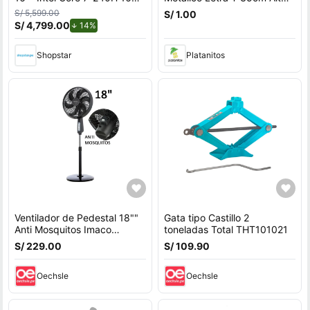
512GB SSD RTX5050
P/Cumple 3014370
S/ 5,599.00
S/ 1.00
S/ 4,799.00
de descuento.
14%
Shopstar
Platanitos
Ventilador de Pedestal 18""
Gata tipo Castillo 2
Anti Mosquitos Imaco
toneladas Total THT101021
FSM7518MK 85W
S/ 229.00
S/ 109.90
Oechsle
Oechsle