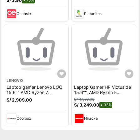
S/ 3.90
73%
Oechsle
Platanitos
LENOVO
Laptop gamer Lenovo LOQ
Laptop Gamer HP Victus de
15.6"" AMD Ryzen 7
15.6"", AMD Ryzen 5
7840HS, 512GB SSD, 16GB
7535HS, NVIDIA GeForce
S/ 4,999.00
S/ 2,909.00
RAM, RTX 4050 6GB, Win11
RTX 3050, 12GB RAM, disco
S/ 3,249.00
de descuento.
35%
Home, gris
sólido de 512GB, modelo 15-
fb3058la
Coolbox
Hiraoka