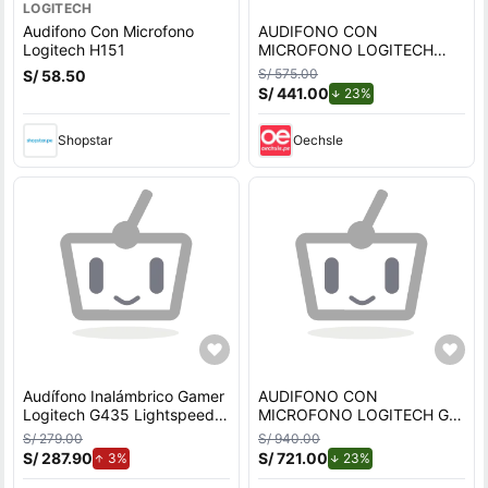
LOGITECH
Audifono Con Microfono
AUDIFONO CON
Logitech H151
MICROFONO LOGITECH
ZONE VIBE 100
S/ 575.00
S/ 58.50
BLUETOOTH ROSE
S/ 441.00
de descuento.
23%
Shopstar
Oechsle
Audífono Inalámbrico Gamer
AUDIFONO CON
Logitech G435 Lightspeed
MICROFONO LOGITECH G
Blanco
PRO X LIGHTSPEED
S/ 279.00
S/ 940.00
WIRELESS BLACK 981-
S/ 287.90
de aumento.
S/ 721.00
de descuento.
3%
23%
000906