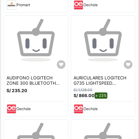
Promart
Oechsle
AUDIFONO LOGITECH
AURICULARES LOGITECH
ZONE 300 BLUETOOTH
G735 LIGHTSPEED
WHITE
BLUETOOTH RGB WHITE
S/ 1,128.00
S/ 235.20
S/ 866.00
de descuento.
23%
Oechsle
Oechsle