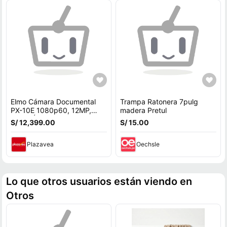
Elmo Cámara Documental
Trampa Ratonera 7pulg
PX-10E 1080p60, 12MP,
madera Pretul
Zoom Óptico 12x, Pantalla
S/ 12,399.00
S/ 15.00
Táctil de 5""
Plazavea
Oechsle
Lo que otros usuarios están viendo en
Otros