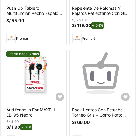
Push Up Tablero
Repelente De Palomas Y
Multifuncion Pecho Espalda
Pájaros Reflectante Con Giro
Hombros Triceps
Por Viento Para Exteriores
S/ 259.00
S/ 55.00
Con Soporte en U
S/ 119.00
de descuento.
54%
Promart
Promart
Mejor precio.
Oferta hace 3 días
Audífonos In Ear MAXELL
Pack Lentes Con Estuche
EB-95 Negro
Torneo Gris + Gorro Porto
Fucsia
S/ 4.90
S/ 66.00
S/ 1.90
de descuento.
61%