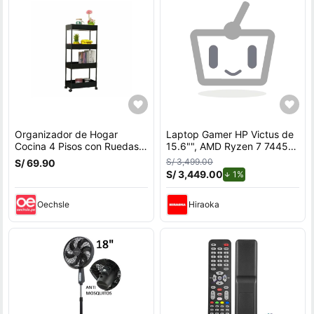
Organizador de Hogar
Laptop Gamer HP Victus de
Cocina 4 Pisos con Ruedas
15.6"", AMD Ryzen 7 7445H,
Negro Verdulero Frutero
NVIDIA GeForce RTX 3050,
S/ 3,499.00
S/ 69.90
16GB RAM, disco sólido de
S/ 3,449.00
de descuento.
1%
512GB, modelo 15-fb3020la
Oechsle
Hiraoka