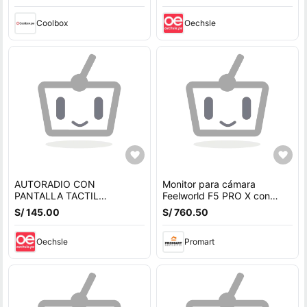
Coolbox
Oechsle
AUTORADIO CON
Monitor para cámara
PANTALLA TACTIL
Feelworld F5 PRO X con
BLUETOOTH
pantalla táctil
S/ 145.00
S/ 760.50
Oechsle
Promart