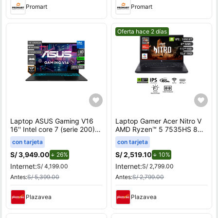
Promart
Promart
Mejor precio.
Oferta hace 2 días
Laptop ASUS Gaming V16
Laptop Gamer Acer Nitro V
16'' Intel core 7 (serie 200)
AMD Ryzen™ 5 7535HS 8GB
8GB 512GB SSD RTX3050
RAM 512GB SSD 15.6"" RTX
con tarjeta
con tarjeta
V3607VJ-TK286W
3050
S/ 3,949.00
de descuento.
S/ 2,519.10
de descuento.
26%
10%
Internet:
Internet:
S/ 4,199.00
S/ 2,799.00
Antes:
S/ 5,399.00
Antes:
S/ 2,799.00
Plazavea
Plazavea