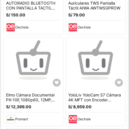
AUTORADIO BLUETOOTH
Auriculares TWS Pantalla
CON PANTALLA TACTIL
Táctil AIWA AWTWSGPROW
MAS CAMARA DE
S/ 150.00
S/ 79.00
RETROCESO
Oechsle
Oechsle
Elmo Cámara Documental
YoloLiv YoloCam S7 Cámara
PX-10E 1080p60, 12MP,
4K MFT con Encoder
Zoom Óptico 12x, Pantalla
Instream y Pantalla Táctil de
S/ 12,399.00
S/ 8,959.00
Táctil de 5""
7""
Promart
Oechsle