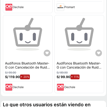
Oechsle
Promart
Audífonos Bluetooth Master-
Audífonos Bluetooth Master-
G con Cancelación de Ruido
G con Cancelación de Ruido
ANC Game Mode y App
ANC Game Mode y App
S/ 99.90
S/ 89.90
BUDS35G
BUDS32B
S/ 119.90
de aumento.
S/ 99.90
de aumento.
20%
11%
Oechsle
Oechsle
Lo que otros usuarios están viendo en