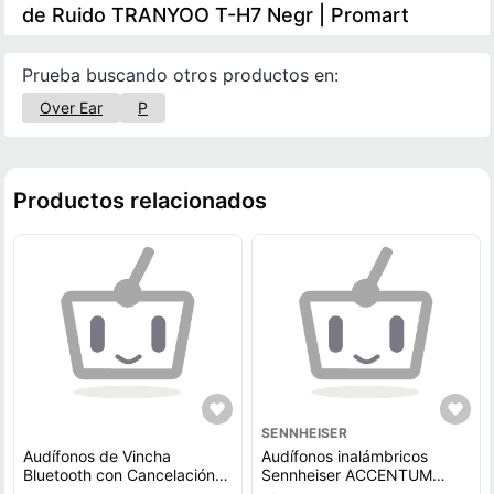
de Ruido TRANYOO T-H7 Negr | Promart
Prueba buscando otros productos en:
Over Ear
P
Productos relacionados
SENNHEISER
Audífonos de Vincha
Audífonos inalámbricos
Bluetooth con Cancelación
Sennheiser ACCENTUM
de Ruido Gama Pro Nova
Wireless Cancelación de