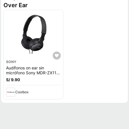
Over Ear
SONY
Audífonos on ear sin
micrófono Sony MDR-ZX110
diseño plegable giratorio,
S/ 9.90
conector 3.5 mm, negro
Coolbox