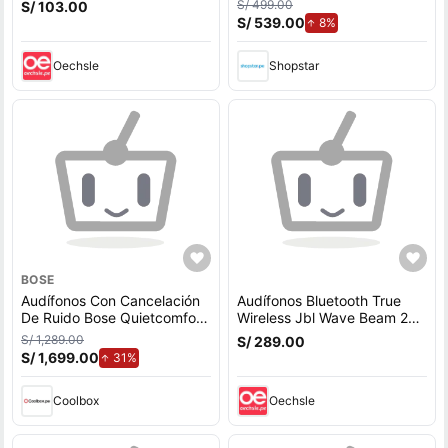
S/ 499.00
S/ 103.00
Ruido Batería hasta 50
S/ 539.00
de aumento.
8%
Horas Negr
Oechsle
Shopstar
BOSE
Audífonos Con Cancelación
Audífonos Bluetooth True
De Ruido Bose Quietcomfort
Wireless Jbl Wave Beam 2
Black, Recargables,
Cancelación De Ruido 40h
S/ 1,289.00
S/ 289.00
Cancelación de Ruido,
Azul
S/ 1,699.00
de aumento.
31%
Bluetooth, Negro
Coolbox
Oechsle