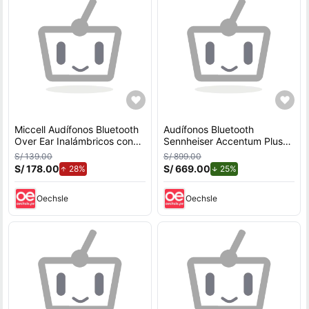
Miccell Audífonos Bluetooth
Audífonos Bluetooth
Over Ear Inalámbricos con
Sennheiser Accentum Plus
Cancelación de Ruido y
Audio Hi-Fi cancelación de
S/ 139.00
S/ 899.00
Sonido HiFi
ruido 50h negro
S/ 178.00
de aumento.
S/ 669.00
de descuento.
28%
25%
Oechsle
Oechsle