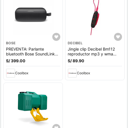
BOSE
DECIBEL
PREVENTA: Parlante
Jingle clip Decibel Bm112
bluetooth Bose SoundLink
reproductor mp3 y wma
Flex 1ra Gen, Bluetooth 5.3,
8gb rojo
S/ 399.00
S/ 89.90
hasta 12h, IP67, batería
recargable, resistente al
agua, negro (reempacado)
Coolbox
Coolbox