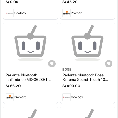
S/ 9.90
S/ 45.20
Doble Parlante de 4
pulgadas
Coolbox
Promart
BOSE
Parlante Bluetooth
Parlante bluetooth Bose
Inalámbrico MS-3628BT
Sistema Sound Touch 10
Luces LED RGB 20W con
wifi, control remoto
S/ 66.20
S/ 999.00
Doble Parlante de 4
pulgadas
Promart
Coolbox