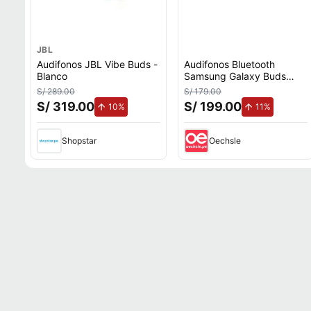
JBL
Audifonos JBL Vibe Buds -
Audifonos Bluetooth
Blanco
Samsung Galaxy Buds
Core Blanco
S/ 289.00
S/ 179.00
S/ 319.00
S/ 199.00
de aumento.
de aument
10%
11%
Shopstar
Oechsle