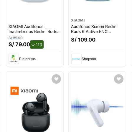
XIAOMI
XIAOMI Audifonos
Audifonos Xiaomi Redmi
Inalámbricos Redmi Buds 8
Buds 6 Active ENC
Lite Bluetooth 5.4
Bluetooth 5.4 Celeste
S/ 89.00
S/ 109.00
S/ 79.00
de descuento.
11%
Platanitos
Shopstar