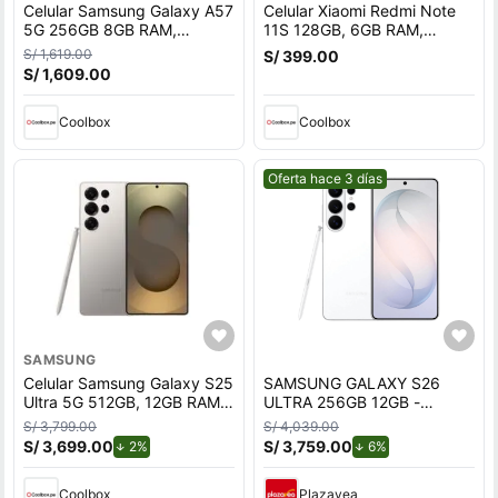
Celular Samsung Galaxy A57
Celular Xiaomi Redmi Note
5G 256GB 8GB RAM,
11S 128GB, 6GB RAM,
cámara trasera 50MP y
cámara trasera 108MP y
S/ 1,619.00
S/ 399.00
frontal 12MP, 6.7"", azul
frontal 16MP, 6.43"", gris
S/ 1,609.00
oscuro
Coolbox
Coolbox
Mejor precio.
Oferta hace 3 días
SAMSUNG
Celular Samsung Galaxy S25
SAMSUNG GALAXY S26
Ultra 5G 512GB, 12GB RAM,
ULTRA 256GB 12GB -
cámara trasera 200MP y
BLANCO
S/ 3,799.00
S/ 4,039.00
frontal 12MP, pantalla 6.9"",
S/ 3,699.00
de descuento.
S/ 3,759.00
de descuento.
2%
6%
titanium gray
Coolbox
Plazavea