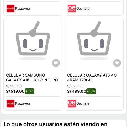
Plazavea
Oechsle
CELULAR SAMSUNG
CELULAR GALAXY A16 4G
GALAXY A16 128GB NEGRO
4RAM 128GB
S/ 539.00
S/ 529.00
S/ 519.00
de descuento.
S/ 499.00
de descuento.
3%
5%
Plazavea
Oechsle
Lo que otros usuarios están viendo en