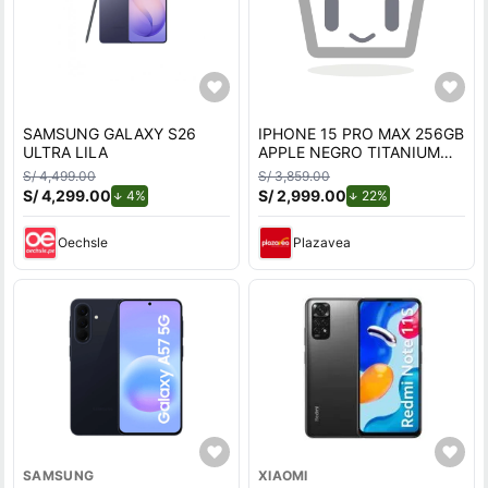
SAMSUNG GALAXY S26
IPHONE 15 PRO MAX 256GB
ULTRA LILA
APPLE NEGRO TITANIUM
REACONDICIONADO
S/ 4,499.00
S/ 3,859.00
S/ 4,299.00
de descuento.
S/ 2,999.00
de descuento.
4%
22%
Oechsle
Plazavea
SAMSUNG
XIAOMI