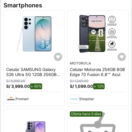
Smartphones
MOTOROLA
Celular SAMSUNG Galaxy
Celular Motorola 256GB 8GB
S26 Ultra 5G 12GB 256GB
Edge 70 Fusion 6.8"" Azul
Azul
S/ 9,999.00
S/ 1,249.00
S/ 3,999.00
de descuento.
S/ 1,099.00
de descuento.
60%
12%
Promart
Shopstar
Mejor precio.
Oferta hace 5 días