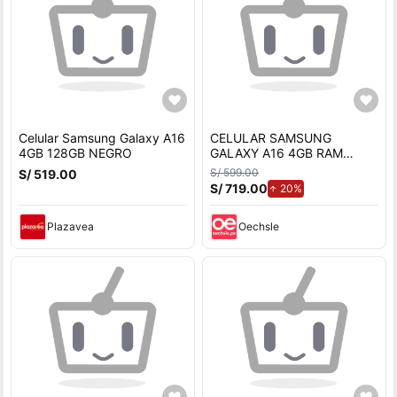
Celular Samsung Galaxy A16
CELULAR SAMSUNG
4GB 128GB NEGRO
GALAXY A16 4GB RAM
128GB ROM NEGRO
S/ 599.00
S/ 519.00
S/ 719.00
de aumento.
20%
Plazavea
Oechsle