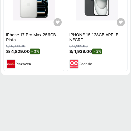
iPhone 17 Pro Max 256GB -
IPHONE 15 128GB APPLE
Plata
NEGRO
REACONDICIONADO
S/ 4,999.00
S/ 1,989.00
S/ 4,829.00
de descuento.
S/ 1,939.00
de descuento.
3%
2%
Plazavea
Oechsle