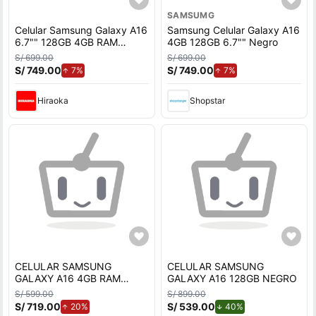
SAMSUMG
Celular Samsung Galaxy A16
Samsung Celular Galaxy A16
6.7"" 128GB 4GB RAM
4GB 128GB 6.7"" Negro
Negro
S/ 699.00
S/ 699.00
S/ 749.00
de aumento.
S/ 749.00
de aumento.
7%
7%
Hiraoka
Shopstar
CELULAR SAMSUNG
CELULAR SAMSUNG
GALAXY A16 4GB RAM
GALAXY A16 128GB NEGRO
128GB ROM NEGRO
S/ 599.00
S/ 899.00
S/ 719.00
de aumento.
S/ 539.00
de descuento.
20%
40%