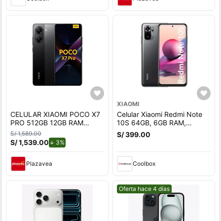
XIAOMI
CELULAR XIAOMI POCO X7
Celular Xiaomi Redmi Note
PRO 512GB 12GB RAM
10S 64GB, 6GB RAM,
NEGRO
cámara trasera 64MP y
S/ 1,589.00
S/ 399.00
frontal 13MP, 6.43"", gris
S/ 1,539.00
de descuento.
3%
Plazavea
Coolbox
Mejor precio.
Oferta hace 4 días