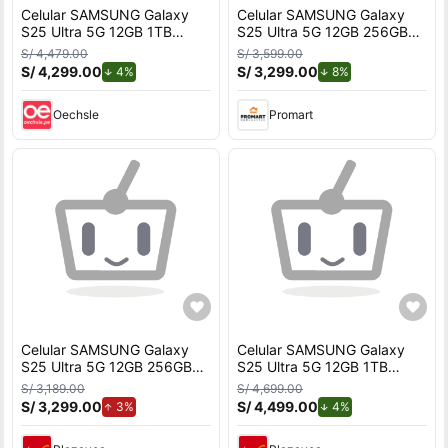
Celular SAMSUNG Galaxy
Celular SAMSUNG Galaxy
S25 Ultra 5G 12GB 1TB
S25 Ultra 5G 12GB 256GB
White Silver
White Silver
S/ 4,479.00
S/ 3,599.00
S/ 4,299.00
de descuento.
S/ 3,299.00
de descuento.
4%
8%
Oechsle
Promart
Celular SAMSUNG Galaxy
Celular SAMSUNG Galaxy
S25 Ultra 5G 12GB 256GB
S25 Ultra 5G 12GB 1TB
White Silver
White Silver
S/ 3,189.00
S/ 4,699.00
S/ 3,299.00
de aumento.
S/ 4,499.00
de descuento.
3%
4%