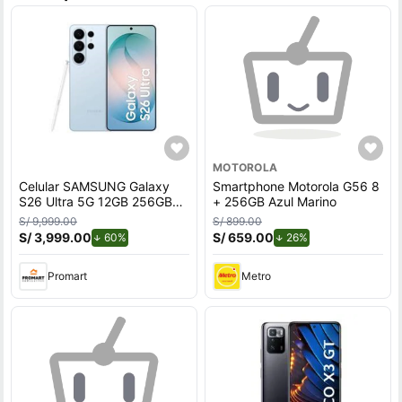
MOTOROLA
Celular SAMSUNG Galaxy
Smartphone Motorola G56 8
S26 Ultra 5G 12GB 256GB
+ 256GB Azul Marino
Azul
S/ 9,999.00
S/ 899.00
S/ 3,999.00
de descuento.
S/ 659.00
de descuento.
60%
26%
Promart
Metro