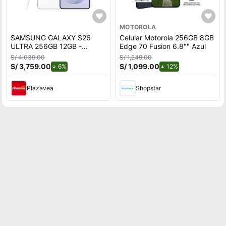
MOTOROLA
SAMSUNG GALAXY S26
Celular Motorola 256GB 8GB
ULTRA 256GB 12GB -
Edge 70 Fusion 6.8"" Azul
BLANCO
S/ 4,039.00
S/ 1,249.00
S/ 3,759.00
de descuento.
S/ 1,099.00
de descuento.
6%
12%
Plazavea
Shopstar