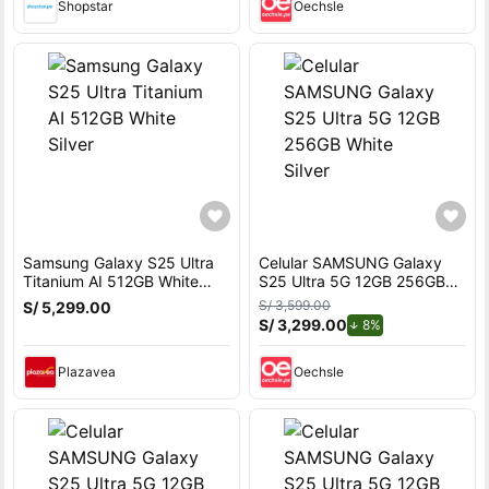
Shopstar
Oechsle
Samsung Galaxy S25 Ultra
Celular SAMSUNG Galaxy
Titanium AI 512GB White
S25 Ultra 5G 12GB 256GB
Silver
White Silver
S/ 3,599.00
S/ 5,299.00
S/ 3,299.00
de descuento.
8%
Plazavea
Oechsle