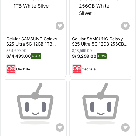
Celular SAMSUNG Galaxy
Celular SAMSUNG Galaxy
S25 Ultra 5G 12GB 1TB
S25 Ultra 5G 12GB 256GB
White Silver
White Silver
S/ 4,699.00
S/ 3,599.00
S/ 4,499.00
de descuento.
S/ 3,299.00
de descuento.
4%
8%
Oechsle
Oechsle