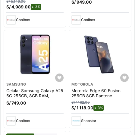
S/ 5,149.00
S/ 949.00
18MP, 6.9"", silver
6.9"", negro
S/ 4,989.00
de descuento.
3%
Coolbox
Coolbox
SAMSUNG
MOTOROLA
Celular Samsung Galaxy A25
Motorola Edge 60 Fusion
5G 256GB, 8GB RAM,
256GB 8GB Pantone
cámara trasera 50MP y
S/ 1,162.00
S/ 749.00
frontal 13MP, 6.5"", negro
S/ 1,118.00
de descuento.
3%
Coolbox
Shopstar