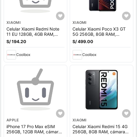
XIAOMI
XIAOMI
Celular Xiaomi Redmi Note
Celular Xiaomi Poco X3 GT
11 EU 128GB, 4GB RAM,
5G 256GB, 8GB RAM,
cámara trasera 50MP y
cámara trasera 64MP y
S/ 194.20
S/ 499.00
frontal 13MP, 6.43"", gris
frontal 16MP, 6.6"", negro
(reempacado)
Coolbox
Coolbox
APPLE
XIAOMI
iPhone 17 Pro Max eSIM
Celular Xiaomi Redmi 15 4G
256GB, 12GB RAM, cámara
256GB, 8GB RAM, cámara
trasera 48MP y frontal
trasera 50 MP y frontal 8MP,