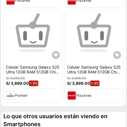
Plazavea
Plazavea
Celular Samsung Galaxy S25
Celular Samsung Galaxy S25
Ultra 12GB RAM 512GB Chip
Ultra 12GB RAM 512GB Chip
+ eSIM Titanium White Silver
+ eSIM Titanium White Silver
S/ 3,645.00
S/ 3,645.00
S/ 3,899.00
de aumento.
S/ 3,899.00
de aumento.
6%
6%
Promart
Plazavea
Lo que otros usuarios están viendo en
Smartphones