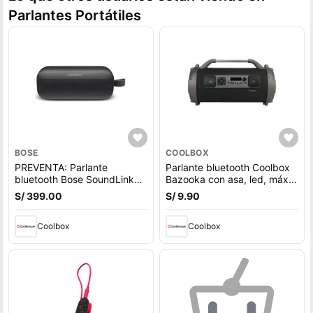
Parlantes Portátiles
BOSE
COOLBOX
PREVENTA: Parlante
Parlante bluetooth Coolbox
bluetooth Bose SoundLink
Bazooka con asa, led, máx.
Flex 1ra Gen, Bluetooth 5.3,
2 horas
S/ 399.00
S/ 9.90
hasta 12h, IP67, batería
recargable, resistente al
agua, negro (reempacado)
Coolbox
Coolbox