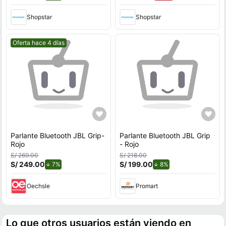
Shopstar
Shopstar
Mejor precio.
Oferta hace 4 días
Parlante Bluetooth JBL Grip-
Parlante Bluetooth JBL Grip
Rojo
- Rojo
S/ 269.00
S/ 218.00
S/ 249.00
de descuento.
S/ 199.00
de descuento.
7%
8%
Oechsle
Promart
Lo que otros usuarios están viendo en