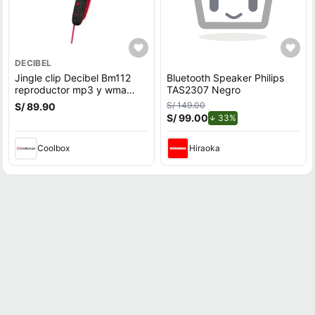
DECIBEL
Jingle clip Decibel Bm112
Bluetooth Speaker Philips
reproductor mp3 y wma
TAS2307 Negro
8gb rojo
S/ 149.00
S/ 89.90
S/ 99.00
de descuento.
33%
Coolbox
Hiraoka