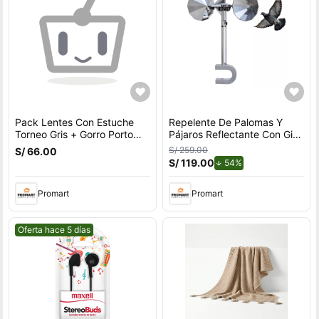
Pack Lentes Con Estuche
Repelente De Palomas Y
Torneo Gris + Gorro Porto
Pájaros Reflectante Con Giro
Negro
Por Viento Para Exteriores
S/ 259.00
S/ 66.00
Con Soporte en U
S/ 119.00
de descuento.
54%
Promart
Promart
Mejor precio.
Oferta hace 5 días