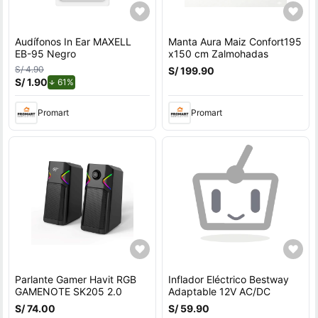
Audífonos In Ear MAXELL
Manta Aura Maiz Confort195
EB-95 Negro
x150 cm Zalmohadas
S/ 4.90
S/ 199.90
S/ 1.90
de descuento.
61%
Promart
Promart
Parlante Gamer Havit RGB
Inflador Eléctrico Bestway
GAMENOTE SK205 2.0
Adaptable 12V AC/DC
S/ 74.00
S/ 59.90