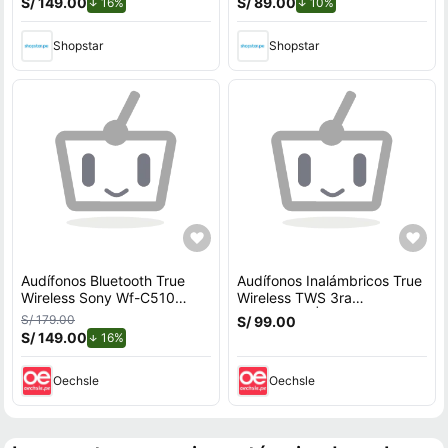
S/ 149.00
de descuento.
S/ 89.00
de descuento.
16%
10%
Shopstar
Shopstar
Audífonos Bluetooth True
Audífonos Inalámbricos True
Wireless Sony Wf-C510
Wireless TWS 3ra
Negro
Generación | Blanco
S/ 179.00
S/ 99.00
S/ 149.00
de descuento.
16%
Oechsle
Oechsle