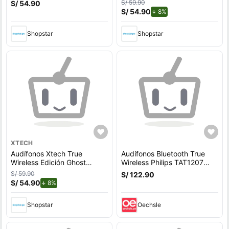
S/ 59.90
S/ 54.90
S/ 54.90
de descuento.
8%
Shopstar
Shopstar
XTECH
Audífonos Xtech True
Audífonos Bluetooth True
Wireless Edición Ghost
Wireless Philips TAT1207
Spider
Blanco
S/ 59.90
S/ 122.90
S/ 54.90
de descuento.
8%
Shopstar
Oechsle