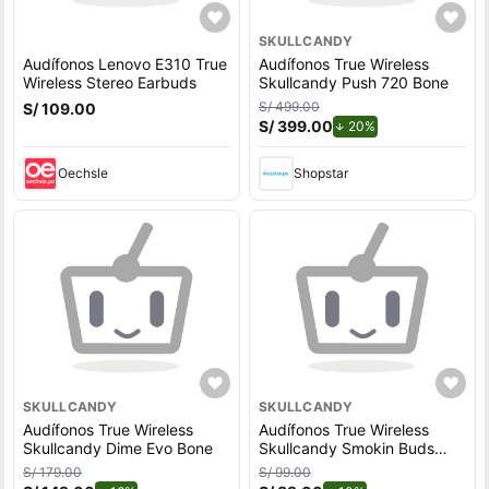
SKULLCANDY
Audífonos Lenovo E310 True
Audífonos True Wireless
Wireless Stereo Earbuds
Skullcandy Push 720 Bone
S/ 499.00
S/ 109.00
S/ 399.00
de descuento.
20%
Oechsle
Shopstar
SKULLCANDY
SKULLCANDY
Audífonos True Wireless
Audífonos True Wireless
Skullcandy Dime Evo Bone
Skullcandy Smokin Buds
Black
S/ 179.00
S/ 99.00