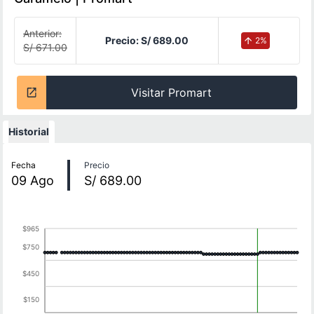
Anterior:
Precio:
S/ 689.00
2
%
S/ 671.00
Visitar Promart
Historial
Historial de precios
Fecha
Precio
09
Ago
S/ 689.00
$965
$750
$450
$150