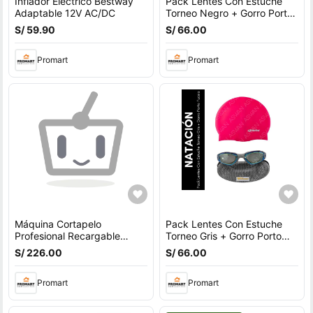
Inflador Eléctrico Bestway
Pack Lentes Con Estuche
Adaptable 12V AC/DC
Torneo Negro + Gorro Porto
Azul
S/ 59.90
S/ 66.00
Promart
Promart
Máquina Cortapelo
Pack Lentes Con Estuche
Profesional Recargable
Torneo Gris + Gorro Porto
Trimmer Barba 7200RPM
Fucsia
S/ 226.00
S/ 66.00
Corte Preciso 0.1mm Negro
Promart
Promart