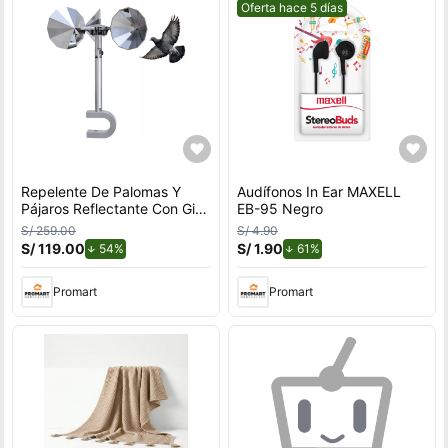
Mejor precio.
Oferta hace 5 días
Repelente De Palomas Y
Audífonos In Ear MAXELL
Pájaros Reflectante Con Giro
EB-95 Negro
Por Viento Para Exteriores
S/ 259.00
S/ 4.90
Con Soporte en U
S/ 119.00
de descuento.
S/ 1.90
de descuento.
54%
61%
Promart
Promart