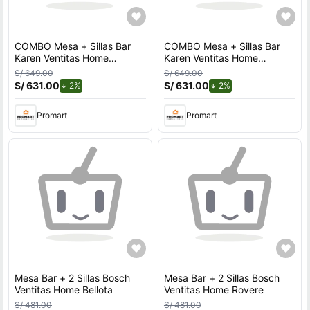
COMBO Mesa + Sillas Bar
COMBO Mesa + Sillas Bar
Karen Ventitas Home
Karen Ventitas Home
Caramelo y Negro
Caramelo y Blanco
S/ 649.00
S/ 649.00
S/ 631.00
de descuento.
S/ 631.00
de descuento.
2%
2%
Promart
Promart
Mesa Bar + 2 Sillas Bosch
Mesa Bar + 2 Sillas Bosch
Ventitas Home Bellota
Ventitas Home Rovere
S/ 481.00
S/ 481.00