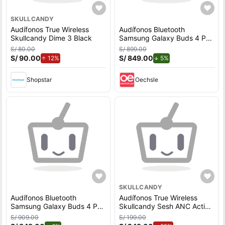
SKULLCANDY
Audífonos True Wireless
Audífonos Bluetooth
Skullcandy Dime 3 Black
Samsung Galaxy Buds 4 Pro
Black
S/ 80.00
S/ 899.00
S/ 90.00
de aumento.
S/ 849.00
de descuento.
12%
5%
Shopstar
Oechsle
SKULLCANDY
Audífonos Bluetooth
Audífonos True Wireless
Samsung Galaxy Buds 4 Pro
Skullcandy Sesh ANC Active
Black
Black
S/ 909.00
S/ 199.00