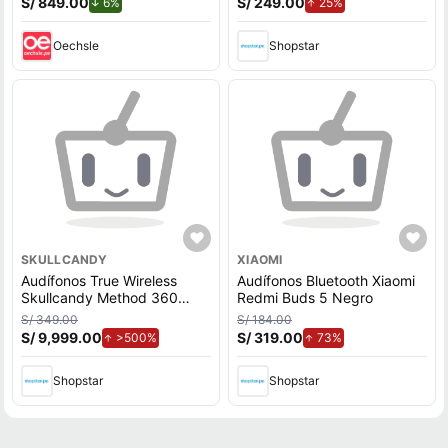
S/ 849.00
de descuento.
S/ 249.00
de aumento.
6%
25%
Oechsle
Shopstar
SKULLCANDY
XIAOMI
Audífonos True Wireless
Audífonos Bluetooth Xiaomi
Skullcandy Method 360
Redmi Buds 5 Negro
ANC Black
S/ 349.00
S/ 184.00
S/ 9,999.00
de aumento.
S/ 319.00
de aumento.
>500%
73%
Shopstar
Shopstar