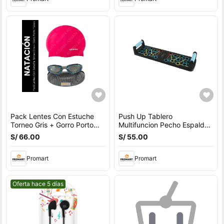
Pack Lentes Con Estuche
Push Up Tablero
Torneo Gris + Gorro Porto
Multifuncion Pecho Espalda
Fucsia
Hombros Triceps
S/ 66.00
S/ 55.00
Promart
Promart
Mejor precio.
Oferta hace 5 días