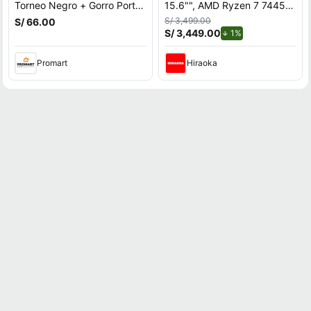
Torneo Negro + Gorro Porto
15.6"", AMD Ryzen 7 7445H,
Azul
NVIDIA GeForce RTX 3050,
S/ 3,499.00
S/ 66.00
16GB RAM, disco sólido de
S/ 3,449.00
de descuento.
1%
512GB, modelo 15-fb3020la
Promart
Hiraoka