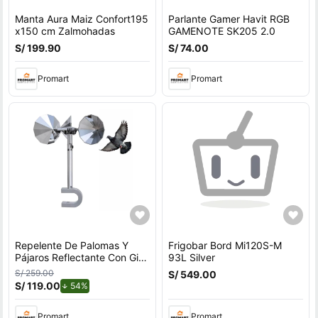
Manta Aura Maiz Confort195
Parlante Gamer Havit RGB
x150 cm Zalmohadas
GAMENOTE SK205 2.0
S/ 199.90
S/ 74.00
Promart
Promart
Repelente De Palomas Y
Frigobar Bord Mi120S-M
Pájaros Reflectante Con Giro
93L Silver
Por Viento Para Exteriores
S/ 259.00
S/ 549.00
Con Soporte en U
S/ 119.00
de descuento.
54%
Promart
Promart