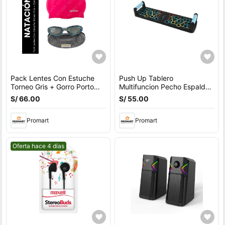
Pack Lentes Con Estuche
Push Up Tablero
Torneo Gris + Gorro Porto
Multifuncion Pecho Espalda
Fucsia
Hombros Triceps
S/ 66.00
S/ 55.00
Promart
Promart
Mejor precio.
Oferta hace 4 días