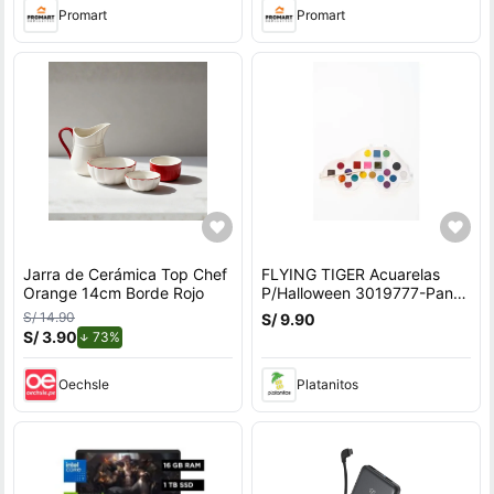
Promart
Promart
Jarra de Cerámica Top Chef
FLYING TIGER Acuarelas
Orange 14cm Borde Rojo
P/Halloween 3019777-Pant-
A
S/ 14.90
S/ 9.90
S/ 3.90
de descuento.
73%
Oechsle
Platanitos