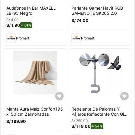
Audífonos In Ear MAXELL
Parlante Gamer Havit RGB
EB-95 Negro
GAMENOTE SK205 2.0
S/ 4.90
S/ 74.00
S/ 1.90
de descuento.
61%
Promart
Promart
Manta Aura Maiz Confort195
Repelente De Palomas Y
x150 cm Zalmohadas
Pájaros Reflectante Con Giro
Por Viento Para Exteriores
S/ 259.00
S/ 199.90
Con Soporte en U
S/ 119.00
de descuento.
54%