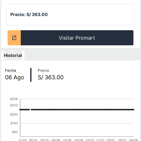
Precio:
S/ 363.00
Visitar Promart
Historial
Historial de precios
Fecha
Precio
06
Ago
S/ 363.00
$508
$420
$300
$180
$60
11/05
19/05
28/05
06/06
15/06
24/06
03/07
11/07
19/07
28/07
06/08