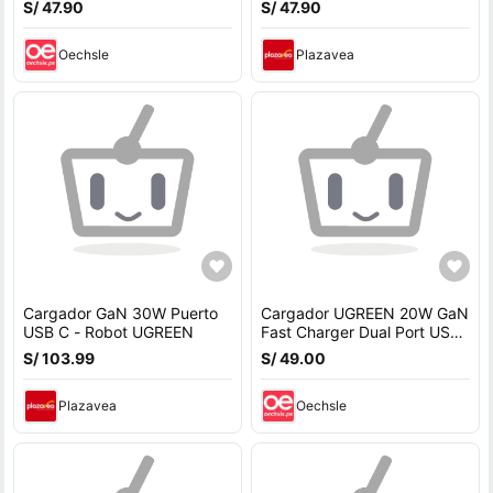
S/ 47.90
S/ 47.90
Oechsle
Plazavea
Cargador GaN 30W Puerto
Cargador UGREEN 20W GaN
USB C - Robot UGREEN
Fast Charger Dual Port USB-
C y USB-A PD 3.0 QC 3.0 -
S/ 103.99
S/ 49.00
55533
Plazavea
Oechsle