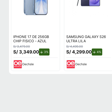
IPHONE 17 DE 256GB
SAMSUNG GALAXY S26
CHIP FISICO - AZUL
ULTRA LILA
S/ 3,479.00
S/ 4,499.00
S/ 3,349.00
S/ 4,299.00
de descuento.
de desc
3%
4%
Oechsle
Oechsle