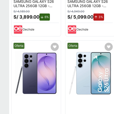
SAMSUNG GALAXY S26
SAMSUNG GALAXY S26
ULTRA 256GB 12GB -
ULTRA 256GB 12GB -
BLANCO
BLANCO
S/ 4,189.00
S/ 4,949.00
S/ 3,899.00
S/ 5,099.00
de descuento.
de aume
6%
3%
Oechsle
Oechsle
Mejor precio.
Mejor precio.
Oferta
Oferta