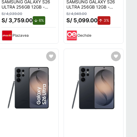
SAMSUNG GALAXY S26
SAMSUNG GALAXY S26
ULTRA 256GB 12GB -
ULTRA 256GB 12GB -
BLANCO
CELESTE
S/ 4,039.00
S/ 4,949.00
S/ 3,759.00
S/ 5,099.00
.
de descuento.
de aumento.
6%
3%
Plazavea
Oechsle