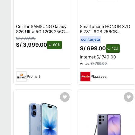
Celular SAMSUNG Galaxy
Smartphone HONOR X7D
S26 Ultra 5G 12GB 256GB
6.78"" 8GB 256GB
Azul
108MP+2MP Negro
S/ 9,999.00
con tarjeta
S/ 3,999.00
de descuento.
60%
S/ 699.00
de descue
12%
Internet:
S/ 749.00
Antes:
S/ 799.00
Promart
Plazavea