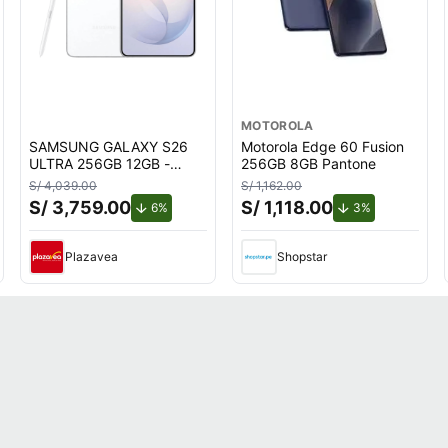
MOTOROLA
SAMSUNG GALAXY S26
Motorola Edge 60 Fusion
ULTRA 256GB 12GB -
256GB 8GB Pantone
BLANCO
S/ 4,039.00
S/ 1,162.00
S/ 3,759.00
S/ 1,118.00
uento.
de descuento.
de descuento
6%
3%
Plazavea
Shopstar