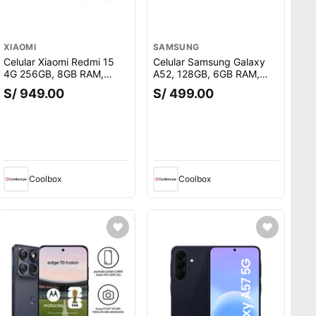
XIAOMI
SAMSUNG
Celular Xiaomi Redmi 15
Celular Samsung Galaxy
4G 256GB, 8GB RAM,
A52, 128GB, 6GB RAM,
cámara trasera 50 MP y
cámara trasera 64MP y
S/ 949.00
S/ 499.00
frontal 8MP, 6.9"", negro
frontal 32MP, 6.5"",
o.
Snapdragon, negro
Coolbox
Coolbox