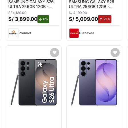
SAMSUNG GALAXY S26
SAMSUNG GALAXY S26
ULTRA 256GB 12GB -
ULTRA 256GB 12GB -
BLANCO
BLANCO
S/ 4,189.00
S/ 4,199.00
S/ 3,899.00
S/ 5,099.00
nto.
de descuento.
de aumento
6%
21%
Promart
Plazavea