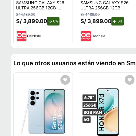
SAMSUNG GALAXY S26
SAMSUNG GALAXY S26
ULTRA 256GB 12GB -
ULTRA 256GB 12GB -
VIOLETA
CELESTE
S/ 4,189.00
S/ 4,189.00
S/ 3,899.00
S/ 3,899.00
de descuento.
de desc
6%
6%
Oechsle
Oechsle
Lo que otros usuarios están viendo en S