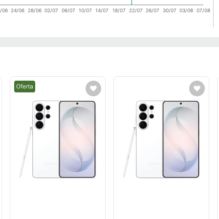
/06
24/06
28/06
02/07
06/07
10/07
14/07
18/07
22/07
26/07
30/07
03/08
07/08
Mejor precio.
Oferta