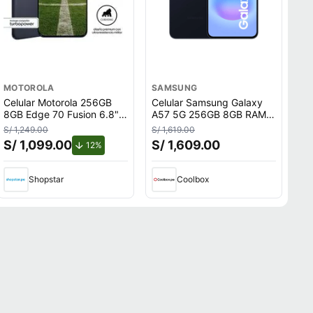
MOTOROLA
SAMSUNG
Celular Motorola 256GB
Celular Samsung Galaxy
8GB Edge 70 Fusion 6.8""
A57 5G 256GB 8GB RAM,
Azul
cámara trasera 50MP y
S/ 1,249.00
S/ 1,619.00
frontal 12MP, 6.7"", azul
S/ 1,099.00
S/ 1,609.00
.
de descuento.
12%
oscuro
Shopstar
Coolbox