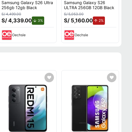
Samsung Galaxy S26 Ultra
Samsung Galaxy S26
256gb 12gb Black
ULTRA 256GB 12GB Black
S/ 4,499.00
S/ 5,053.00
S/ 4,339.00
S/ 5,160.00
.
de descuento.
de aumento.
3%
2%
Oechsle
Oechsle