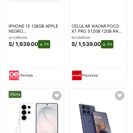
IPHONE 15 128GB APPLE
CELULAR XIAOMI POCO
NEGRO
X7 PRO 512GB 12GB RAM
REACONDICIONADO
NEGRO
S/ 1,989.00
S/ 1,589.00
S/ 1,939.00
S/ 1,539.00
de descuento.
de descuent
2%
3%
nto.
Oechsle
Plazavea
Mejor precio.
Oferta