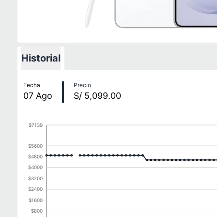
Historial
Historial de precios
Fecha
Precio
07
Ago
S/ 5,099.00
$7139
$5600
$4800
$4000
$3200
$2400
$1600
$800