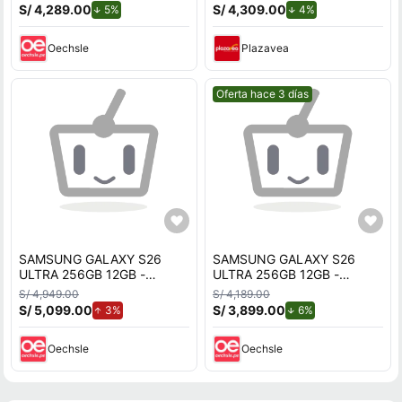
S/ 4,289.00
de descuento.
S/ 4,309.00
de descuento.
5%
4%
Oechsle
Plazavea
Mejor precio.
Oferta hace 3 días
SAMSUNG GALAXY S26
SAMSUNG GALAXY S26
ULTRA 256GB 12GB -
ULTRA 256GB 12GB -
CELESTE
CELESTE
S/ 4,949.00
S/ 4,189.00
S/ 5,099.00
de aumento.
S/ 3,899.00
de descuento.
3%
6%
Oechsle
Oechsle