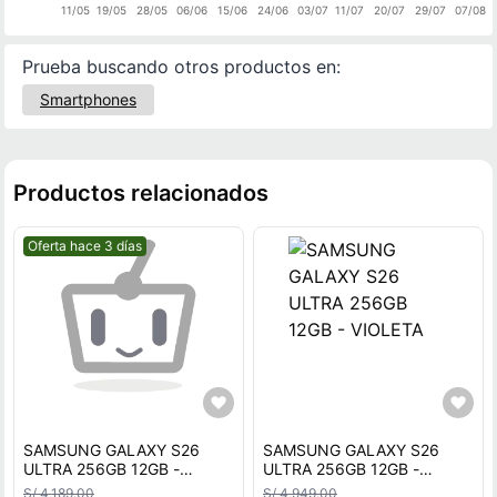
11/05
19/05
28/05
06/06
15/06
24/06
03/07
11/07
20/07
29/07
07/08
Prueba buscando otros productos en:
Smartphones
Productos relacionados
Mejor precio.
Oferta hace 3 días
SAMSUNG GALAXY S26
SAMSUNG GALAXY S26
ULTRA 256GB 12GB -
ULTRA 256GB 12GB -
VIOLETA
VIOLETA
S/ 4,189.00
S/ 4,949.00