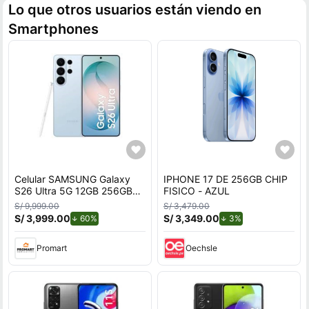
Lo que otros usuarios están viendo en
Smartphones
Celular SAMSUNG Galaxy
IPHONE 17 DE 256GB CHIP
S26 Ultra 5G 12GB 256GB
FISICO - AZUL
Azul
S/ 9,999.00
S/ 3,479.00
S/ 3,999.00
de descuento.
S/ 3,349.00
de descuento.
60%
3%
Promart
Oechsle