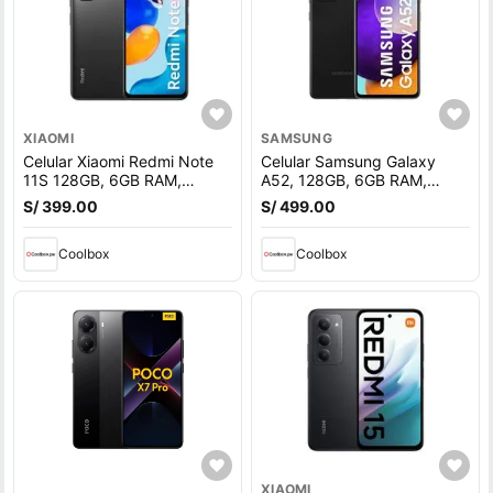
XIAOMI
SAMSUNG
Celular Xiaomi Redmi Note
Celular Samsung Galaxy
11S 128GB, 6GB RAM,
A52, 128GB, 6GB RAM,
cámara trasera 108MP y
cámara trasera 64MP y
S/ 399.00
S/ 499.00
frontal 16MP, 6.43"", gris
frontal 32MP, 6.5"",
Snapdragon, negro
Coolbox
Coolbox
XIAOMI