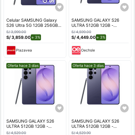
Celular SAMSUNG Galaxy
SAMSUNG GALAXY S26
S26 Ultra 5G 12GB 256GB
ULTRA 512GB 12GB -
Violeta
VIOLETA
S/ 3,999.00
S/ 4,599.00
S/ 3,859.00
de descuento.
S/ 4,449.00
de descuento.
3%
3%
Plazavea
Oechsle
Mejor precio.
Mejor precio.
Oferta hace 3 días
Oferta hace 3 días
SAMSUNG GALAXY S26
SAMSUNG GALAXY S26
ULTRA 512GB 12GB -
ULTRA 512GB 12GB -
VIOLETA
VIOLETA
S/ 4,529.00
S/ 4,529.90