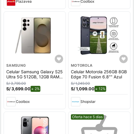
Plazavea
Coolbox
SAMSUNG
MOTOROLA
Celular Samsung Galaxy S25
Celular Motorola 256GB 8GB
Ultra 5G 512GB, 12GB RAM,
Edge 70 Fusion 6.8"" Azul
cámara trasera 200MP y
S/ 3,799.00
S/ 1,249.00
frontal 12MP, pantalla 6.9"",
S/ 3,699.00
de descuento.
S/ 1,099.00
de descuento.
2%
12%
titanium gray
Coolbox
Shopstar
Mejor precio.
Oferta hace 5 días