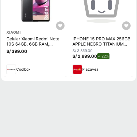
XIAOMI
Celular Xiaomi Redmi Note
IPHONE 15 PRO MAX 256GB
10S 64GB, 6GB RAM,
APPLE NEGRO TITANIUM
cámara trasera 64MP y
REACONDICIONADO
S/ 3,859.00
S/ 399.00
frontal 13MP, 6.43"", gris
S/ 2,999.00
de descuento.
22%
Coolbox
Plazavea