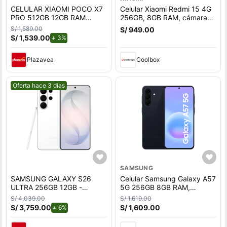
CELULAR XIAOMI POCO X7
Celular Xiaomi Redmi 15 4G
PRO 512GB 12GB RAM
256GB, 8GB RAM, cámara
NEGRO
trasera 50 MP y frontal 8MP,
S/ 1,589.00
S/ 949.00
6.9"", negro
S/ 1,539.00
de descuento.
3%
Plazavea
Coolbox
Mejor precio.
Oferta hace 3 días
SAMSUNG
SAMSUNG GALAXY S26
Celular Samsung Galaxy A57
ULTRA 256GB 12GB -
5G 256GB 8GB RAM,
BLANCO
cámara trasera 50MP y
S/ 4,039.00
S/ 1,619.00
frontal 12MP, 6.7"", azul
S/ 3,759.00
de descuento.
S/ 1,609.00
6%
oscuro