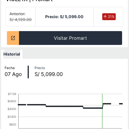
Anterior:
Precio:
S/ 5,099.00
21
%
S/ 4,199.00
Visitar Promart
Historial
Historial de precios
Fecha
Precio
07
Ago
S/ 5,099.00
$7139
$5600
$4000
$2400
$800