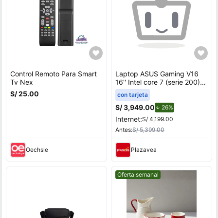
Control Remoto Para Smart
Laptop ASUS Gaming V16
Tv Nex
16'' Intel core 7 (serie 200)
8GB 512GB SSD RTX3050
S/ 25.00
con tarjeta
V3607VJ-TK286W
S/ 3,949.00
de descuento.
26%
Internet:
S/ 4,199.00
Antes:
S/ 5,399.00
Oechsle
Plazavea
Mejor precio.
Oferta semanal