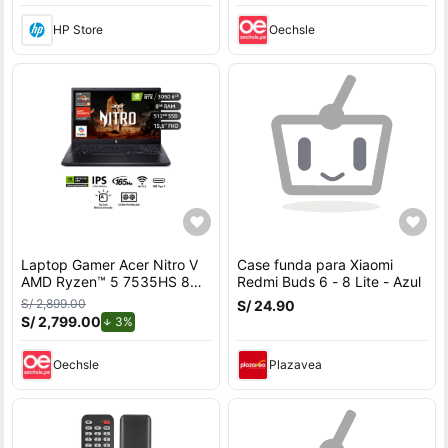
TB SSD, 16, WQXGA
HP Store
Oechsle
Windows 11 Home
Laptop Gamer Acer Nitro V
Case funda para Xiaomi
AMD Ryzen™ 5 7535HS 8GB
Redmi Buds 6 - 8 Lite - Azul
RAM 512GB SSD 15.6"" RTX
S/ 2,899.00
S/ 24.90
3050.
S/ 2,799.00
de descuento.
3%
Oechsle
Plazavea