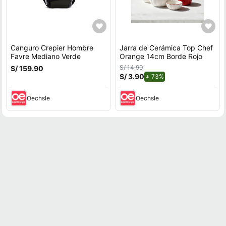
Canguro Crepier Hombre
Jarra de Cerámica Top Chef
Favre Mediano Verde
Orange 14cm Borde Rojo
S/ 14.90
S/ 159.90
S/ 3.90
de descuento.
73%
Oechsle
Oechsle