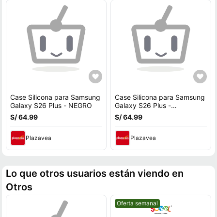
Case Silicona para Samsung
Case Silicona para Samsung
Galaxy S26 Plus - NEGRO
Galaxy S26 Plus -
Aguamarina
S/ 64.99
S/ 64.99
Plazavea
Plazavea
Lo que otros usuarios están viendo en
Otros
Mejor precio.
Oferta semanal