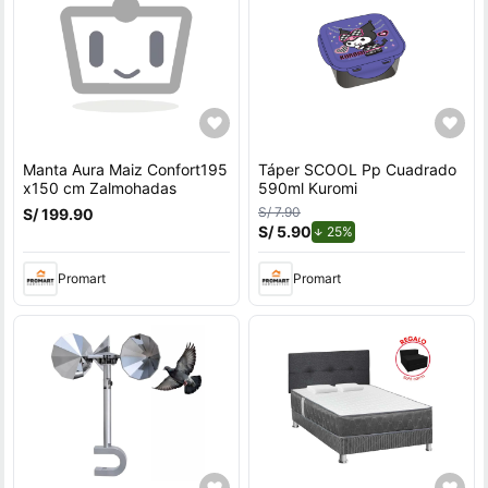
Manta Aura Maiz Confort195
Táper SCOOL Pp Cuadrado
x150 cm Zalmohadas
590ml Kuromi
S/ 7.90
S/ 199.90
S/ 5.90
de descuento.
25%
Promart
Promart