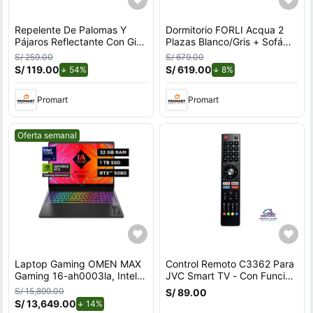
Repelente De Palomas Y
Dormitorio FORLI Acqua 2
Pájaros Reflectante Con Giro
Plazas Blanco/Gris + Sofá
Por Viento Para Exteriores
Cama
S/ 259.00
S/ 679.00
Con Soporte en U
S/ 119.00
de descuento.
S/ 619.00
de descuento.
54%
8%
Promart
Promart
Mejor precio.
Oferta semanal
Laptop Gaming OMEN MAX
Control Remoto C3362 Para
Gaming 16-ah0003la, Intel
JVC Smart TV - Con Función
Core Ultra 9, 32 GB NVIDIA®
De Voz
S/ 15,899.00
S/ 89.00
GeForce RTX™ 5080 GPU
S/ 13,649.00
de descuento.
14%
(16 GB GDDR7 dedicada), 1