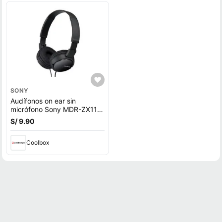
SONY
Audífonos on ear sin
micrófono Sony MDR-ZX110
diseño plegable giratorio,
S/ 9.90
conector 3.5 mm, negro
Coolbox