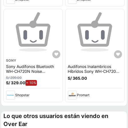
SONY
Sony Audífonos Bluetooth
Audifonos Inalambricos
WH-CH720N Noise
Híbridos Sony WH-CH720N
Cancelling Azul
Over-Ear Negros
S/ 299.00
S/ 365.00
S/ 329.00
de aumento.
10%
Shopstar
Promart
Lo que otros usuarios están viendo en
Over Ear