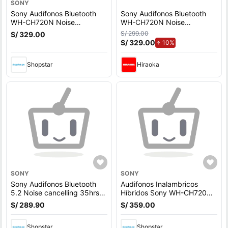
SONY
Sony Audífonos Bluetooth
Sony Audífonos Bluetooth
WH-CH720N Noise
WH-CH720N Noise
Cancelling Negro
Cancelling Negro
S/ 299.00
S/ 329.00
S/ 329.00
de aumento.
10%
Shopstar
Hiraoka
SONY
SONY
Sony Audifonos Bluetooth
Audifonos Inalambricos
5.2 Noise cancelling 35hrs
Híbridos Sony WH-CH720N
Wh-CH720N Over-Ear
Over-Ear Negros
S/ 289.90
S/ 359.00
Negros
Shopstar
Shopstar