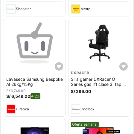
Shopstar
Metro
DXRACER
Lavaseca Samsung Bespoke
Silla gamer DXRacer O
AI 26Kg/15Kg
Series gas lift clase 3, tapiz
cuero pu, máx. 100 kg,
S/ 6,749.00
S/ 299.00
inclinación 90 - 135°, negro
S/ 6,549.00
de descuento.
2%
Hiraoka
Coolbox
Mejor precio.
Oferta semanal