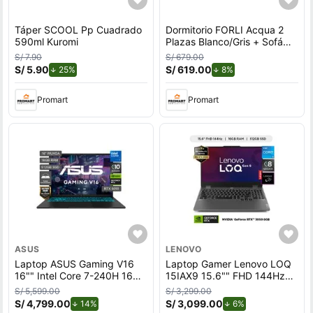
Táper SCOOL Pp Cuadrado
Dormitorio FORLI Acqua 2
590ml Kuromi
Plazas Blanco/Gris + Sofá
Cama
S/ 7.90
S/ 679.00
S/ 5.90
de descuento.
S/ 619.00
de descuento.
25%
8%
Promart
Promart
ASUS
LENOVO
Laptop ASUS Gaming V16
Laptop Gamer Lenovo LOQ
16"" Intel Core 7-240H 16GB
15IAX9 15.6"" FHD 144Hz
512GB SSD RTX5050
Intel Core i5-12450HX
S/ 5,599.00
S/ 3,299.00
512GB SSD 16GB RTX 3050
S/ 4,799.00
de descuento.
S/ 3,099.00
de descuento.
14%
6%
6GB