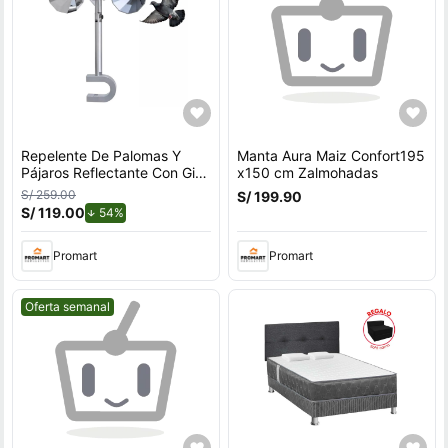
Repelente De Palomas Y
Manta Aura Maiz Confort195
Pájaros Reflectante Con Giro
x150 cm Zalmohadas
Por Viento Para Exteriores
S/ 259.00
S/ 199.90
Con Soporte en U
S/ 119.00
de descuento.
54%
Promart
Promart
Mejor precio.
Oferta semanal