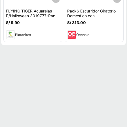
FLYING TIGER Acuarelas
Pack6 Escurridor Giratorio
P/Halloween 3019777-Pant-
Domestico con
A
Autoexprimidor Y+Regalo
S/ 9.90
S/ 313.00
Sticker
Platanitos
Oechsle