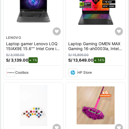
LENOVO
Laptop gamer Lenovo LOQ
Laptop Gaming OMEN MAX
15IAX9E 15.6"" Intel Core i5,
Gaming 16-ah0003la, Intel
512GB SSD, 8GB RAM,
Core Ultra 9, 32 GB NVIDIA®
S/ 3,199.00
S/ 15,899.00
Windows 11 Home, gris
GeForce RTX™ 5080 GPU
S/ 3,139.00
de descuento.
S/ 13,649.00
de descuento.
1%
14%
(16 GB GDDR7 dedicada), 1
TB SSD, 16, WQXGA
Coolbox
HP Store
Windows 11 Home